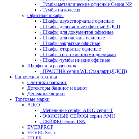
- Тумбы металлические офисные Серия NP
- Тумбы на колесах
Офисные шкафы
- Шкафы двухстворчатые офисные
- Шкафы деревянные офисные ЛДСП
- Шкафы для документов офисные
- Шкафы для одежды офисные
- Шкафы закрытые офисные
- Шкафы открытые офисные
- Шкафы со стеклянными дверцами
- Шкафы-тумбы низкие офисные
Шкафы для раздевалок
- ПРАКТИК серия WL Стандарт (ЛДСП)
Банковская техника
Счетчики банкнот
Детекторы банкнот и валют
Денежные ящики
Торговые марки
AIKO
- Мебельные сейфы AIKO серия Т
- ОФИСНЫЕ СЕЙФЫ серии AMH
- СЕЙФЫ серии TSN
EVERPROF
HEVEL Solar
HILFE