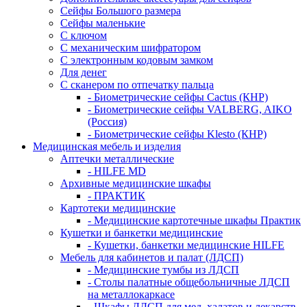
Сейфы Большого размера
Сейфы маленькие
С ключом
С механическим шифратором
С электронным кодовым замком
Для денег
С сканером по отпечатку пальца
- Биометрические сейфы Cactus (КНР)
- Биометрические сейфы VALBERG, AIKO
(Россия)
- Биометрические сейфы Klesto (КНР)
Медицинская мебель и изделия
Аптечки металлические
- HILFE MD
Архивные медицинские шкафы
- ПРАКТИК
Картотеки медицинские
- Медицинские картотечные шкафы Практик
Кушетки и банкетки медицинские
- Кушетки, банкетки медицинские HILFE
Мебель для кабинетов и палат (ЛДСП)
- Медицинские тумбы из ЛДСП
- Столы палатные общебольничные ЛДСП
на металлокаркасе
- Шкафы ЛДСП для мед. халатов и лекарств