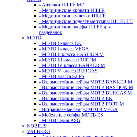
- Аптечки HILFE MD
- Медицинские кровати HILFE
- Медицинские кушетки HILFE
- Медицинские подкатные тумбы HILFE ТП
- Медицинские шкафы HILFE для
раздевалок
MDTB
- MDTB I класса EK
- MDTB I класса VEGA
- MDTB II класса BASTION M
- MDTB III класса FORT M
- MDTB IV класса BANKER M
- MDTB V класса BURGAS
- MDTB класса S2 ES
- Взломостойкие сейфы MDTB BANKER M
- Взломостойкие сейфы MDTB BASTION M
- Взломостойкие сейфы MDTB BURGAS M
- Взломостойкие сейфы MDTB EK
- Взломостойкие сейфы MDTB FORT M
- Встраиваемые сейфы MDTB VEGA
- Мебельные сейфы MDTB ES
- MDTB серия ASG
NOBILIS
VALBERG
- Автоматические камеры хранения