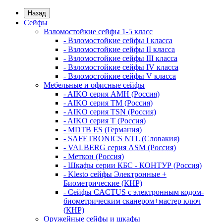
Назад
Сейфы
Взломостойкие сейфы 1-5 класс
- Взломостойкие сейфы I класса
- Взломостойкие сейфы II класса
- Взломостойкие сейфы III класса
- Взломостойкие сейфы IV класса
- Взломостойкие сейфы V класса
Мебельные и офисные сейфы
- AIKO серия AMH (Россия)
- AIKO серия TM (Россия)
- AIKO серия TSN (Россия)
- AIKO серия Т (Россия)
- MDTB ES (Германия)
- SAFETRONICS NTL (Словакия)
- VALBERG серия ASM (Россия)
- Меткон (Россия)
- Шкафы серии КБС - КОНТУР (Россия)
- Klesto сейфы Электронные +
Биометрические (КНР)
- Сейфы CACTUS с электронным кодом-
биометрическим сканером+мастер ключ
(КНР)
Оружейные сейфы и шкафы