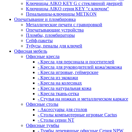
Ключницы AIKO KEY G с стеклянной дверцей
Ключницы AIKO серия KEY "с ключом"
Пенальницы-ключницы METKON
Опечатывание и пломбировка
Металлические печати с гравировкой
Опечатывающие устройства
Пломбы, пломбираторы
Сейф-пакеты
Тубусы, пеналы для ключей
Офисная мебель
Офисные кресла
- Кресла для персонала и посетителей
- Кресла для руководителей кожа/экокожа
- Кресла игровые, геймерские
- Кресла из экокожи
- Кресла на колесиках
- Кресла натуральная кожа
- Кресла ткань-сетка
- Стулья на ножках и металлическом каркасе
Офисные столы
- Аксессуары для столов
- Столы компьютерные игровые Cactus
- Столы серии NT
Офисные тумбы
- Тумбы деревянные офисные Серия NPW