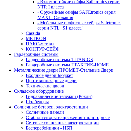
- Взломостойкие сейфы Safetronics серии
NTR I класса
- Оружейные сейфы SAFEtronics серия
MAXI - Словакия
- Мебельные и офисные сейфы Safetronics
серии NTL "S1 класса"
Cassida
METKON
ПАКС-металл
КОНТУР-СЕЙФ
Гардеробные системы
Гардеробные системы TITAN-GS
Гардеробные системы ПРАКТИК-HOME
Металлические двери ПРОМЕТ-Стальные Двери
Входные двери Бюджет
Противопожарные двери
Технические двери
Складское оборудование
Гидравлические тележки (Рохли)
Штабелеры
Солнечные батареи, электростанции
Солнечные панели
Стабилизаторы напряжения тиристорные
Сетевые солнечные электростанции
Бесперебойники - ИБП