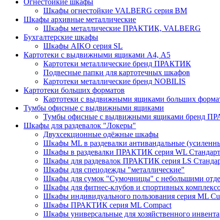
Огнестойкие шкафы
Шкафы огнестойкие VALBERG серия BM
Шкафы архивные металлические
Шкафы металлические ПРАКТИК, VALBERG
Бухгалтерские шкафы
Шкафы AIKO серия SL
Картотеки с выдвижными ящиками А4, А5
Картотеки металлические бренд ПРАКТИК
Подвесные папки для картотечных шкафов
Картотеки металлические бренд NOBILIS
Картотеки больших форматов
Картотеки с выдвижными ящиками больших форм
Тумбы офисные с выдвижными ящиками
Тумбы офисные с выдвижными ящиками бренд П
Шкафы для раздевалок "Локеры"
Двухсекционные одёжные шкафы
Шкафы ML в раздевалки антивандальные (усиленн
Шкафы в раздевалки ПРАКТИК серия WL Стандар
Шкафы для раздевалок ПРАКТИК серия LS Станда
Шкафы для спецодежды "металлические"
Шкафы для сумок "Сумочницы" с небольшими отд
Шкафы для фитнес-клубов и спортивных комплекс
Шкафы индивидуального пользования серия ML 
Шкафы ПРАКТИК серия ML Compact
Шкафы универсальные для хозяйственного инвентар