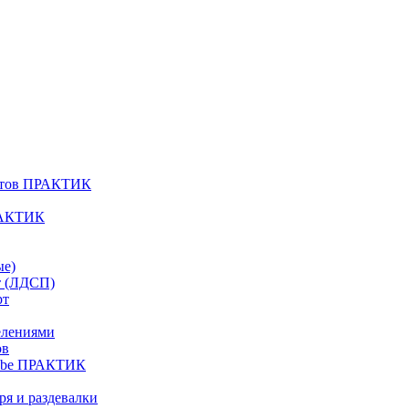
атов ПРАКТИК
РАКТИК
ые)
т (ЛДСП)
рт
елениями
ов
Cube ПРАКТИК
я и раздевалки