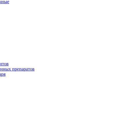
ичные
нтов
енных препаратов
аря