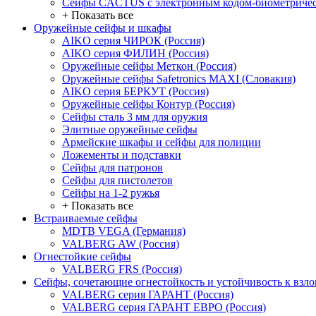
Сейфы CACTUS с электронным кодом-биометричес
+ Показать все
Оружейные сейфы и шкафы
AIKO серия ЧИРОК (Россия)
AIKO серия ФИЛИН (Россия)
Оружейные сейфы Меткон (Россия)
Оружейные сейфы Safetronics MAXI (Словакия)
AIKO серия БЕРКУТ (Россия)
Оружейные сейфы Контур (Россия)
Сейфы сталь 3 мм для оружия
Элитные оружейные сейфы
Армейские шкафы и сейфы для полиции
Ложементы и подставки
Сейфы для патронов
Сейфы для пистолетов
Сейфы на 1-2 ружья
+ Показать все
Встраиваемые сейфы
MDTB VEGA (Германия)
VALBERG AW (Россия)
Огнестойкие сейфы
VALBERG FRS (Россия)
Сейфы, сочетающие огнестойкость и устойчивость к взл
VALBERG серия ГАРАНТ (Россия)
VALBERG серия ГАРАНТ ЕВРО (Россия)