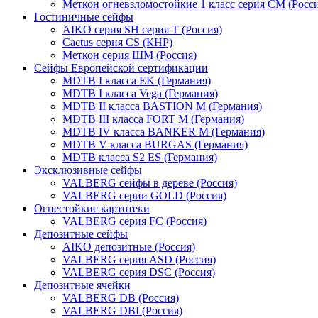
Меткон огневзломостойкие 1 класс серия СМ (Росси
Гостиничные сейфы
AIKO серия SH серия Т (Россия)
Cactus серия CS (КНР)
Меткон серия ШМ (Россия)
Сейфы Европейской сертификации
MDTB I класса EK (Германия)
MDTB I класса Vega (Германия)
MDTB II класса BASTION M (Германия)
MDTB III класса FORT M (Германия)
MDTB IV класса BANKER M (Германия)
MDTB V класса BURGAS (Германия)
MDTB класса S2 ES (Германия)
Эксклюзивные сейфы
VALBERG сейфы в дереве (Россия)
VALBERG серии GOLD (Россия)
Огнестойкие картотеки
VALBERG серия FC (Россия)
Депозитные сейфы
AIKO депозитные (Россия)
VALBERG серия ASD (Россия)
VALBERG серия DSC (Россия)
Депозитные ячейки
VALBERG DB (Россия)
VALBERG DBI (Россия)