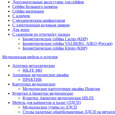
Дополнительные аксессуары для сейфов
Сейфы Большого размера
Сейфы маленькие
С ключом
С механическим шифратором
С электронным кодовым замком
Для денег
С сканером по отпечатку пальца
Биометрические сейфы Cactus (КНР)
Биометрические сейфы VALBERG, AIKO (Россия)
Биометрические сейфы Klesto (КНР)
Медицинская мебель и изделия
Аптечки металлические
HILFE MD
Архивные медицинские шкафы
ПРАКТИК
Картотеки медицинские
Медицинские картотечные шкафы Практик
Кушетки и банкетки медицинские
Кушетки, банкетки медицинские HILFE
Мебель для кабинетов и палат (ЛДСП)
Медицинские тумбы из ЛДСП
Столы палатные общебольничные ЛДСП на металл