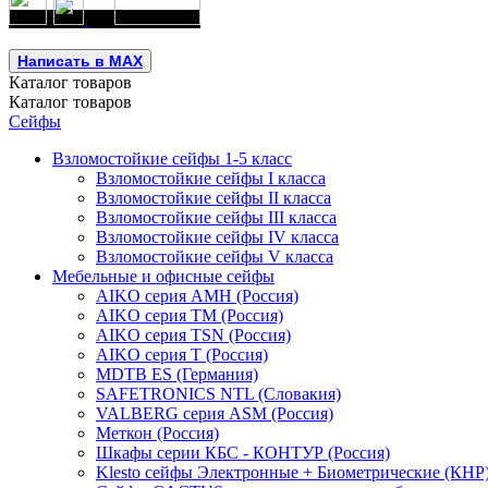
Написать в MAX
Каталог
товаров
Каталог
товаров
Сейфы
Взломостойкие сейфы 1-5 класс
Взломостойкие сейфы I класса
Взломостойкие сейфы II класса
Взломостойкие сейфы III класса
Взломостойкие сейфы IV класса
Взломостойкие сейфы V класса
Мебельные и офисные сейфы
AIKO серия AMH (Россия)
AIKO серия TM (Россия)
AIKO серия TSN (Россия)
AIKO серия Т (Россия)
MDTB ES (Германия)
SAFETRONICS NTL (Словакия)
VALBERG серия ASM (Россия)
Меткон (Россия)
Шкафы серии КБС - КОНТУР (Россия)
Klesto сейфы Электронные + Биометрические (КНР