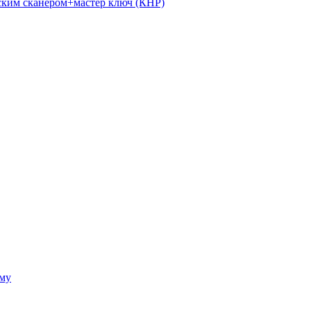
ким сканером+мастер ключ (КНР)
ому