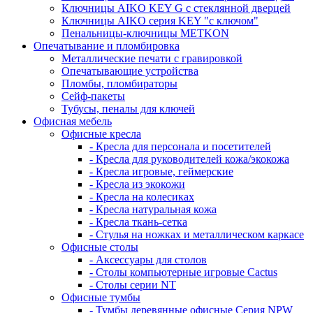
Ключницы AIKO KEY G с стеклянной дверцей
Ключницы AIKO серия KEY "с ключом"
Пенальницы-ключницы METKON
Опечатывание и пломбировка
Металлические печати с гравировкой
Опечатывающие устройства
Пломбы, пломбираторы
Сейф-пакеты
Тубусы, пеналы для ключей
Офисная мебель
Офисные кресла
- Кресла для персонала и посетителей
- Кресла для руководителей кожа/экокожа
- Кресла игровые, геймерские
- Кресла из экокожи
- Кресла на колесиках
- Кресла натуральная кожа
- Кресла ткань-сетка
- Стулья на ножках и металлическом каркасе
Офисные столы
- Аксессуары для столов
- Столы компьютерные игровые Cactus
- Столы серии NT
Офисные тумбы
- Тумбы деревянные офисные Серия NPW