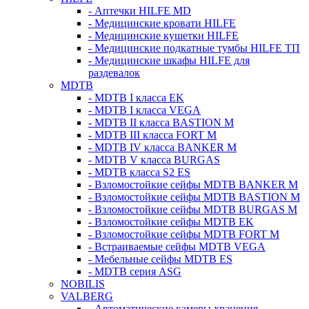
- Аптечки HILFE MD
- Медицинские кровати HILFE
- Медицинские кушетки HILFE
- Медицинские подкатные тумбы HILFE ТП
- Медицинские шкафы HILFE для
раздевалок
MDTB
- MDTB I класса EK
- MDTB I класса VEGA
- MDTB II класса BASTION M
- MDTB III класса FORT M
- MDTB IV класса BANKER M
- MDTB V класса BURGAS
- MDTB класса S2 ES
- Взломостойкие сейфы MDTB BANKER M
- Взломостойкие сейфы MDTB BASTION M
- Взломостойкие сейфы MDTB BURGAS M
- Взломостойкие сейфы MDTB EK
- Взломостойкие сейфы MDTB FORT M
- Встраиваемые сейфы MDTB VEGA
- Мебельные сейфы MDTB ES
- MDTB серия ASG
NOBILIS
VALBERG
- Автоматические камеры хранения