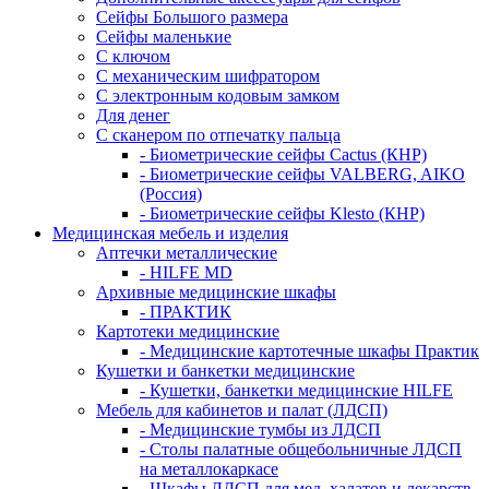
Сейфы Большого размера
Сейфы маленькие
С ключом
С механическим шифратором
С электронным кодовым замком
Для денег
С сканером по отпечатку пальца
- Биометрические сейфы Cactus (КНР)
- Биометрические сейфы VALBERG, AIKO
(Россия)
- Биометрические сейфы Klesto (КНР)
Медицинская мебель и изделия
Аптечки металлические
- HILFE MD
Архивные медицинские шкафы
- ПРАКТИК
Картотеки медицинские
- Медицинские картотечные шкафы Практик
Кушетки и банкетки медицинские
- Кушетки, банкетки медицинские HILFE
Мебель для кабинетов и палат (ЛДСП)
- Медицинские тумбы из ЛДСП
- Столы палатные общебольничные ЛДСП
на металлокаркасе
- Шкафы ЛДСП для мед. халатов и лекарств