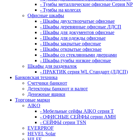
- Тумбы металлические офисные Серия NP
- Тумбы на колесах
Офисные шкафы
- Шкафы двухстворчатые офисные
- Шкафы деревянные офисные ЛДСП
- Шкафы для документов офисные
- Шкафы для одежды офисные
- Шкафы закрытые офисные
- Шкафы открытые офисные
- Шкафы со стеклянными дверцами
- Шкафы-тумбы низкие офисные
Шкафы для раздевалок
- ПРАКТИК серия WL Стандарт (ЛДСП)
Банковская техника
Счетчики банкнот
Детекторы банкнот и валют
Денежные ящики
Торговые марки
AIKO
- Мебельные сейфы AIKO серия Т
- ОФИСНЫЕ СЕЙФЫ серии AMH
- СЕЙФЫ серии TSN
EVERPROF
HEVEL Solar
HILFE