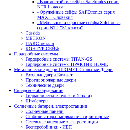
- Взломостойкие сейфы Safetronics серии
NTR I класса
- Оружейные сейфы SAFEtronics серия
MAXI - Словакия
- Мебельные и офисные сейфы Safetronics
серии NTL "S1 класса"
Cassida
METKON
ПАКС-металл
КОНТУР-СЕЙФ
Гардеробные системы
Гардеробные системы TITAN-GS
Гардеробные системы ПРАКТИК-HOME
Металлические двери ПРОМЕТ-Стальные Двери
Входные двери Бюджет
Противопожарные двери
Технические двери
Складское оборудование
Гидравлические тележки (Рохли)
Штабелеры
Солнечные батареи, электростанции
Солнечные панели
Стабилизаторы напряжения тиристорные
Сетевые солнечные электростанции
Бесперебойники - ИБП