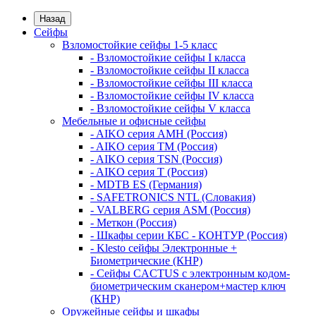
Назад
Сейфы
Взломостойкие сейфы 1-5 класс
- Взломостойкие сейфы I класса
- Взломостойкие сейфы II класса
- Взломостойкие сейфы III класса
- Взломостойкие сейфы IV класса
- Взломостойкие сейфы V класса
Мебельные и офисные сейфы
- AIKO серия AMH (Россия)
- AIKO серия TM (Россия)
- AIKO серия TSN (Россия)
- AIKO серия Т (Россия)
- MDTB ES (Германия)
- SAFETRONICS NTL (Словакия)
- VALBERG серия ASM (Россия)
- Меткон (Россия)
- Шкафы серии КБС - КОНТУР (Россия)
- Klesto сейфы Электронные +
Биометрические (КНР)
- Сейфы CACTUS с электронным кодом-
биометрическим сканером+мастер ключ
(КНР)
Оружейные сейфы и шкафы