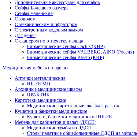
Дополнительные аксессуары для сейфов
Сейфы Большого размера
Сейфы маленькие
С ключом
С механическим шифратором
С электронным кодовым замком
Для денег
С сканером по отпечатку пальца
Биометрические сейфы Cactus (КНР)
Биометрические сейфы VALBERG, AIKO (Россия)
Биометрические сейфы Klesto (КНР)
Медицинская мебель и изделия
Аптечки металлические
HILFE MD
Архивные медицинские шкафы
ПРАКТИК
Картотеки медицинские
Медицинские картотечные шкафы Практик
Кушетки и банкетки медицинские
Кушетки, банкетки медицинские HILFE
Мебель для кабинетов и палат (ЛДСП)
Медицинские тумбы из ЛДСП
Столы палатные общебольничные ЛДСП на металл