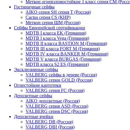
Меткон огневзломостойкие 1 класс серия СМ (Росси
Гостиничные сейфы
AIKO серия SH серия Т (Россия)
Cactus серия CS (КНР)
Меткон серия ШМ (Россия)
Сейфы Европейской сертификации
MDTB I класса EK (Германия)
MDTB I класса Vega (Германия)
MDTB II класса BASTION M (Германия)
MDTB III класса FORT M (Германия)
MDTB IV класса BANKER M (Германия)
MDTB V класса BURGAS (Германия)
MDTB класса S2 ES (Германия)
Эксклюзивные сейфы
VALBERG сейфы в дереве (Россия)
VALBERG серии GOLD (Россия)
Огнестойкие картотеки
VALBERG серия FC (Россия)
Депозитные сейфы
AIKO депозитные (Россия)
VALBERG серия ASD (Россия)
VALBERG серия DSC (Россия)
Депозитные ячейки
VALBERG DB (Россия)
VALBERG DBI (Россия)