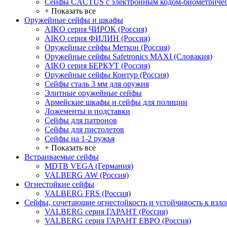
Сейфы CACTUS с электронным кодом-биометричес
+ Показать все
Оружейные сейфы и шкафы
AIKO серия ЧИРОК (Россия)
AIKO серия ФИЛИН (Россия)
Оружейные сейфы Меткон (Россия)
Оружейные сейфы Safetronics MAXI (Словакия)
AIKO серия БЕРКУТ (Россия)
Оружейные сейфы Контур (Россия)
Сейфы сталь 3 мм для оружия
Элитные оружейные сейфы
Армейские шкафы и сейфы для полиции
Ложементы и подставки
Сейфы для патронов
Сейфы для пистолетов
Сейфы на 1-2 ружья
+ Показать все
Встраиваемые сейфы
MDTB VEGA (Германия)
VALBERG AW (Россия)
Огнестойкие сейфы
VALBERG FRS (Россия)
Сейфы, сочетающие огнестойкость и устойчивость к взл
VALBERG серия ГАРАНТ (Россия)
VALBERG серия ГАРАНТ ЕВРО (Россия)