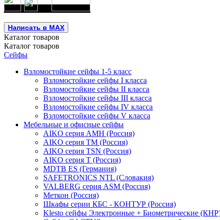
Написать в MAX
Каталог
товаров
Каталог
товаров
Сейфы
Взломостойкие сейфы 1-5 класс
Взломостойкие сейфы I класса
Взломостойкие сейфы II класса
Взломостойкие сейфы III класса
Взломостойкие сейфы IV класса
Взломостойкие сейфы V класса
Мебельные и офисные сейфы
AIKO серия AMH (Россия)
AIKO серия TM (Россия)
AIKO серия TSN (Россия)
AIKO серия Т (Россия)
MDTB ES (Германия)
SAFETRONICS NTL (Словакия)
VALBERG серия ASM (Россия)
Меткон (Россия)
Шкафы серии КБС - КОНТУР (Россия)
Klesto сейфы Электронные + Биометрические (КНР