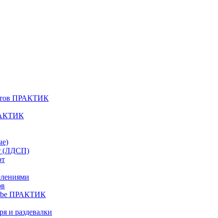
атов ПРАКТИК
РАКТИК
ые)
т (ЛДСП)
рт
елениями
ов
Cube ПРАКТИК
я и раздевалки