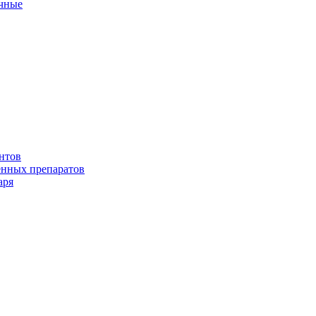
ичные
нтов
енных препаратов
аря