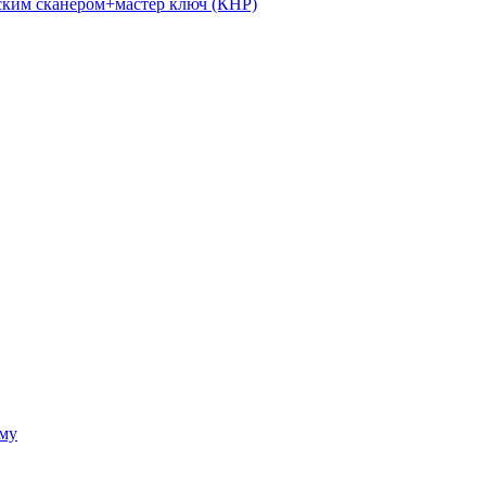
ким сканером+мастер ключ (КНР)
ому