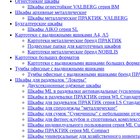
Огнестойкие шкафы
Шкафы огнестойкие VALBERG серия BM
Шкафы архивные металлические
Шкафы металлические ПРАКТИК, VALBERG
Бухгалтерские шкафы
Шкафы AIKO серия SL
Картотеки с выдвижными ящиками А4, А5
Картотеки металлические бренд ПРАКТИК
Подвесные папки для картотечных шкафов
Картотеки металлические бренд NOBILIS
Картотеки больших форматов
Картотеки с выдвижными ящиками больших форм
Тумбы офисные с выдвижными ящиками
Тумбы офисные с выдвижными ящиками бренд П
Шкафы для раздевалок "Локеры"
Двухсекционные одёжные шкафы
Шкафы ML в раздевалки антивандальные (усиленн
Шкафы в раздевалки ПРАКТИК серия WL Стандар
Шкафы для раздевалок ПРАКТИК серия LS Станда
Шкафы для спецодежды "металлические"
Шкафы для сумок "Сумочницы" с небольшими отд
Шкафы для фитнес-клубов и спортивных комплекс
Шкафы индивидуального пользования серия ML 
Шкафы ПРАКТИК серия ML Compact
Шкафы универсальные для хозяйственного инвентар