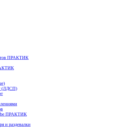
атов ПРАКТИК
РАКТИК
ые)
т (ЛДСП)
рт
елениями
ов
Cube ПРАКТИК
я и раздевалки