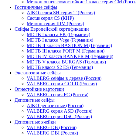
Меткон огневзломостойкие 1 класс серия СМ (Росси
Гостиничные сейфы
AIKO серия SH серия Т (Россия)
Cactus серия CS (КНР)
Меткон серия ШМ (Россия)
Сейфы Европейской сертификации
MDTB I класса EK (Германия)
MDTB I класса Vega (Германия)
MDTB II класса BASTION M (Германия)
MDTB III класса FORT M (Германия)
MDTB IV класса BANKER M (Германия)
MDTB V класса BURGAS (Германия)
MDTB класса S2 ES (Германия)
Эксклюзивные сейфы
VALBERG сейфы в дереве (Россия)
VALBERG серии GOLD (Россия)
Огнестойкие картотеки
VALBERG серия FC (Россия)
Депозитные сейфы
AIKO депозитные (Россия)
VALBERG серия ASD (Россия)
VALBERG серия DSC (Россия)
Депозитные ячейки
VALBERG DB (Россия)
VALBERG DBI (Россия)