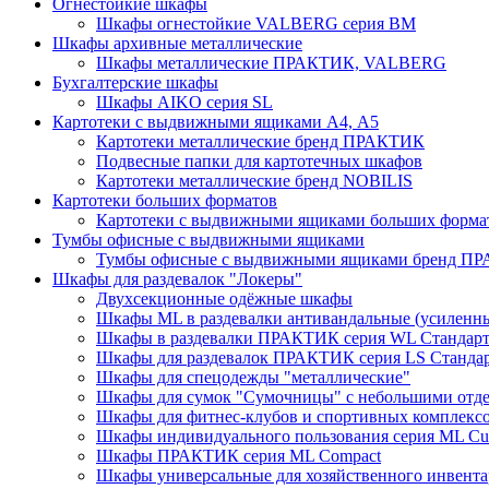
Огнестойкие шкафы
Шкафы огнестойкие VALBERG серия BM
Шкафы архивные металлические
Шкафы металлические ПРАКТИК, VALBERG
Бухгалтерские шкафы
Шкафы AIKO серия SL
Картотеки с выдвижными ящиками А4, А5
Картотеки металлические бренд ПРАКТИК
Подвесные папки для картотечных шкафов
Картотеки металлические бренд NOBILIS
Картотеки больших форматов
Картотеки с выдвижными ящиками больших форм
Тумбы офисные с выдвижными ящиками
Тумбы офисные с выдвижными ящиками бренд П
Шкафы для раздевалок "Локеры"
Двухсекционные одёжные шкафы
Шкафы ML в раздевалки антивандальные (усиленн
Шкафы в раздевалки ПРАКТИК серия WL Стандар
Шкафы для раздевалок ПРАКТИК серия LS Станда
Шкафы для спецодежды "металлические"
Шкафы для сумок "Сумочницы" с небольшими отд
Шкафы для фитнес-клубов и спортивных комплекс
Шкафы индивидуального пользования серия ML 
Шкафы ПРАКТИК серия ML Compact
Шкафы универсальные для хозяйственного инвентар