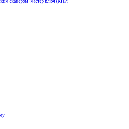
ким сканером+мастер ключ (КНР)
ому