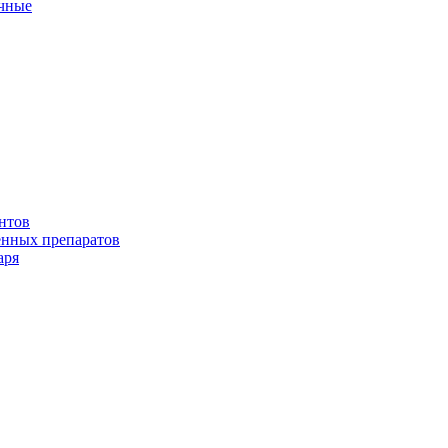
ичные
нтов
енных препаратов
аря