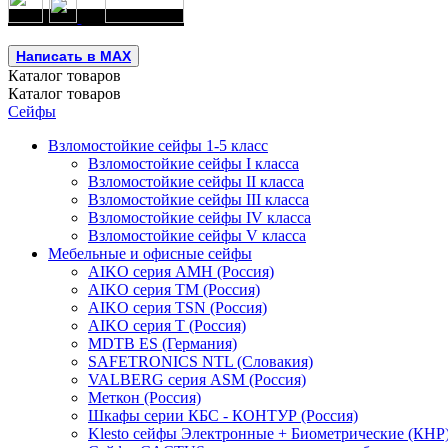
Написать в MAX
Каталог
товаров
Каталог
товаров
Сейфы
Взломостойкие сейфы 1-5 класс
Взломостойкие сейфы I класса
Взломостойкие сейфы II класса
Взломостойкие сейфы III класса
Взломостойкие сейфы IV класса
Взломостойкие сейфы V класса
Мебельные и офисные сейфы
AIKO серия AMH (Россия)
AIKO серия TM (Россия)
AIKO серия TSN (Россия)
AIKO серия Т (Россия)
MDTB ES (Германия)
SAFETRONICS NTL (Словакия)
VALBERG серия ASM (Россия)
Меткон (Россия)
Шкафы серии КБС - КОНТУР (Россия)
Klesto сейфы Электронные + Биометрические (КНР