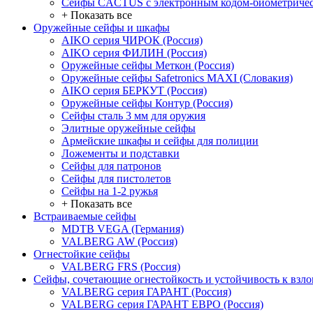
Сейфы CACTUS с электронным кодом-биометричес
+ Показать все
Оружейные сейфы и шкафы
AIKO серия ЧИРОК (Россия)
AIKO серия ФИЛИН (Россия)
Оружейные сейфы Меткон (Россия)
Оружейные сейфы Safetronics MAXI (Словакия)
AIKO серия БЕРКУТ (Россия)
Оружейные сейфы Контур (Россия)
Сейфы сталь 3 мм для оружия
Элитные оружейные сейфы
Армейские шкафы и сейфы для полиции
Ложементы и подставки
Сейфы для патронов
Сейфы для пистолетов
Сейфы на 1-2 ружья
+ Показать все
Встраиваемые сейфы
MDTB VEGA (Германия)
VALBERG AW (Россия)
Огнестойкие сейфы
VALBERG FRS (Россия)
Сейфы, сочетающие огнестойкость и устойчивость к взл
VALBERG серия ГАРАНТ (Россия)
VALBERG серия ГАРАНТ ЕВРО (Россия)