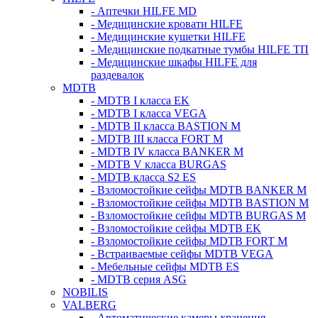
- Аптечки HILFE MD
- Медицинские кровати HILFE
- Медицинские кушетки HILFE
- Медицинские подкатные тумбы HILFE ТП
- Медицинские шкафы HILFE для
раздевалок
MDTB
- MDTB I класса EK
- MDTB I класса VEGA
- MDTB II класса BASTION M
- MDTB III класса FORT M
- MDTB IV класса BANKER M
- MDTB V класса BURGAS
- MDTB класса S2 ES
- Взломостойкие сейфы MDTB BANKER M
- Взломостойкие сейфы MDTB BASTION M
- Взломостойкие сейфы MDTB BURGAS M
- Взломостойкие сейфы MDTB EK
- Взломостойкие сейфы MDTB FORT M
- Встраиваемые сейфы MDTB VEGA
- Мебельные сейфы MDTB ES
- MDTB серия ASG
NOBILIS
VALBERG
- Автоматические камеры хранения