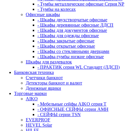
- Тумбы металлические офисные Серия NP
- Тумбы на колесах
Офисные шкафы
- Шкафы двухстворчатые офисные
- Шкафы деревянные офисные ЛДСП
- Шкафы для документов офисные
- Шкафы для одежды офисные
- Шкафы закрытые офисные
- Шкафы открытые офисные
- Шкафы со стеклянными дверцами
- Шкафы-тумбы низкие офисные
Шкафы для раздевалок
- ПРАКТИК серия WL Стандарт (ЛДСП)
Банковская техника
Счетчики банкнот
Детекторы банкнот и валют
Денежные ящики
Торговые марки
AIKO
- Мебельные сейфы AIKO серия Т
- ОФИСНЫЕ СЕЙФЫ серии AMH
- СЕЙФЫ серии TSN
EVERPROF
HEVEL Solar
HILFE