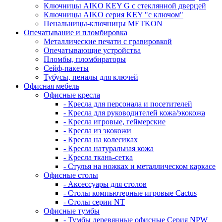
Ключницы AIKO KEY G с стеклянной дверцей
Ключницы AIKO серия KEY "с ключом"
Пенальницы-ключницы METKON
Опечатывание и пломбировка
Металлические печати с гравировкой
Опечатывающие устройства
Пломбы, пломбираторы
Сейф-пакеты
Тубусы, пеналы для ключей
Офисная мебель
Офисные кресла
- Кресла для персонала и посетителей
- Кресла для руководителей кожа/экокожа
- Кресла игровые, геймерские
- Кресла из экокожи
- Кресла на колесиках
- Кресла натуральная кожа
- Кресла ткань-сетка
- Стулья на ножках и металлическом каркасе
Офисные столы
- Аксессуары для столов
- Столы компьютерные игровые Cactus
- Столы серии NT
Офисные тумбы
- Тумбы деревянные офисные Серия NPW