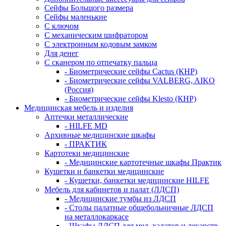
Сейфы Большого размера
Сейфы маленькие
С ключом
С механическим шифратором
С электронным кодовым замком
Для денег
С сканером по отпечатку пальца
- Биометрические сейфы Cactus (КНР)
- Биометрические сейфы VALBERG, AIKO
(Россия)
- Биометрические сейфы Klesto (КНР)
Медицинская мебель и изделия
Аптечки металлические
- HILFE MD
Архивные медицинские шкафы
- ПРАКТИК
Картотеки медицинские
- Медицинские картотечные шкафы Практик
Кушетки и банкетки медицинские
- Кушетки, банкетки медицинские HILFE
Мебель для кабинетов и палат (ЛДСП)
- Медицинские тумбы из ЛДСП
- Столы палатные общебольничные ЛДСП
на металлокаркасе
- Шкафы ЛДСП для мед. халатов и лекарств