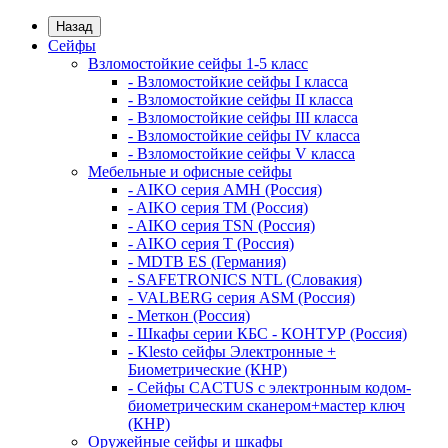
Назад
Сейфы
Взломостойкие сейфы 1-5 класс
- Взломостойкие сейфы I класса
- Взломостойкие сейфы II класса
- Взломостойкие сейфы III класса
- Взломостойкие сейфы IV класса
- Взломостойкие сейфы V класса
Мебельные и офисные сейфы
- AIKO серия AMH (Россия)
- AIKO серия TM (Россия)
- AIKO серия TSN (Россия)
- AIKO серия Т (Россия)
- MDTB ES (Германия)
- SAFETRONICS NTL (Словакия)
- VALBERG серия ASM (Россия)
- Меткон (Россия)
- Шкафы серии КБС - КОНТУР (Россия)
- Klesto сейфы Электронные +
Биометрические (КНР)
- Сейфы CACTUS с электронным кодом-
биометрическим сканером+мастер ключ
(КНР)
Оружейные сейфы и шкафы