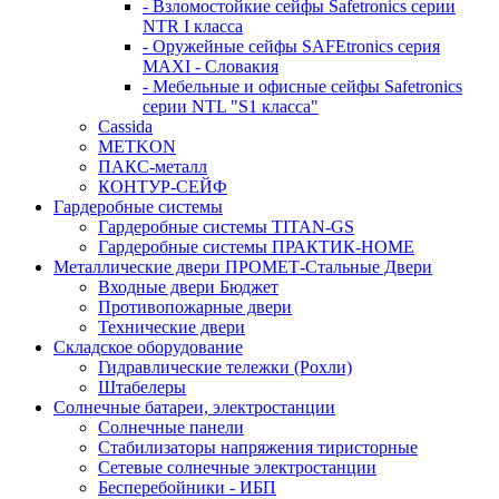
- Взломостойкие сейфы Safetronics серии
NTR I класса
- Оружейные сейфы SAFEtronics серия
MAXI - Словакия
- Мебельные и офисные сейфы Safetronics
серии NTL "S1 класса"
Cassida
METKON
ПАКС-металл
КОНТУР-СЕЙФ
Гардеробные системы
Гардеробные системы TITAN-GS
Гардеробные системы ПРАКТИК-HOME
Металлические двери ПРОМЕТ-Стальные Двери
Входные двери Бюджет
Противопожарные двери
Технические двери
Складское оборудование
Гидравлические тележки (Рохли)
Штабелеры
Солнечные батареи, электростанции
Солнечные панели
Стабилизаторы напряжения тиристорные
Сетевые солнечные электростанции
Бесперебойники - ИБП