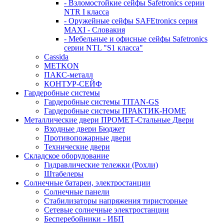
- Взломостойкие сейфы Safetronics серии
NTR I класса
- Оружейные сейфы SAFEtronics серия
MAXI - Словакия
- Мебельные и офисные сейфы Safetronics
серии NTL "S1 класса"
Cassida
METKON
ПАКС-металл
КОНТУР-СЕЙФ
Гардеробные системы
Гардеробные системы TITAN-GS
Гардеробные системы ПРАКТИК-HOME
Металлические двери ПРОМЕТ-Стальные Двери
Входные двери Бюджет
Противопожарные двери
Технические двери
Складское оборудование
Гидравлические тележки (Рохли)
Штабелеры
Солнечные батареи, электростанции
Солнечные панели
Стабилизаторы напряжения тиристорные
Сетевые солнечные электростанции
Бесперебойники - ИБП