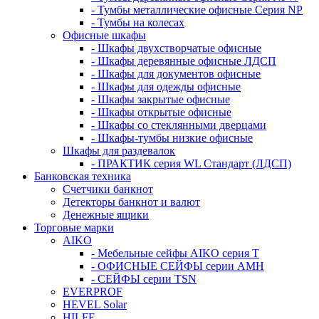
- Тумбы металлические офисные Серия NP
- Тумбы на колесах
Офисные шкафы
- Шкафы двухстворчатые офисные
- Шкафы деревянные офисные ЛДСП
- Шкафы для документов офисные
- Шкафы для одежды офисные
- Шкафы закрытые офисные
- Шкафы открытые офисные
- Шкафы со стеклянными дверцами
- Шкафы-тумбы низкие офисные
Шкафы для раздевалок
- ПРАКТИК серия WL Стандарт (ЛДСП)
Банковская техника
Счетчики банкнот
Детекторы банкнот и валют
Денежные ящики
Торговые марки
AIKO
- Мебельные сейфы AIKO серия Т
- ОФИСНЫЕ СЕЙФЫ серии AMH
- СЕЙФЫ серии TSN
EVERPROF
HEVEL Solar
HILFE