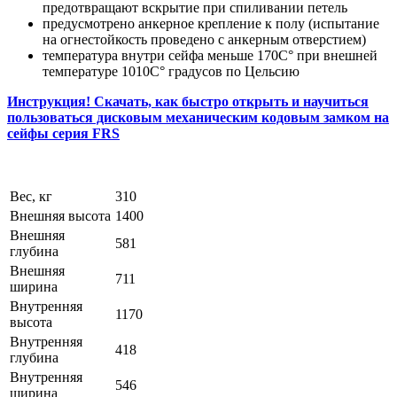
предотвращают вскрытие при спиливании петель
предусмотрено анкерное крепление к полу (испытание
на огнестойкость проведено с анкерным отверстием)
температура внутри сейфа меньше 170С° при внешней
температуре 1010C° градусов по Цельсию
Инструкция! Скачать, как быстро открыть и научиться
пользоваться дисковым механическим кодовым замком на
сейфы серия FRS
Вес, кг
310
Внешняя высота
1400
Внешняя
581
глубина
Внешняя
711
ширина
Внутренняя
1170
высота
Внутренняя
418
глубина
Внутренняя
546
ширина