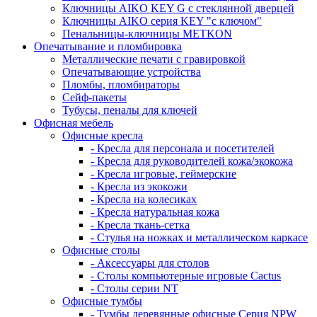
Ключницы AIKO KEY G с стеклянной дверцей
Ключницы AIKO серия KEY "с ключом"
Пенальницы-ключницы METKON
Опечатывание и пломбировка
Металлические печати с гравировкой
Опечатывающие устройства
Пломбы, пломбираторы
Сейф-пакеты
Тубусы, пеналы для ключей
Офисная мебель
Офисные кресла
- Кресла для персонала и посетителей
- Кресла для руководителей кожа/экокожа
- Кресла игровые, геймерские
- Кресла из экокожи
- Кресла на колесиках
- Кресла натуральная кожа
- Кресла ткань-сетка
- Стулья на ножках и металлическом каркасе
Офисные столы
- Аксессуары для столов
- Столы компьютерные игровые Cactus
- Столы серии NT
Офисные тумбы
- Тумбы деревянные офисные Серия NPW