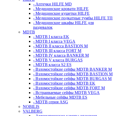
- Аптечки HILFE MD
- Медицинские кровати HILFE
- Медицинские кушетки HILFE
- Медицинские подкатные тумбы HILFE ТП
- Медицинские шкафы HILFE для
раздевалок
MDTB
- MDTB I класса EK
- MDTB I класса VEGA
- MDTB II класса BASTION M
- MDTB III класса FORT M
- MDTB IV класса BANKER M
- MDTB V класса BURGAS
- MDTB класса S2 ES
- Взломостойкие сейфы MDTB BANKER M
- Взломостойкие сейфы MDTB BASTION M
- Взломостойкие сейфы MDTB BURGAS M
- Взломостойкие сейфы MDTB EK
- Взломостойкие сейфы MDTB FORT M
- Встраиваемые сейфы MDTB VEGA
- Мебельные сейфы MDTB ES
- MDTB серия ASG
NOBILIS
VALBERG
- Автоматические камеры хранения