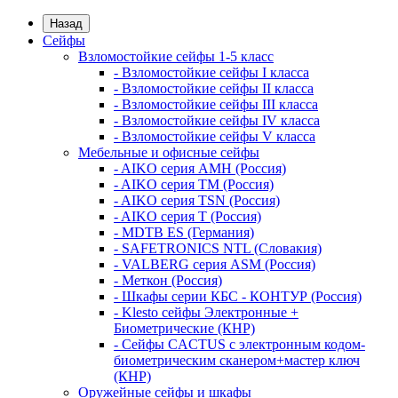
Назад
Сейфы
Взломостойкие сейфы 1-5 класс
- Взломостойкие сейфы I класса
- Взломостойкие сейфы II класса
- Взломостойкие сейфы III класса
- Взломостойкие сейфы IV класса
- Взломостойкие сейфы V класса
Мебельные и офисные сейфы
- AIKO серия AMH (Россия)
- AIKO серия TM (Россия)
- AIKO серия TSN (Россия)
- AIKO серия Т (Россия)
- MDTB ES (Германия)
- SAFETRONICS NTL (Словакия)
- VALBERG серия ASM (Россия)
- Меткон (Россия)
- Шкафы серии КБС - КОНТУР (Россия)
- Klesto сейфы Электронные +
Биометрические (КНР)
- Сейфы CACTUS с электронным кодом-
биометрическим сканером+мастер ключ
(КНР)
Оружейные сейфы и шкафы