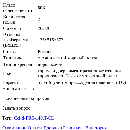
Класс
60Б
огнестойкости
Количество
2
полок
Объём, л
267/26
Размеры
трейзера, мм
135х515х372
(ВхШхГ)
Страна
Россия
Тип замка
механический кодовый+ключ
Тип покрытия
порошковое
корпус и дверь имеют различные оттенки
Цвет
коричневого. Эффект молотковой эмали
Гарантия
5 лет (с учетом прохождения планового ТО)
Написать отзыв
Пока не было вопросов.
Задать вопрос
Теги:
Сейф FRS-140.T-CL
О компании
Оплата
Доставка
Реквизиты
Евпатория