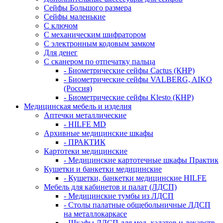
Сейфы Большого размера
Сейфы маленькие
С ключом
С механическим шифратором
С электронным кодовым замком
Для денег
С сканером по отпечатку пальца
- Биометрические сейфы Cactus (КНР)
- Биометрические сейфы VALBERG, AIKO
(Россия)
- Биометрические сейфы Klesto (КНР)
Медицинская мебель и изделия
Аптечки металлические
- HILFE MD
Архивные медицинские шкафы
- ПРАКТИК
Картотеки медицинские
- Медицинские картотечные шкафы Практик
Кушетки и банкетки медицинские
- Кушетки, банкетки медицинские HILFE
Мебель для кабинетов и палат (ЛДСП)
- Медицинские тумбы из ЛДСП
- Столы палатные общебольничные ЛДСП
на металлокаркасе
- Шкафы ЛДСП для мед. халатов и лекарств