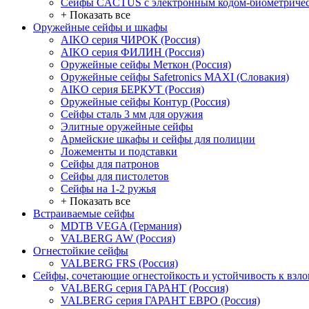
Сейфы CACTUS с электронным кодом-биометричес
+ Показать все
Оружейные сейфы и шкафы
AIKO серия ЧИРОК (Россия)
AIKO серия ФИЛИН (Россия)
Оружейные сейфы Меткон (Россия)
Оружейные сейфы Safetronics MAXI (Словакия)
AIKO серия БЕРКУТ (Россия)
Оружейные сейфы Контур (Россия)
Сейфы сталь 3 мм для оружия
Элитные оружейные сейфы
Армейские шкафы и сейфы для полиции
Ложементы и подставки
Сейфы для патронов
Сейфы для пистолетов
Сейфы на 1-2 ружья
+ Показать все
Встраиваемые сейфы
MDTB VEGA (Германия)
VALBERG AW (Россия)
Огнестойкие сейфы
VALBERG FRS (Россия)
Сейфы, сочетающие огнестойкость и устойчивость к взл
VALBERG серия ГАРАНТ (Россия)
VALBERG серия ГАРАНТ ЕВРО (Россия)