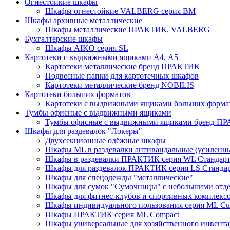
Огнестойкие шкафы
Шкафы огнестойкие VALBERG серия BM
Шкафы архивные металлические
Шкафы металлические ПРАКТИК, VALBERG
Бухгалтерские шкафы
Шкафы AIKO серия SL
Картотеки с выдвижными ящиками А4, А5
Картотеки металлические бренд ПРАКТИК
Подвесные папки для картотечных шкафов
Картотеки металлические бренд NOBILIS
Картотеки больших форматов
Картотеки с выдвижными ящиками больших форм
Тумбы офисные с выдвижными ящиками
Тумбы офисные с выдвижными ящиками бренд П
Шкафы для раздевалок "Локеры"
Двухсекционные одёжные шкафы
Шкафы ML в раздевалки антивандальные (усиленн
Шкафы в раздевалки ПРАКТИК серия WL Стандар
Шкафы для раздевалок ПРАКТИК серия LS Станда
Шкафы для спецодежды "металлические"
Шкафы для сумок "Сумочницы" с небольшими отд
Шкафы для фитнес-клубов и спортивных комплекс
Шкафы индивидуального пользования серия ML 
Шкафы ПРАКТИК серия ML Compact
Шкафы универсальные для хозяйственного инвентар