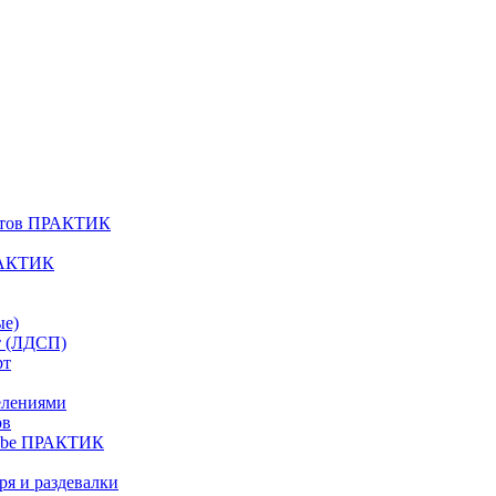
атов ПРАКТИК
РАКТИК
ые)
т (ЛДСП)
рт
елениями
ов
Cube ПРАКТИК
я и раздевалки