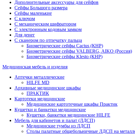
Дополнительные аксессуары для сейфов
Сейфы Большого размера
Сейфы маленькие
С ключом
С механическим шифратором
С электронным кодовым замком
Для денег
С сканером по отпечатку пальца
Биометрические сейфы Cactus (КНР)
Биометрические сейфы VALBERG, AIKO (Россия)
Биометрические сейфы Klesto (КНР)
Медицинская мебель и изделия
Аптечки металлические
HILFE MD
Архивные медицинские шкафы
ПРАКТИК
Картотеки медицинские
Медицинские картотечные шкафы Практик
Кушетки и банкетки медицинские
Кушетки, банкетки медицинские HILFE
Мебель для кабинетов и палат (ЛДСП)
Медицинские тумбы из ЛДСП
Столы палатные общебольничные ЛДСП на металл