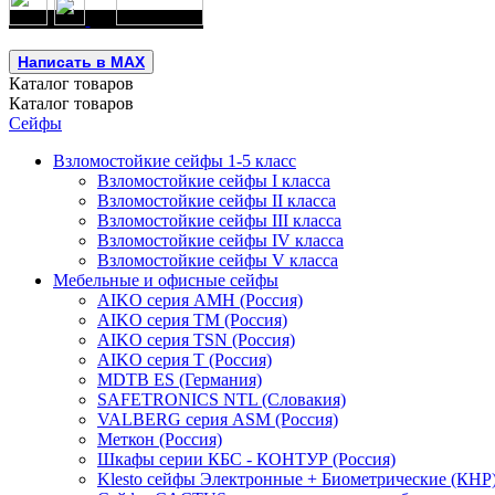
Написать в MAX
Каталог
товаров
Каталог
товаров
Сейфы
Взломостойкие сейфы 1-5 класс
Взломостойкие сейфы I класса
Взломостойкие сейфы II класса
Взломостойкие сейфы III класса
Взломостойкие сейфы IV класса
Взломостойкие сейфы V класса
Мебельные и офисные сейфы
AIKO серия AMH (Россия)
AIKO серия TM (Россия)
AIKO серия TSN (Россия)
AIKO серия Т (Россия)
MDTB ES (Германия)
SAFETRONICS NTL (Словакия)
VALBERG серия ASM (Россия)
Меткон (Россия)
Шкафы серии КБС - КОНТУР (Россия)
Klesto сейфы Электронные + Биометрические (КНР