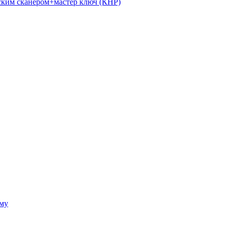
ким сканером+мастер ключ (КНР)
ому