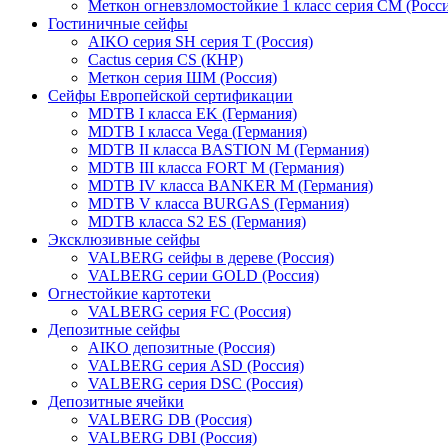
Меткон огневзломостойкие 1 класс серия СМ (Росси
Гостиничные сейфы
AIKO серия SH серия Т (Россия)
Cactus серия CS (КНР)
Меткон серия ШМ (Россия)
Сейфы Европейской сертификации
MDTB I класса EK (Германия)
MDTB I класса Vega (Германия)
MDTB II класса BASTION M (Германия)
MDTB III класса FORT M (Германия)
MDTB IV класса BANKER M (Германия)
MDTB V класса BURGAS (Германия)
MDTB класса S2 ES (Германия)
Эксклюзивные сейфы
VALBERG сейфы в дереве (Россия)
VALBERG серии GOLD (Россия)
Огнестойкие картотеки
VALBERG серия FC (Россия)
Депозитные сейфы
AIKO депозитные (Россия)
VALBERG серия ASD (Россия)
VALBERG серия DSC (Россия)
Депозитные ячейки
VALBERG DB (Россия)
VALBERG DBI (Россия)