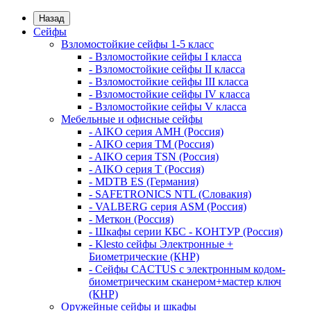
Назад
Сейфы
Взломостойкие сейфы 1-5 класс
- Взломостойкие сейфы I класса
- Взломостойкие сейфы II класса
- Взломостойкие сейфы III класса
- Взломостойкие сейфы IV класса
- Взломостойкие сейфы V класса
Мебельные и офисные сейфы
- AIKO серия AMH (Россия)
- AIKO серия TM (Россия)
- AIKO серия TSN (Россия)
- AIKO серия Т (Россия)
- MDTB ES (Германия)
- SAFETRONICS NTL (Словакия)
- VALBERG серия ASM (Россия)
- Меткон (Россия)
- Шкафы серии КБС - КОНТУР (Россия)
- Klesto сейфы Электронные +
Биометрические (КНР)
- Сейфы CACTUS с электронным кодом-
биометрическим сканером+мастер ключ
(КНР)
Оружейные сейфы и шкафы