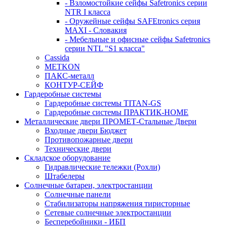
- Взломостойкие сейфы Safetronics серии
NTR I класса
- Оружейные сейфы SAFEtronics серия
MAXI - Словакия
- Мебельные и офисные сейфы Safetronics
серии NTL "S1 класса"
Cassida
METKON
ПАКС-металл
КОНТУР-СЕЙФ
Гардеробные системы
Гардеробные системы TITAN-GS
Гардеробные системы ПРАКТИК-HOME
Металлические двери ПРОМЕТ-Стальные Двери
Входные двери Бюджет
Противопожарные двери
Технические двери
Складское оборудование
Гидравлические тележки (Рохли)
Штабелеры
Солнечные батареи, электростанции
Солнечные панели
Стабилизаторы напряжения тиристорные
Сетевые солнечные электростанции
Бесперебойники - ИБП