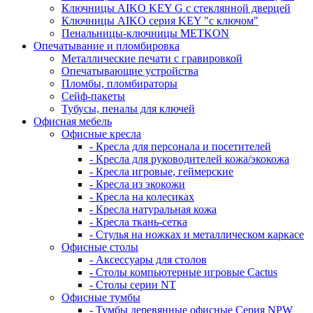
Ключницы AIKO KEY G с стеклянной дверцей
Ключницы AIKO серия KEY "с ключом"
Пенальницы-ключницы METKON
Опечатывание и пломбировка
Металлические печати с гравировкой
Опечатывающие устройства
Пломбы, пломбираторы
Сейф-пакеты
Тубусы, пеналы для ключей
Офисная мебель
Офисные кресла
- Кресла для персонала и посетителей
- Кресла для руководителей кожа/экокожа
- Кресла игровые, геймерские
- Кресла из экокожи
- Кресла на колесиках
- Кресла натуральная кожа
- Кресла ткань-сетка
- Стулья на ножках и металлическом каркасе
Офисные столы
- Аксессуары для столов
- Столы компьютерные игровые Cactus
- Столы серии NT
Офисные тумбы
- Тумбы деревянные офисные Серия NPW