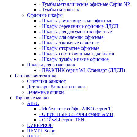
- Тумбы металлические офисные Серия NP
- Тумбы на колесах
Офисные шкафы
- Шкафы двухстворчатые офисные
- Шкафы деревянные офисные ЛДСП
- Шкафы для документов офисные
- Шкафы для одежды офисные
- Шкафы закрытые офисные
- Шкафы открытые офисные
- Шкафы со стеклянными дверцами
- Шкафы-тумбы низкие офисные
Шкафы для раздевалок
- ПРАКТИК серия WL Стандарт (ЛДСП)
Банковская техника
Счетчики банкнот
Детекторы банкнот и валют
Денежные ящики
Торговые марки
AIKO
- Мебельные сейфы AIKO серия Т
- ОФИСНЫЕ СЕЙФЫ серии AMH
- СЕЙФЫ серии TSN
EVERPROF
HEVEL Solar
HILFE