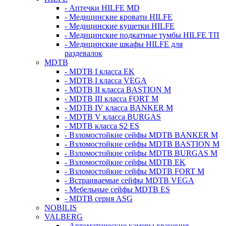
- Аптечки HILFE MD
- Медицинские кровати HILFE
- Медицинские кушетки HILFE
- Медицинские подкатные тумбы HILFE ТП
- Медицинские шкафы HILFE для
раздевалок
MDTB
- MDTB I класса EK
- MDTB I класса VEGA
- MDTB II класса BASTION M
- MDTB III класса FORT M
- MDTB IV класса BANKER M
- MDTB V класса BURGAS
- MDTB класса S2 ES
- Взломостойкие сейфы MDTB BANKER M
- Взломостойкие сейфы MDTB BASTION M
- Взломостойкие сейфы MDTB BURGAS M
- Взломостойкие сейфы MDTB EK
- Взломостойкие сейфы MDTB FORT M
- Встраиваемые сейфы MDTB VEGA
- Мебельные сейфы MDTB ES
- MDTB серия ASG
NOBILIS
VALBERG
- Автоматические камеры хранения