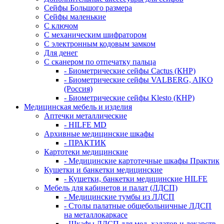
Сейфы Большого размера
Сейфы маленькие
С ключом
С механическим шифратором
С электронным кодовым замком
Для денег
С сканером по отпечатку пальца
- Биометрические сейфы Cactus (КНР)
- Биометрические сейфы VALBERG, AIKO
(Россия)
- Биометрические сейфы Klesto (КНР)
Медицинская мебель и изделия
Аптечки металлические
- HILFE MD
Архивные медицинские шкафы
- ПРАКТИК
Картотеки медицинские
- Медицинские картотечные шкафы Практик
Кушетки и банкетки медицинские
- Кушетки, банкетки медицинские HILFE
Мебель для кабинетов и палат (ЛДСП)
- Медицинские тумбы из ЛДСП
- Столы палатные общебольничные ЛДСП
на металлокаркасе
- Шкафы ЛДСП для мед. халатов и лекарств