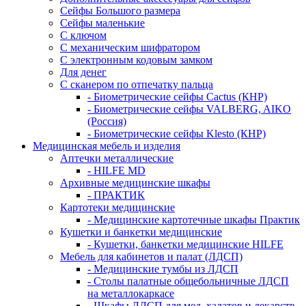
Сейфы Большого размера
Сейфы маленькие
С ключом
С механическим шифратором
С электронным кодовым замком
Для денег
С сканером по отпечатку пальца
- Биометрические сейфы Cactus (КНР)
- Биометрические сейфы VALBERG, AIKO
(Россия)
- Биометрические сейфы Klesto (КНР)
Медицинская мебель и изделия
Аптечки металлические
- HILFE MD
Архивные медицинские шкафы
- ПРАКТИК
Картотеки медицинские
- Медицинские картотечные шкафы Практик
Кушетки и банкетки медицинские
- Кушетки, банкетки медицинские HILFE
Мебель для кабинетов и палат (ЛДСП)
- Медицинские тумбы из ЛДСП
- Столы палатные общебольничные ЛДСП
на металлокаркасе
- Шкафы ЛДСП для мед. халатов и лекарств