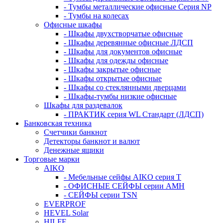
- Тумбы металлические офисные Серия NP
- Тумбы на колесах
Офисные шкафы
- Шкафы двухстворчатые офисные
- Шкафы деревянные офисные ЛДСП
- Шкафы для документов офисные
- Шкафы для одежды офисные
- Шкафы закрытые офисные
- Шкафы открытые офисные
- Шкафы со стеклянными дверцами
- Шкафы-тумбы низкие офисные
Шкафы для раздевалок
- ПРАКТИК серия WL Стандарт (ЛДСП)
Банковская техника
Счетчики банкнот
Детекторы банкнот и валют
Денежные ящики
Торговые марки
AIKO
- Мебельные сейфы AIKO серия Т
- ОФИСНЫЕ СЕЙФЫ серии AMH
- СЕЙФЫ серии TSN
EVERPROF
HEVEL Solar
HILFE