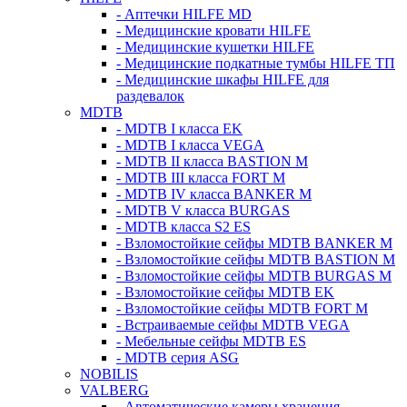
- Аптечки HILFE MD
- Медицинские кровати HILFE
- Медицинские кушетки HILFE
- Медицинские подкатные тумбы HILFE ТП
- Медицинские шкафы HILFE для
раздевалок
MDTB
- MDTB I класса EK
- MDTB I класса VEGA
- MDTB II класса BASTION M
- MDTB III класса FORT M
- MDTB IV класса BANKER M
- MDTB V класса BURGAS
- MDTB класса S2 ES
- Взломостойкие сейфы MDTB BANKER M
- Взломостойкие сейфы MDTB BASTION M
- Взломостойкие сейфы MDTB BURGAS M
- Взломостойкие сейфы MDTB EK
- Взломостойкие сейфы MDTB FORT M
- Встраиваемые сейфы MDTB VEGA
- Мебельные сейфы MDTB ES
- MDTB серия ASG
NOBILIS
VALBERG
- Автоматические камеры хранения