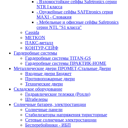
- Взломостойкие сейфы Safetronics серии
NTR I класса
- Оружейные сейфы SAFEtronics серия
MAXI - Словакия
- Мебельные и офисные сейфы Safetronics
серии NTL "S1 класса"
Cassida
METKON
ПАКС-металл
КОНТУР-СЕЙФ
Гардеробные системы
Гардеробные системы TITAN-GS
Гардеробные системы ПРАКТИК-HOME
Металлические двери ПРОМЕТ-Стальные Двери
Входные двери Бюджет
Противопожарные двери
Технические двери
Складское оборудование
Гидравлические тележки (Рохли)
Штабелеры
Солнечные батареи, электростанции
Солнечные панели
Стабилизаторы напряжения тиристорные
Сетевые солнечные электростанции
Бесперебойники - ИБП