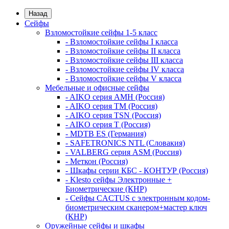
Назад
Сейфы
Взломостойкие сейфы 1-5 класс
- Взломостойкие сейфы I класса
- Взломостойкие сейфы II класса
- Взломостойкие сейфы III класса
- Взломостойкие сейфы IV класса
- Взломостойкие сейфы V класса
Мебельные и офисные сейфы
- AIKO серия AMH (Россия)
- AIKO серия TM (Россия)
- AIKO серия TSN (Россия)
- AIKO серия Т (Россия)
- MDTB ES (Германия)
- SAFETRONICS NTL (Словакия)
- VALBERG серия ASM (Россия)
- Меткон (Россия)
- Шкафы серии КБС - КОНТУР (Россия)
- Klesto сейфы Электронные +
Биометрические (КНР)
- Сейфы CACTUS с электронным кодом-
биометрическим сканером+мастер ключ
(КНР)
Оружейные сейфы и шкафы