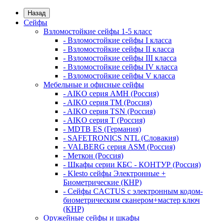
Назад
Сейфы
Взломостойкие сейфы 1-5 класс
- Взломостойкие сейфы I класса
- Взломостойкие сейфы II класса
- Взломостойкие сейфы III класса
- Взломостойкие сейфы IV класса
- Взломостойкие сейфы V класса
Мебельные и офисные сейфы
- AIKO серия AMH (Россия)
- AIKO серия TM (Россия)
- AIKO серия TSN (Россия)
- AIKO серия Т (Россия)
- MDTB ES (Германия)
- SAFETRONICS NTL (Словакия)
- VALBERG серия ASM (Россия)
- Меткон (Россия)
- Шкафы серии КБС - КОНТУР (Россия)
- Klesto сейфы Электронные +
Биометрические (КНР)
- Сейфы CACTUS с электронным кодом-
биометрическим сканером+мастер ключ
(КНР)
Оружейные сейфы и шкафы