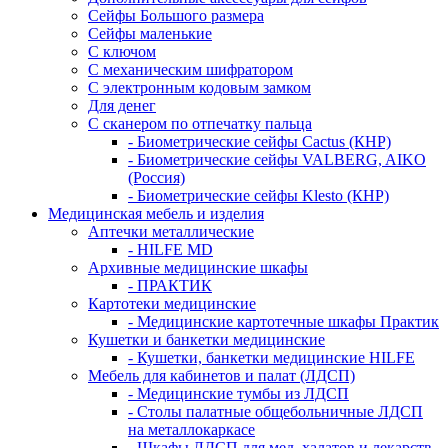
Сейфы Большого размера
Сейфы маленькие
С ключом
С механическим шифратором
С электронным кодовым замком
Для денег
С сканером по отпечатку пальца
- Биометрические сейфы Cactus (КНР)
- Биометрические сейфы VALBERG, AIKO
(Россия)
- Биометрические сейфы Klesto (КНР)
Медицинская мебель и изделия
Аптечки металлические
- HILFE MD
Архивные медицинские шкафы
- ПРАКТИК
Картотеки медицинские
- Медицинские картотечные шкафы Практик
Кушетки и банкетки медицинские
- Кушетки, банкетки медицинские HILFE
Мебель для кабинетов и палат (ЛДСП)
- Медицинские тумбы из ЛДСП
- Столы палатные общебольничные ЛДСП
на металлокаркасе
- Шкафы ЛДСП для мед. халатов и лекарств