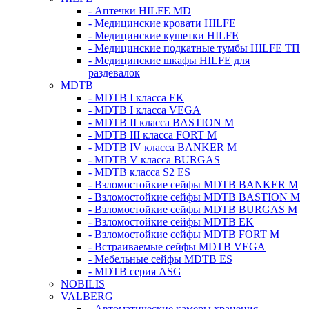
- Аптечки HILFE MD
- Медицинские кровати HILFE
- Медицинские кушетки HILFE
- Медицинские подкатные тумбы HILFE ТП
- Медицинские шкафы HILFE для
раздевалок
MDTB
- MDTB I класса EK
- MDTB I класса VEGA
- MDTB II класса BASTION M
- MDTB III класса FORT M
- MDTB IV класса BANKER M
- MDTB V класса BURGAS
- MDTB класса S2 ES
- Взломостойкие сейфы MDTB BANKER M
- Взломостойкие сейфы MDTB BASTION M
- Взломостойкие сейфы MDTB BURGAS M
- Взломостойкие сейфы MDTB EK
- Взломостойкие сейфы MDTB FORT M
- Встраиваемые сейфы MDTB VEGA
- Мебельные сейфы MDTB ES
- MDTB серия ASG
NOBILIS
VALBERG
- Автоматические камеры хранения