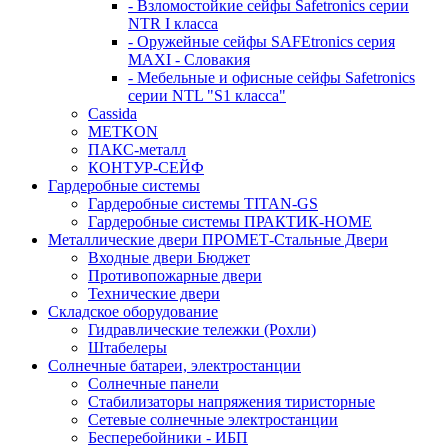
- Взломостойкие сейфы Safetronics серии
NTR I класса
- Оружейные сейфы SAFEtronics серия
MAXI - Словакия
- Мебельные и офисные сейфы Safetronics
серии NTL "S1 класса"
Cassida
METKON
ПАКС-металл
КОНТУР-СЕЙФ
Гардеробные системы
Гардеробные системы TITAN-GS
Гардеробные системы ПРАКТИК-HOME
Металлические двери ПРОМЕТ-Стальные Двери
Входные двери Бюджет
Противопожарные двери
Технические двери
Складское оборудование
Гидравлические тележки (Рохли)
Штабелеры
Солнечные батареи, электростанции
Солнечные панели
Стабилизаторы напряжения тиристорные
Сетевые солнечные электростанции
Бесперебойники - ИБП