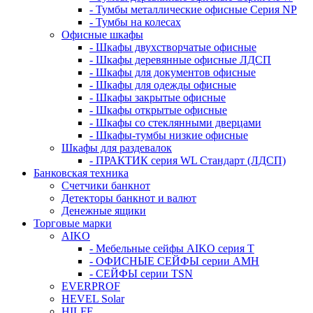
- Тумбы металлические офисные Серия NP
- Тумбы на колесах
Офисные шкафы
- Шкафы двухстворчатые офисные
- Шкафы деревянные офисные ЛДСП
- Шкафы для документов офисные
- Шкафы для одежды офисные
- Шкафы закрытые офисные
- Шкафы открытые офисные
- Шкафы со стеклянными дверцами
- Шкафы-тумбы низкие офисные
Шкафы для раздевалок
- ПРАКТИК серия WL Стандарт (ЛДСП)
Банковская техника
Счетчики банкнот
Детекторы банкнот и валют
Денежные ящики
Торговые марки
AIKO
- Мебельные сейфы AIKO серия Т
- ОФИСНЫЕ СЕЙФЫ серии AMH
- СЕЙФЫ серии TSN
EVERPROF
HEVEL Solar
HILFE