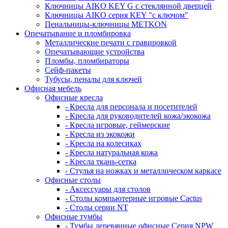
Ключницы AIKO KEY G с стеклянной дверцей
Ключницы AIKO серия KEY "с ключом"
Пенальницы-ключницы METKON
Опечатывание и пломбировка
Металлические печати с гравировкой
Опечатывающие устройства
Пломбы, пломбираторы
Сейф-пакеты
Тубусы, пеналы для ключей
Офисная мебель
Офисные кресла
- Кресла для персонала и посетителей
- Кресла для руководителей кожа/экокожа
- Кресла игровые, геймерские
- Кресла из экокожи
- Кресла на колесиках
- Кресла натуральная кожа
- Кресла ткань-сетка
- Стулья на ножках и металлическом каркасе
Офисные столы
- Аксессуары для столов
- Столы компьютерные игровые Cactus
- Столы серии NT
Офисные тумбы
- Тумбы деревянные офисные Серия NPW