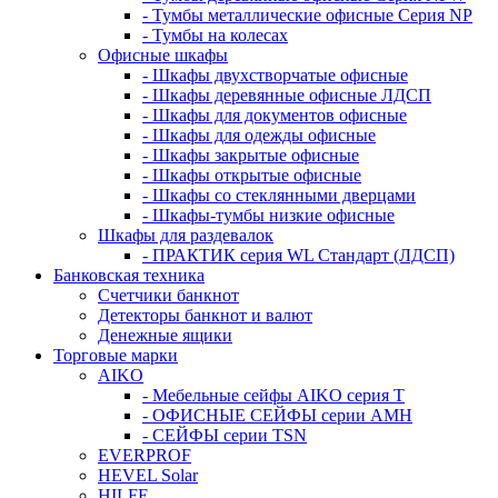
- Тумбы металлические офисные Серия NP
- Тумбы на колесах
Офисные шкафы
- Шкафы двухстворчатые офисные
- Шкафы деревянные офисные ЛДСП
- Шкафы для документов офисные
- Шкафы для одежды офисные
- Шкафы закрытые офисные
- Шкафы открытые офисные
- Шкафы со стеклянными дверцами
- Шкафы-тумбы низкие офисные
Шкафы для раздевалок
- ПРАКТИК серия WL Стандарт (ЛДСП)
Банковская техника
Счетчики банкнот
Детекторы банкнот и валют
Денежные ящики
Торговые марки
AIKO
- Мебельные сейфы AIKO серия Т
- ОФИСНЫЕ СЕЙФЫ серии AMH
- СЕЙФЫ серии TSN
EVERPROF
HEVEL Solar
HILFE