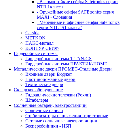
- Взломостойкие сейфы Safetronics серии
NTR I класса
- Оружейные сейфы SAFEtronics серия
MAXI - Словакия
- Мебельные и офисные сейфы Safetronics
серии NTL "S1 класса"
Cassida
METKON
ПАКС-металл
КОНТУР-СЕЙФ
Гардеробные системы
Гардеробные системы TITAN-GS
Гардеробные системы ПРАКТИК-HOME
Металлические двери ПРОМЕТ-Стальные Двери
Входные двери Бюджет
Противопожарные двери
Технические двери
Складское оборудование
Гидравлические тележки (Рохли)
Штабелеры
Солнечные батареи, электростанции
Солнечные панели
Стабилизаторы напряжения тиристорные
Сетевые солнечные электростанции
Бесперебойники - ИБП