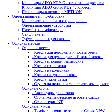
Ключницы AIKO KEY G с стеклянной дверцей
Ключницы AIKO серия KEY "с ключом"
Пенальницы-ключницы METKON
Опечатывание и пломбировка
Металлические печати с гравировкой
Опечатывающие устройства
Пломбы, пломбираторы
Сейф-пакеты
Тубусы, пеналы для ключей
Офисная мебель
Офисные кресла
- Кресла для персонала и посетителей
- Кресла для руководителей кожа/экокожа
- Кресла игровые, геймерские
- Кресла из экокожи
- Кресла на колесиках
- Кресла натуральная кожа
- Кресла ткань-сетка
- Стулья на ножках и металлическом каркасе
Офисные столы
- Аксессуары для столов
- Столы компьютерные игровые Cactus
- Столы серии NT
Офисные тумбы
- Тумбы деревянные офисные Серия NPW