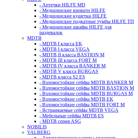
- Аптечки HILFE MD
- Медицинские кровати HILFE
- Медицинские кушетки HILFE
- Медицинские подкатные тумбы HILFE ТП
- Медицинские шкафы HILFE для
раздевалок
MDTB
- MDTB I класса EK
- MDTB I класса VEGA
- MDTB II класса BASTION M
- MDTB III класса FORT M
- MDTB IV класса BANKER M
- MDTB V класса BURGAS
- MDTB класса S2 ES
- Взломостойкие сейфы MDTB BANKER M
- Взломостойкие сейфы MDTB BASTION M
- Взломостойкие сейфы MDTB BURGAS M
- Взломостойкие сейфы MDTB EK
- Взломостойкие сейфы MDTB FORT M
- Встраиваемые сейфы MDTB VEGA
- Мебельные сейфы MDTB ES
- MDTB серия ASG
NOBILIS
VALBERG
- Автоматические камеры хранения