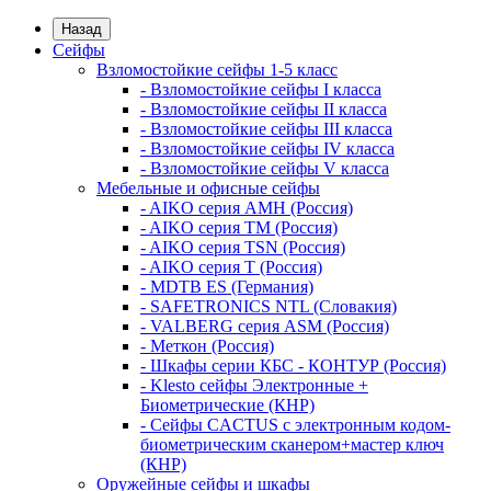
Назад
Сейфы
Взломостойкие сейфы 1-5 класс
- Взломостойкие сейфы I класса
- Взломостойкие сейфы II класса
- Взломостойкие сейфы III класса
- Взломостойкие сейфы IV класса
- Взломостойкие сейфы V класса
Мебельные и офисные сейфы
- AIKO серия AMH (Россия)
- AIKO серия TM (Россия)
- AIKO серия TSN (Россия)
- AIKO серия Т (Россия)
- MDTB ES (Германия)
- SAFETRONICS NTL (Словакия)
- VALBERG серия ASM (Россия)
- Меткон (Россия)
- Шкафы серии КБС - КОНТУР (Россия)
- Klesto сейфы Электронные +
Биометрические (КНР)
- Сейфы CACTUS с электронным кодом-
биометрическим сканером+мастер ключ
(КНР)
Оружейные сейфы и шкафы