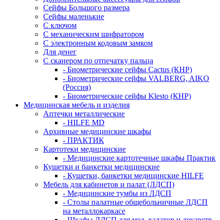
Сейфы Большого размера
Сейфы маленькие
С ключом
С механическим шифратором
С электронным кодовым замком
Для денег
С сканером по отпечатку пальца
- Биометрические сейфы Cactus (КНР)
- Биометрические сейфы VALBERG, AIKO
(Россия)
- Биометрические сейфы Klesto (КНР)
Медицинская мебель и изделия
Аптечки металлические
- HILFE MD
Архивные медицинские шкафы
- ПРАКТИК
Картотеки медицинские
- Медицинские картотечные шкафы Практик
Кушетки и банкетки медицинские
- Кушетки, банкетки медицинские HILFE
Мебель для кабинетов и палат (ЛДСП)
- Медицинские тумбы из ЛДСП
- Столы палатные общебольничные ЛДСП
на металлокаркасе
- Шкафы ЛДСП для мед. халатов и лекарств