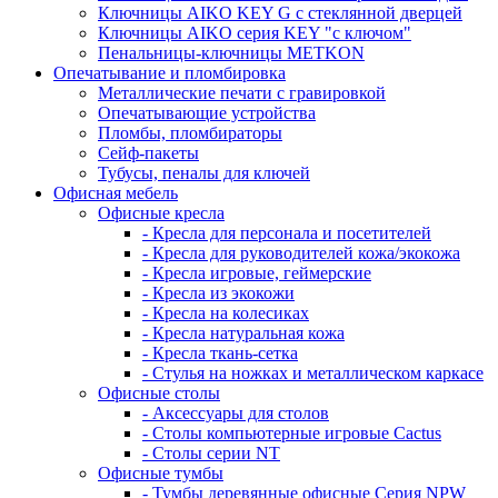
Ключницы AIKO KEY G с стеклянной дверцей
Ключницы AIKO серия KEY "с ключом"
Пенальницы-ключницы METKON
Опечатывание и пломбировка
Металлические печати с гравировкой
Опечатывающие устройства
Пломбы, пломбираторы
Сейф-пакеты
Тубусы, пеналы для ключей
Офисная мебель
Офисные кресла
- Кресла для персонала и посетителей
- Кресла для руководителей кожа/экокожа
- Кресла игровые, геймерские
- Кресла из экокожи
- Кресла на колесиках
- Кресла натуральная кожа
- Кресла ткань-сетка
- Стулья на ножках и металлическом каркасе
Офисные столы
- Аксессуары для столов
- Столы компьютерные игровые Cactus
- Столы серии NT
Офисные тумбы
- Тумбы деревянные офисные Серия NPW