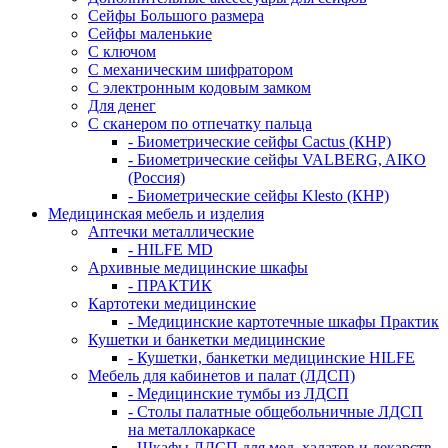
Сейфы Большого размера
Сейфы маленькие
С ключом
С механическим шифратором
С электронным кодовым замком
Для денег
С сканером по отпечатку пальца
- Биометрические сейфы Cactus (КНР)
- Биометрические сейфы VALBERG, AIKO
(Россия)
- Биометрические сейфы Klesto (КНР)
Медицинская мебель и изделия
Аптечки металлические
- HILFE MD
Архивные медицинские шкафы
- ПРАКТИК
Картотеки медицинские
- Медицинские картотечные шкафы Практик
Кушетки и банкетки медицинские
- Кушетки, банкетки медицинские HILFE
Мебель для кабинетов и палат (ЛДСП)
- Медицинские тумбы из ЛДСП
- Столы палатные общебольничные ЛДСП
на металлокаркасе
- Шкафы ЛДСП для мед. халатов и лекарств