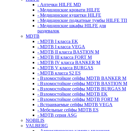
- Аптечки HILFE MD
- Медицинские кровати HILFE
- Медицинские кушетки HILFE
- Медицинские подкатные тумбы HILFE ТП
- Медицинские шкафы HILFE для
раздевалок
MDTB
- MDTB I класса EK
- MDTB I класса VEGA
- MDTB II класса BASTION M
- MDTB III класса FORT M
- MDTB IV класса BANKER M
- MDTB V класса BURGAS
- MDTB класса S2 ES
- Взломостойкие сейфы MDTB BANKER M
- Взломостойкие сейфы MDTB BASTION M
- Взломостойкие сейфы MDTB BURGAS M
- Взломостойкие сейфы MDTB EK
- Взломостойкие сейфы MDTB FORT M
- Встраиваемые сейфы MDTB VEGA
- Мебельные сейфы MDTB ES
- MDTB серия ASG
NOBILIS
VALBERG
- Автоматические камеры хранения