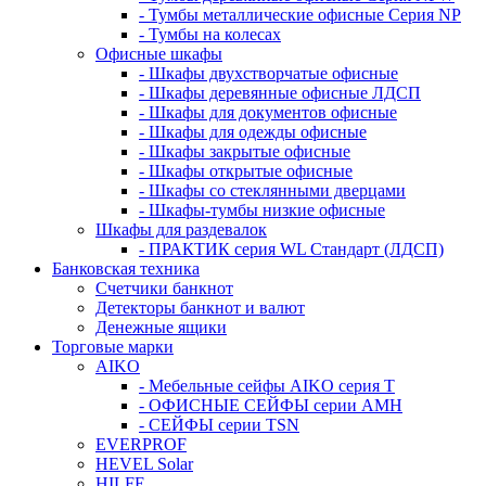
- Тумбы металлические офисные Серия NP
- Тумбы на колесах
Офисные шкафы
- Шкафы двухстворчатые офисные
- Шкафы деревянные офисные ЛДСП
- Шкафы для документов офисные
- Шкафы для одежды офисные
- Шкафы закрытые офисные
- Шкафы открытые офисные
- Шкафы со стеклянными дверцами
- Шкафы-тумбы низкие офисные
Шкафы для раздевалок
- ПРАКТИК серия WL Стандарт (ЛДСП)
Банковская техника
Счетчики банкнот
Детекторы банкнот и валют
Денежные ящики
Торговые марки
AIKO
- Мебельные сейфы AIKO серия Т
- ОФИСНЫЕ СЕЙФЫ серии AMH
- СЕЙФЫ серии TSN
EVERPROF
HEVEL Solar
HILFE