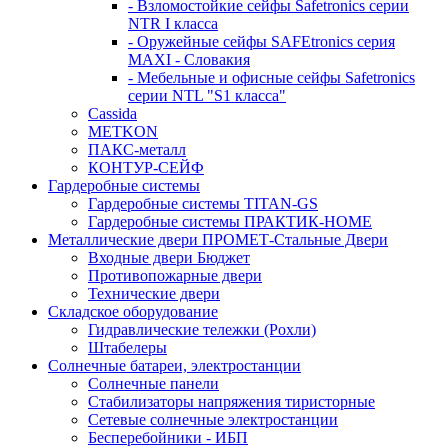
- Взломостойкие сейфы Safetronics серии
NTR I класса
- Оружейные сейфы SAFEtronics серия
MAXI - Словакия
- Мебельные и офисные сейфы Safetronics
серии NTL "S1 класса"
Cassida
METKON
ПАКС-металл
КОНТУР-СЕЙФ
Гардеробные системы
Гардеробные системы TITAN-GS
Гардеробные системы ПРАКТИК-HOME
Металлические двери ПРОМЕТ-Стальные Двери
Входные двери Бюджет
Противопожарные двери
Технические двери
Складское оборудование
Гидравлические тележки (Рохли)
Штабелеры
Солнечные батареи, электростанции
Солнечные панели
Стабилизаторы напряжения тиристорные
Сетевые солнечные электростанции
Бесперебойники - ИБП