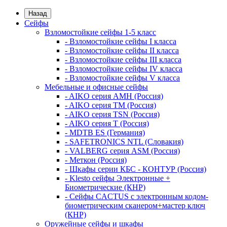
Назад
Сейфы
Взломостойкие сейфы 1-5 класс
- Взломостойкие сейфы I класса
- Взломостойкие сейфы II класса
- Взломостойкие сейфы III класса
- Взломостойкие сейфы IV класса
- Взломостойкие сейфы V класса
Мебельные и офисные сейфы
- AIKO серия AMH (Россия)
- AIKO серия TM (Россия)
- AIKO серия TSN (Россия)
- AIKO серия Т (Россия)
- MDTB ES (Германия)
- SAFETRONICS NTL (Словакия)
- VALBERG серия ASM (Россия)
- Меткон (Россия)
- Шкафы серии КБС - КОНТУР (Россия)
- Klesto сейфы Электронные +
Биометрические (КНР)
- Сейфы CACTUS с электронным кодом-
биометрическим сканером+мастер ключ
(КНР)
Оружейные сейфы и шкафы