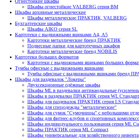
Огнестойкие шкафы
Шкафы огнестойкие VALBERG серия BM
Шкафы архивные металлические
Шкафы металлические ПРАКТИК, VALBERG
Бухгалтерские шкафы
Шкафы AIKO серия SL
Картотеки с выдвижными ящиками А4, А5
Картотеки металлические бренд ПРАКТИК
Подвесные папки для картотечных шкафов
Картотеки металлические бренд NOBILIS
Картотеки больших форматов
Картотеки с выдвижными ящиками больших форм
Тумбы офисные с выдвижными ящиками
Тумбы офисные с выдвижными ящиками бренд П
Шкафы для раздевалок "Локеры"
Двухсекционные одёжные шкафы
Шкафы ML в раздевалки антивандальные (усиленн
Шкафы в раздевалки ПРАКТИК серия WL Стандар
Шкафы для раздевалок ПРАКТИК серия LS Станда
Шкафы для спецодежды "металлические"
Шкафы для сумок "Сумочницы" с небольшими отд
Шкафы для фитнес-клубов и спортивных комплекс
Шкафы индивидуального пользования серия ML 
Шкафы ПРАКТИК серия ML Compact
Шкафы универсальные для хозяйственного инвентар