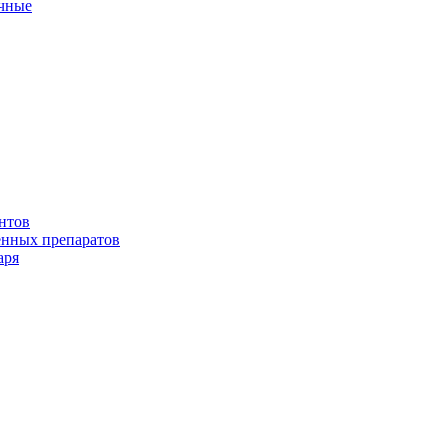
ичные
нтов
енных препаратов
аря