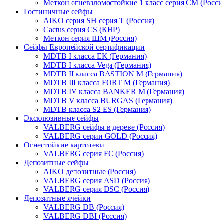
Меткон огневзломостойкие 1 класс серия СМ (Росси
Гостиничные сейфы
AIKO серия SH серия Т (Россия)
Cactus серия CS (КНР)
Меткон серия ШМ (Россия)
Сейфы Европейской сертификации
MDTB I класса EK (Германия)
MDTB I класса Vega (Германия)
MDTB II класса BASTION M (Германия)
MDTB III класса FORT M (Германия)
MDTB IV класса BANKER M (Германия)
MDTB V класса BURGAS (Германия)
MDTB класса S2 ES (Германия)
Эксклюзивные сейфы
VALBERG сейфы в дереве (Россия)
VALBERG серии GOLD (Россия)
Огнестойкие картотеки
VALBERG серия FC (Россия)
Депозитные сейфы
AIKO депозитные (Россия)
VALBERG серия ASD (Россия)
VALBERG серия DSC (Россия)
Депозитные ячейки
VALBERG DB (Россия)
VALBERG DBI (Россия)