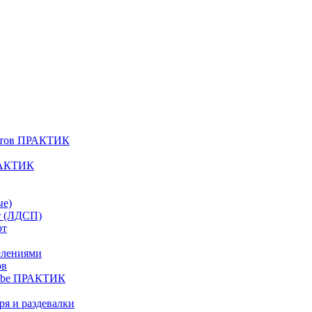
атов ПРАКТИК
РАКТИК
ые)
т (ЛДСП)
рт
елениями
ов
Cube ПРАКТИК
я и раздевалки