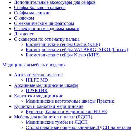
Дополнительные аксессуары для сейфов
Сейфы Большого размера
Сейфы маленькие
С ключом
С механическим шифратором
С электронным кодовым замком
Для денег
С сканером по отпечатку пальца
Биометрические сейфы Cactus (КНР)
Биометрические сейфы VALBERG, AIKO (Россия)
Биометрические сейфы Klesto (КНР)
Медицинская мебель и изделия
Аптечки металлические
HILFE MD
Архивные медицинские шкафы
ПРАКТИК
Картотеки медицинские
Медицинские картотечные шкафы Практик
Кушетки и банкетки медицинские
Кушетки, банкетки медицинские HILFE
Мебель для кабинетов и палат (ЛДСП)
Медицинские тумбы из ЛДСП
Столы палатные общебольничные ЛДСП на металл