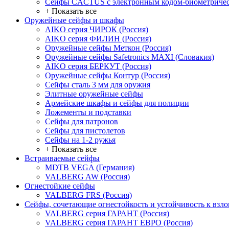
Сейфы CACTUS с электронным кодом-биометричес
+ Показать все
Оружейные сейфы и шкафы
AIKO серия ЧИРОК (Россия)
AIKO серия ФИЛИН (Россия)
Оружейные сейфы Меткон (Россия)
Оружейные сейфы Safetronics MAXI (Словакия)
AIKO серия БЕРКУТ (Россия)
Оружейные сейфы Контур (Россия)
Сейфы сталь 3 мм для оружия
Элитные оружейные сейфы
Армейские шкафы и сейфы для полиции
Ложементы и подставки
Сейфы для патронов
Сейфы для пистолетов
Сейфы на 1-2 ружья
+ Показать все
Встраиваемые сейфы
MDTB VEGA (Германия)
VALBERG AW (Россия)
Огнестойкие сейфы
VALBERG FRS (Россия)
Сейфы, сочетающие огнестойкость и устойчивость к взл
VALBERG серия ГАРАНТ (Россия)
VALBERG серия ГАРАНТ ЕВРО (Россия)