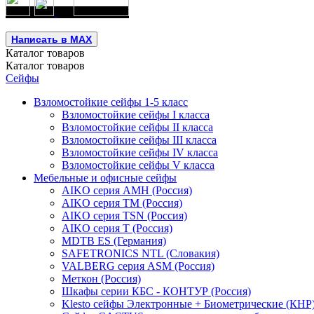
Написать в MAX
Каталог
товаров
Каталог
товаров
Сейфы
Взломостойкие сейфы 1-5 класс
Взломостойкие сейфы I класса
Взломостойкие сейфы II класса
Взломостойкие сейфы III класса
Взломостойкие сейфы IV класса
Взломостойкие сейфы V класса
Мебельные и офисные сейфы
AIKO серия AMH (Россия)
AIKO серия TM (Россия)
AIKO серия TSN (Россия)
AIKO серия Т (Россия)
MDTB ES (Германия)
SAFETRONICS NTL (Словакия)
VALBERG серия ASM (Россия)
Меткон (Россия)
Шкафы серии КБС - КОНТУР (Россия)
Klesto сейфы Электронные + Биометрические (КНР