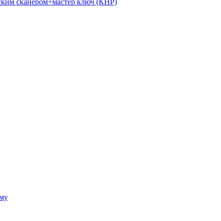
ким сканером+мастер ключ (КНР)
ому