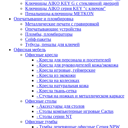
Ключницы AIKO KEY G с стеклянной дверцей
Ключницы AIKO серия KEY "с ключом"
Пенальницы-ключницы METKON
Опечатывание и пломбировка
Металлические печати с гравировкой
Опечатывающие устройства
Пломбы, пломбираторы
Сейф-пакеты
Тубусы, пеналы для ключей
Офисная мебель
Офисные кресла
- Кресла для персонала и посетителей
- Кресла для руководителей кожа/экокожа
- Кресла игровые, геймерские
- Кресла из экокожи
- Кресла на колесиках
- Кресла натуральная кожа
- Кресла ткань-сетка
- Стулья на ножках и металлическом каркасе
Офисные столы
- Аксессуары для столов
- Столы компьютерные игровые Cactus
- Столы серии NT
Офисные тумбы
- Тумбы деревянные офисные Серия NPW