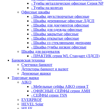
- Тумбы металлические офисные Серия NP
- Тумбы на колесах
Офисные шкафы
- Шкафы двухстворчатые офисные
- Шкафы деревянные офисные ЛДСП
- Шкафы для документов офисные
- Шкафы для одежды офисные
- Шкафы закрытые офисные
- Шкафы открытые офисные
- Шкафы со стеклянными дверцами
- Шкафы-тумбы низкие офисные
Шкафы для раздевалок
- ПРАКТИК серия WL Стандарт (ЛДСП)
Банковская техника
Счетчики банкнот
Детекторы банкнот и валют
Денежные ящики
Торговые марки
AIKO
- Мебельные сейфы AIKO серия Т
- ОФИСНЫЕ СЕЙФЫ серии AMH
- СЕЙФЫ серии TSN
EVERPROF
HEVEL Solar
HILFE