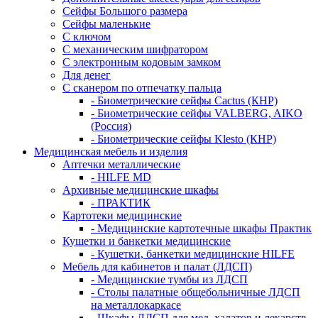
Сейфы Большого размера
Сейфы маленькие
С ключом
С механическим шифратором
С электронным кодовым замком
Для денег
С сканером по отпечатку пальца
- Биометрические сейфы Cactus (КНР)
- Биометрические сейфы VALBERG, AIKO
(Россия)
- Биометрические сейфы Klesto (КНР)
Медицинская мебель и изделия
Аптечки металлические
- HILFE MD
Архивные медицинские шкафы
- ПРАКТИК
Картотеки медицинские
- Медицинские картотечные шкафы Практик
Кушетки и банкетки медицинские
- Кушетки, банкетки медицинские HILFE
Мебель для кабинетов и палат (ЛДСП)
- Медицинские тумбы из ЛДСП
- Столы палатные общебольничные ЛДСП
на металлокаркасе
- Шкафы ЛДСП для мед. халатов и лекарств