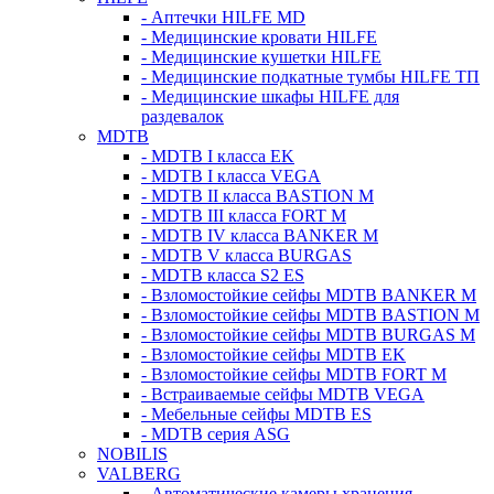
- Аптечки HILFE MD
- Медицинские кровати HILFE
- Медицинские кушетки HILFE
- Медицинские подкатные тумбы HILFE ТП
- Медицинские шкафы HILFE для
раздевалок
MDTB
- MDTB I класса EK
- MDTB I класса VEGA
- MDTB II класса BASTION M
- MDTB III класса FORT M
- MDTB IV класса BANKER M
- MDTB V класса BURGAS
- MDTB класса S2 ES
- Взломостойкие сейфы MDTB BANKER M
- Взломостойкие сейфы MDTB BASTION M
- Взломостойкие сейфы MDTB BURGAS M
- Взломостойкие сейфы MDTB EK
- Взломостойкие сейфы MDTB FORT M
- Встраиваемые сейфы MDTB VEGA
- Мебельные сейфы MDTB ES
- MDTB серия ASG
NOBILIS
VALBERG
- Автоматические камеры хранения