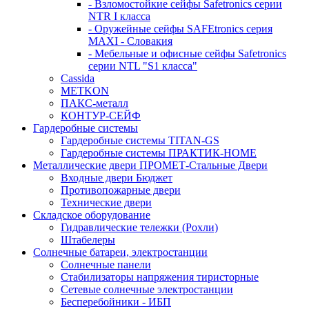
- Взломостойкие сейфы Safetronics серии
NTR I класса
- Оружейные сейфы SAFEtronics серия
MAXI - Словакия
- Мебельные и офисные сейфы Safetronics
серии NTL "S1 класса"
Cassida
METKON
ПАКС-металл
КОНТУР-СЕЙФ
Гардеробные системы
Гардеробные системы TITAN-GS
Гардеробные системы ПРАКТИК-HOME
Металлические двери ПРОМЕТ-Стальные Двери
Входные двери Бюджет
Противопожарные двери
Технические двери
Складское оборудование
Гидравлические тележки (Рохли)
Штабелеры
Солнечные батареи, электростанции
Солнечные панели
Стабилизаторы напряжения тиристорные
Сетевые солнечные электростанции
Бесперебойники - ИБП