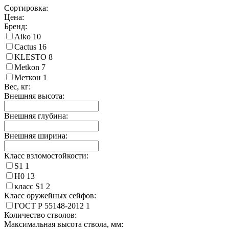
Сортировка:
Цена:
Бренд:
Aiko
10
Cactus
16
KLESTO
8
Metkon
7
Меткон
1
Вес, кг:
Внешняя высота:
Внешняя глубина:
Внешняя ширина:
Класс взломостойкости:
S1
1
Н0
13
класс S1
2
Класс оружейных сейфов:
ГОСТ Р 55148-2012
1
Количество стволов:
Максимальная высота ствола, мм: