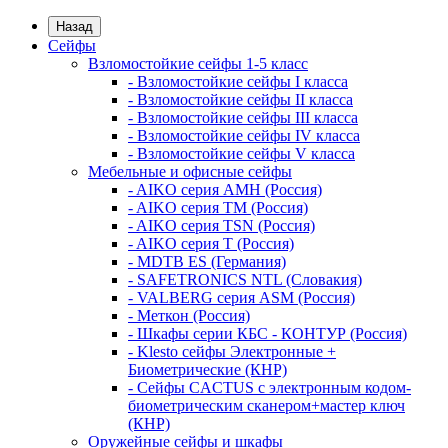
Назад
Сейфы
Взломостойкие сейфы 1-5 класс
- Взломостойкие сейфы I класса
- Взломостойкие сейфы II класса
- Взломостойкие сейфы III класса
- Взломостойкие сейфы IV класса
- Взломостойкие сейфы V класса
Мебельные и офисные сейфы
- AIKO серия AMH (Россия)
- AIKO серия TM (Россия)
- AIKO серия TSN (Россия)
- AIKO серия Т (Россия)
- MDTB ES (Германия)
- SAFETRONICS NTL (Словакия)
- VALBERG серия ASM (Россия)
- Меткон (Россия)
- Шкафы серии КБС - КОНТУР (Россия)
- Klesto сейфы Электронные +
Биометрические (КНР)
- Сейфы CACTUS с электронным кодом-
биометрическим сканером+мастер ключ
(КНР)
Оружейные сейфы и шкафы