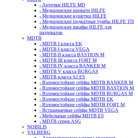
- Аптечки HILFE MD
- Медицинские кровати HILFE
- Медицинские кушетки HILFE
- Медицинские подкатные тумбы HILFE ТП
- Медицинские шкафы HILFE для
раздевалок
MDTB
- MDTB I класса EK
- MDTB I класса VEGA
- MDTB II класса BASTION M
- MDTB III класса FORT M
- MDTB IV класса BANKER M
- MDTB V класса BURGAS
- MDTB класса S2 ES
- Взломостойкие сейфы MDTB BANKER M
- Взломостойкие сейфы MDTB BASTION M
- Взломостойкие сейфы MDTB BURGAS M
- Взломостойкие сейфы MDTB EK
- Взломостойкие сейфы MDTB FORT M
- Встраиваемые сейфы MDTB VEGA
- Мебельные сейфы MDTB ES
- MDTB серия ASG
NOBILIS
VALBERG
- Автоматические камеры хранения