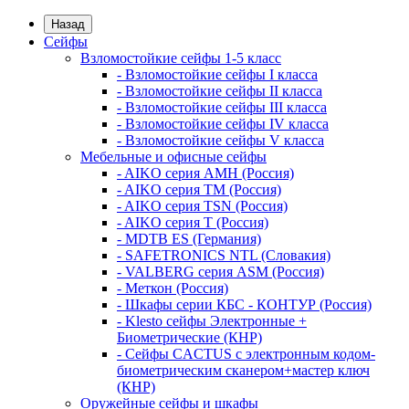
Назад
Сейфы
Взломостойкие сейфы 1-5 класс
- Взломостойкие сейфы I класса
- Взломостойкие сейфы II класса
- Взломостойкие сейфы III класса
- Взломостойкие сейфы IV класса
- Взломостойкие сейфы V класса
Мебельные и офисные сейфы
- AIKO серия AMH (Россия)
- AIKO серия TM (Россия)
- AIKO серия TSN (Россия)
- AIKO серия Т (Россия)
- MDTB ES (Германия)
- SAFETRONICS NTL (Словакия)
- VALBERG серия ASM (Россия)
- Меткон (Россия)
- Шкафы серии КБС - КОНТУР (Россия)
- Klesto сейфы Электронные +
Биометрические (КНР)
- Сейфы CACTUS с электронным кодом-
биометрическим сканером+мастер ключ
(КНР)
Оружейные сейфы и шкафы