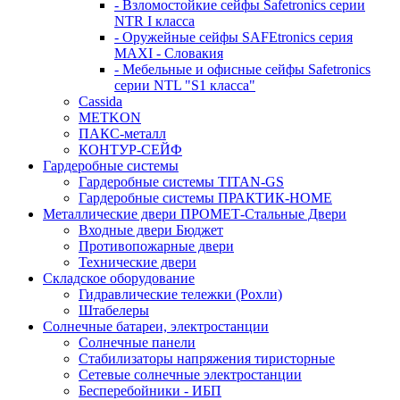
- Взломостойкие сейфы Safetronics серии
NTR I класса
- Оружейные сейфы SAFEtronics серия
MAXI - Словакия
- Мебельные и офисные сейфы Safetronics
серии NTL "S1 класса"
Cassida
METKON
ПАКС-металл
КОНТУР-СЕЙФ
Гардеробные системы
Гардеробные системы TITAN-GS
Гардеробные системы ПРАКТИК-HOME
Металлические двери ПРОМЕТ-Стальные Двери
Входные двери Бюджет
Противопожарные двери
Технические двери
Складское оборудование
Гидравлические тележки (Рохли)
Штабелеры
Солнечные батареи, электростанции
Солнечные панели
Стабилизаторы напряжения тиристорные
Сетевые солнечные электростанции
Бесперебойники - ИБП