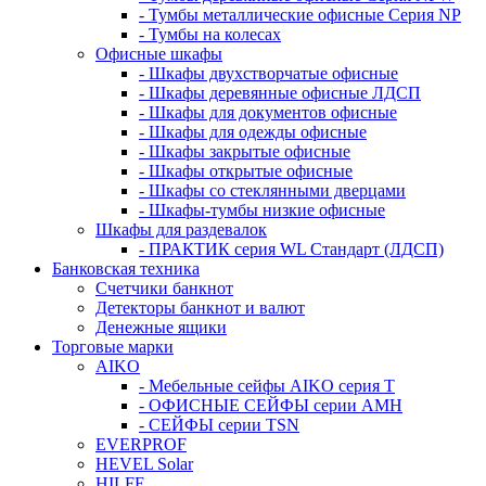
- Тумбы металлические офисные Серия NP
- Тумбы на колесах
Офисные шкафы
- Шкафы двухстворчатые офисные
- Шкафы деревянные офисные ЛДСП
- Шкафы для документов офисные
- Шкафы для одежды офисные
- Шкафы закрытые офисные
- Шкафы открытые офисные
- Шкафы со стеклянными дверцами
- Шкафы-тумбы низкие офисные
Шкафы для раздевалок
- ПРАКТИК серия WL Стандарт (ЛДСП)
Банковская техника
Счетчики банкнот
Детекторы банкнот и валют
Денежные ящики
Торговые марки
AIKO
- Мебельные сейфы AIKO серия Т
- ОФИСНЫЕ СЕЙФЫ серии AMH
- СЕЙФЫ серии TSN
EVERPROF
HEVEL Solar
HILFE