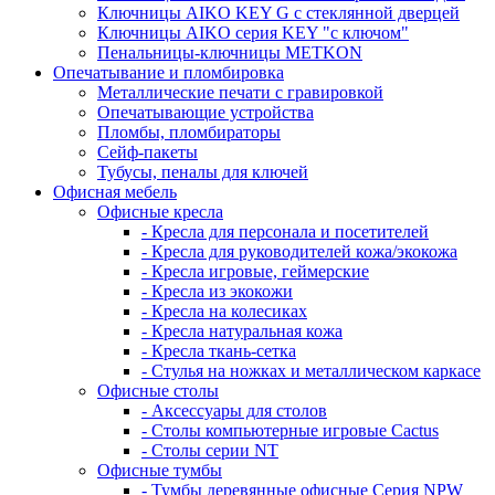
Ключницы AIKO KEY G с стеклянной дверцей
Ключницы AIKO серия KEY "с ключом"
Пенальницы-ключницы METKON
Опечатывание и пломбировка
Металлические печати с гравировкой
Опечатывающие устройства
Пломбы, пломбираторы
Сейф-пакеты
Тубусы, пеналы для ключей
Офисная мебель
Офисные кресла
- Кресла для персонала и посетителей
- Кресла для руководителей кожа/экокожа
- Кресла игровые, геймерские
- Кресла из экокожи
- Кресла на колесиках
- Кресла натуральная кожа
- Кресла ткань-сетка
- Стулья на ножках и металлическом каркасе
Офисные столы
- Аксессуары для столов
- Столы компьютерные игровые Cactus
- Столы серии NT
Офисные тумбы
- Тумбы деревянные офисные Серия NPW