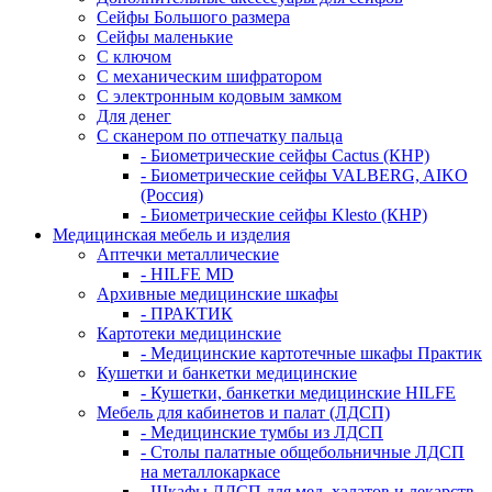
Сейфы Большого размера
Сейфы маленькие
С ключом
С механическим шифратором
С электронным кодовым замком
Для денег
С сканером по отпечатку пальца
- Биометрические сейфы Cactus (КНР)
- Биометрические сейфы VALBERG, AIKO
(Россия)
- Биометрические сейфы Klesto (КНР)
Медицинская мебель и изделия
Аптечки металлические
- HILFE MD
Архивные медицинские шкафы
- ПРАКТИК
Картотеки медицинские
- Медицинские картотечные шкафы Практик
Кушетки и банкетки медицинские
- Кушетки, банкетки медицинские HILFE
Мебель для кабинетов и палат (ЛДСП)
- Медицинские тумбы из ЛДСП
- Столы палатные общебольничные ЛДСП
на металлокаркасе
- Шкафы ЛДСП для мед. халатов и лекарств