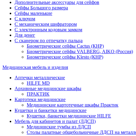
Дополнительные аксессуары для сейфов
Сейфы Большого размера
Сейфы маленькие
С ключом
С механическим шифратором
С электронным кодовым замком
Для денег
С сканером по отпечатку пальца
Биометрические сейфы Cactus (КНР)
Биометрические сейфы VALBERG, AIKO (Россия)
Биометрические сейфы Klesto (КНР)
Медицинская мебель и изделия
Аптечки металлические
HILFE MD
Архивные медицинские шкафы
ПРАКТИК
Картотеки медицинские
Медицинские картотечные шкафы Практик
Кушетки и банкетки медицинские
Кушетки, банкетки медицинские HILFE
Мебель для кабинетов и палат (ЛДСП)
Медицинские тумбы из ЛДСП
Столы палатные общебольничные ЛДСП на металл