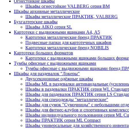
Огнестойкие шкафы
Шкафы огнестойкие VALBERG серия BM
Шкафы архивные металлические
Шкафы металлические ПРАКТИК, VALBERG
Бухгалтерские шкафы
Шкафы AIKO серия SL
Картотеки с выдвижными ящиками А4, А5
Картотеки металлические бренд ПРАКТИК
Подвесные папки для картотечных шкафов
Картотеки металлические бренд NOBILIS
Картотеки больших форматов
Картотеки с выдвижными ящиками больших форм
Тумбы офисные с выдвижными ящиками
Тумбы офисные с выдвижными ящиками бренд П
Шкафы для раздевалок "Локеры"
Двухсекционные одёжные шкафы
Шкафы ML в раздевалки антивандальные (усиленн
Шкафы в раздевалки ПРАКТИК серия WL Стандар
Шкафы для раздевалок ПРАКТИК серия LS Станда
Шкафы для спецодежды "металлические"
Шкафы для сумок "Сумочницы" с небольшими отд
Шкафы для фитнес-клубов и спортивных комплекс
Шкафы индивидуального пользования серия ML 
Шкафы ПРАКТИК серия ML Compact
Шкафы универсальные для хозяйственного инвентар