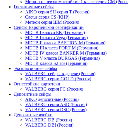
Меткон огневзломостойкие 1 класс серия СМ (Росси
Гостиничные сейфы
AIKO серия SH серия Т (Россия)
Cactus серия CS (КНР)
Меткон серия ШМ (Россия)
Сейфы Европейской сертификации
MDTB I класса EK (Германия)
MDTB I класса Vega (Германия)
MDTB II класса BASTION M (Германия)
MDTB III класса FORT M (Германия)
MDTB IV класса BANKER M (Германия)
MDTB V класса BURGAS (Германия)
MDTB класса S2 ES (Германия)
Эксклюзивные сейфы
VALBERG сейфы в дереве (Россия)
VALBERG серии GOLD (Россия)
Огнестойкие картотеки
VALBERG серия FC (Россия)
Депозитные сейфы
AIKO депозитные (Россия)
VALBERG серия ASD (Россия)
VALBERG серия DSC (Россия)
Депозитные ячейки
VALBERG DB (Россия)
VALBERG DBI (Россия)