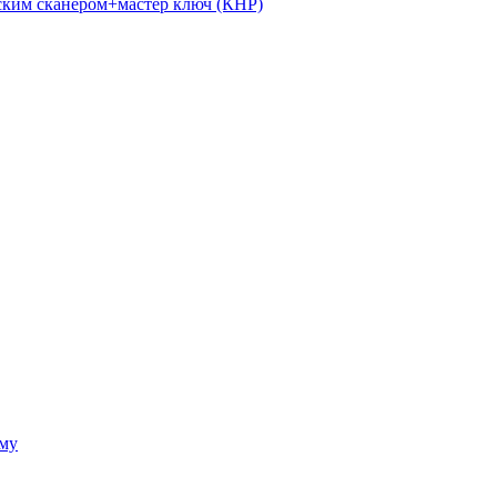
ким сканером+мастер ключ (КНР)
ому