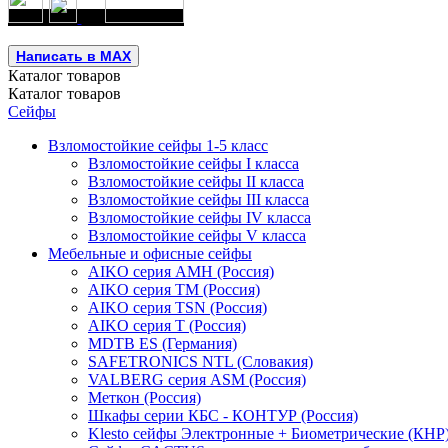
Написать в MAX
Каталог
товаров
Каталог
товаров
Сейфы
Взломостойкие сейфы 1-5 класс
Взломостойкие сейфы I класса
Взломостойкие сейфы II класса
Взломостойкие сейфы III класса
Взломостойкие сейфы IV класса
Взломостойкие сейфы V класса
Мебельные и офисные сейфы
AIKO серия AMH (Россия)
AIKO серия TM (Россия)
AIKO серия TSN (Россия)
AIKO серия Т (Россия)
MDTB ES (Германия)
SAFETRONICS NTL (Словакия)
VALBERG серия ASM (Россия)
Меткон (Россия)
Шкафы серии КБС - КОНТУР (Россия)
Klesto сейфы Электронные + Биометрические (КНР