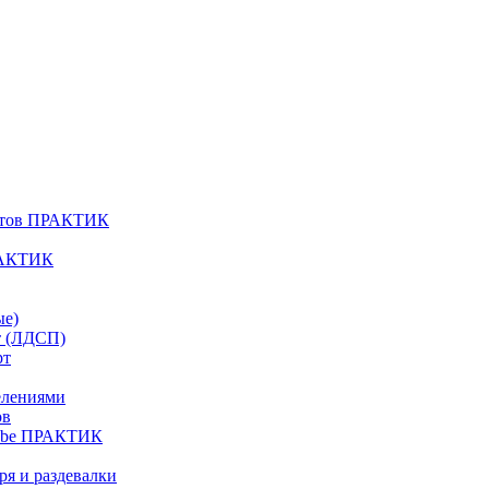
атов ПРАКТИК
РАКТИК
ые)
т (ЛДСП)
рт
елениями
ов
Cube ПРАКТИК
я и раздевалки