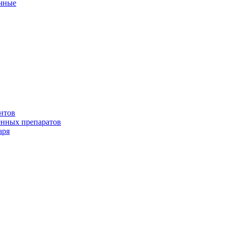
ичные
нтов
енных препаратов
аря