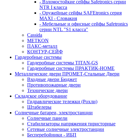
- Взломостойкие сейфы Safetronics серии
NTR I класса
- Оружейные сейфы SAFEtronics серия
MAXI - Словакия
- Мебельные и офисные сейфы Safetronics
серии NTL "S1 класса"
Cassida
METKON
ПАКС-металл
КОНТУР-СЕЙФ
Гардеробные системы
Гардеробные системы TITAN-GS
Гардеробные системы ПРАКТИК-HOME
Металлические двери ПРОМЕТ-Стальные Двери
Входные двери Бюджет
Противопожарные двери
Технические двери
Складское оборудование
Гидравлические тележки (Рохли)
Штабелеры
Солнечные батареи, электростанции
Солнечные панели
Стабилизаторы напряжения тиристорные
Сетевые солнечные электростанции
Бесперебойники - ИБП