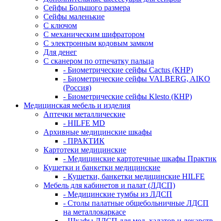
Сейфы Большого размера
Сейфы маленькие
С ключом
С механическим шифратором
С электронным кодовым замком
Для денег
С сканером по отпечатку пальца
- Биометрические сейфы Cactus (КНР)
- Биометрические сейфы VALBERG, AIKO
(Россия)
- Биометрические сейфы Klesto (КНР)
Медицинская мебель и изделия
Аптечки металлические
- HILFE MD
Архивные медицинские шкафы
- ПРАКТИК
Картотеки медицинские
- Медицинские картотечные шкафы Практик
Кушетки и банкетки медицинские
- Кушетки, банкетки медицинские HILFE
Мебель для кабинетов и палат (ЛДСП)
- Медицинские тумбы из ЛДСП
- Столы палатные общебольничные ЛДСП
на металлокаркасе
- Шкафы ЛДСП для мед. халатов и лекарств