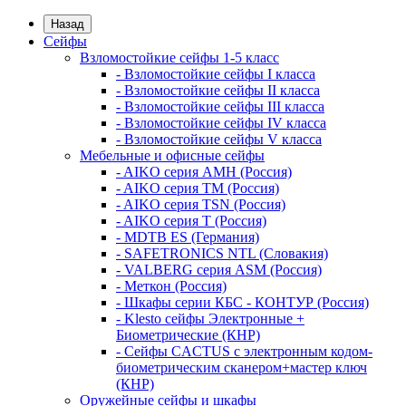
Назад
Сейфы
Взломостойкие сейфы 1-5 класс
- Взломостойкие сейфы I класса
- Взломостойкие сейфы II класса
- Взломостойкие сейфы III класса
- Взломостойкие сейфы IV класса
- Взломостойкие сейфы V класса
Мебельные и офисные сейфы
- AIKO серия AMH (Россия)
- AIKO серия TM (Россия)
- AIKO серия TSN (Россия)
- AIKO серия Т (Россия)
- MDTB ES (Германия)
- SAFETRONICS NTL (Словакия)
- VALBERG серия ASM (Россия)
- Меткон (Россия)
- Шкафы серии КБС - КОНТУР (Россия)
- Klesto сейфы Электронные +
Биометрические (КНР)
- Сейфы CACTUS с электронным кодом-
биометрическим сканером+мастер ключ
(КНР)
Оружейные сейфы и шкафы