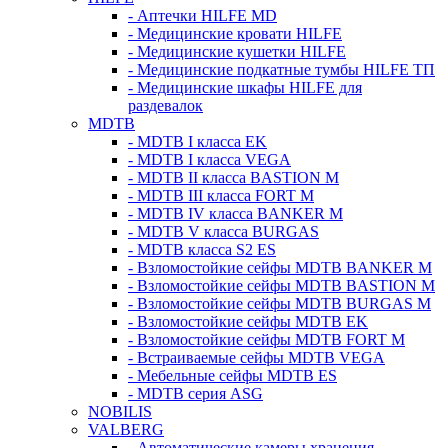
- Аптечки HILFE MD
- Медицинские кровати HILFE
- Медицинские кушетки HILFE
- Медицинские подкатные тумбы HILFE ТП
- Медицинские шкафы HILFE для
раздевалок
MDTB
- MDTB I класса EK
- MDTB I класса VEGA
- MDTB II класса BASTION M
- MDTB III класса FORT M
- MDTB IV класса BANKER M
- MDTB V класса BURGAS
- MDTB класса S2 ES
- Взломостойкие сейфы MDTB BANKER M
- Взломостойкие сейфы MDTB BASTION M
- Взломостойкие сейфы MDTB BURGAS M
- Взломостойкие сейфы MDTB EK
- Взломостойкие сейфы MDTB FORT M
- Встраиваемые сейфы MDTB VEGA
- Мебельные сейфы MDTB ES
- MDTB серия ASG
NOBILIS
VALBERG
- Автоматические камеры хранения