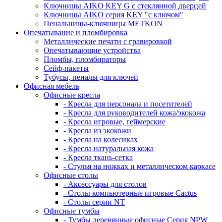
Ключницы AIKO KEY G с стеклянной дверцей
Ключницы AIKO серия KEY "с ключом"
Пенальницы-ключницы METKON
Опечатывание и пломбировка
Металлические печати с гравировкой
Опечатывающие устройства
Пломбы, пломбираторы
Сейф-пакеты
Тубусы, пеналы для ключей
Офисная мебель
Офисные кресла
- Кресла для персонала и посетителей
- Кресла для руководителей кожа/экокожа
- Кресла игровые, геймерские
- Кресла из экокожи
- Кресла на колесиках
- Кресла натуральная кожа
- Кресла ткань-сетка
- Стулья на ножках и металлическом каркасе
Офисные столы
- Аксессуары для столов
- Столы компьютерные игровые Cactus
- Столы серии NT
Офисные тумбы
- Тумбы деревянные офисные Серия NPW