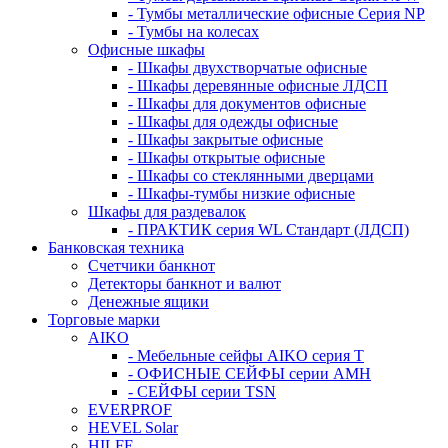
- Тумбы металлические офисные Серия NP
- Тумбы на колесах
Офисные шкафы
- Шкафы двухстворчатые офисные
- Шкафы деревянные офисные ЛДСП
- Шкафы для документов офисные
- Шкафы для одежды офисные
- Шкафы закрытые офисные
- Шкафы открытые офисные
- Шкафы со стеклянными дверцами
- Шкафы-тумбы низкие офисные
Шкафы для раздевалок
- ПРАКТИК серия WL Стандарт (ЛДСП)
Банковская техника
Счетчики банкнот
Детекторы банкнот и валют
Денежные ящики
Торговые марки
AIKO
- Мебельные сейфы AIKO серия Т
- ОФИСНЫЕ СЕЙФЫ серии AMH
- СЕЙФЫ серии TSN
EVERPROF
HEVEL Solar
HILFE