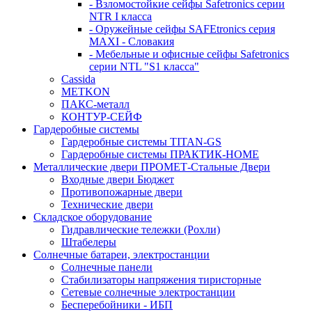
- Взломостойкие сейфы Safetronics серии
NTR I класса
- Оружейные сейфы SAFEtronics серия
MAXI - Словакия
- Мебельные и офисные сейфы Safetronics
серии NTL "S1 класса"
Cassida
METKON
ПАКС-металл
КОНТУР-СЕЙФ
Гардеробные системы
Гардеробные системы TITAN-GS
Гардеробные системы ПРАКТИК-HOME
Металлические двери ПРОМЕТ-Стальные Двери
Входные двери Бюджет
Противопожарные двери
Технические двери
Складское оборудование
Гидравлические тележки (Рохли)
Штабелеры
Солнечные батареи, электростанции
Солнечные панели
Стабилизаторы напряжения тиристорные
Сетевые солнечные электростанции
Бесперебойники - ИБП