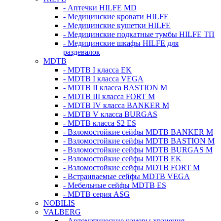
- Аптечки HILFE MD
- Медицинские кровати HILFE
- Медицинские кушетки HILFE
- Медицинские подкатные тумбы HILFE ТП
- Медицинские шкафы HILFE для
раздевалок
MDTB
- MDTB I класса EK
- MDTB I класса VEGA
- MDTB II класса BASTION M
- MDTB III класса FORT M
- MDTB IV класса BANKER M
- MDTB V класса BURGAS
- MDTB класса S2 ES
- Взломостойкие сейфы MDTB BANKER M
- Взломостойкие сейфы MDTB BASTION M
- Взломостойкие сейфы MDTB BURGAS M
- Взломостойкие сейфы MDTB EK
- Взломостойкие сейфы MDTB FORT M
- Встраиваемые сейфы MDTB VEGA
- Мебельные сейфы MDTB ES
- MDTB серия ASG
NOBILIS
VALBERG
- Автоматические камеры хранения