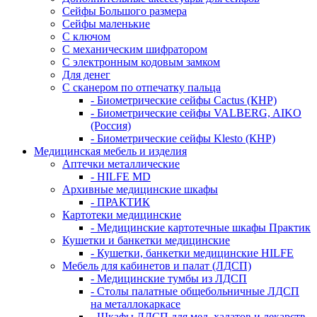
Сейфы Большого размера
Сейфы маленькие
С ключом
С механическим шифратором
С электронным кодовым замком
Для денег
С сканером по отпечатку пальца
- Биометрические сейфы Cactus (КНР)
- Биометрические сейфы VALBERG, AIKO
(Россия)
- Биометрические сейфы Klesto (КНР)
Медицинская мебель и изделия
Аптечки металлические
- HILFE MD
Архивные медицинские шкафы
- ПРАКТИК
Картотеки медицинские
- Медицинские картотечные шкафы Практик
Кушетки и банкетки медицинские
- Кушетки, банкетки медицинские HILFE
Мебель для кабинетов и палат (ЛДСП)
- Медицинские тумбы из ЛДСП
- Столы палатные общебольничные ЛДСП
на металлокаркасе
- Шкафы ЛДСП для мед. халатов и лекарств