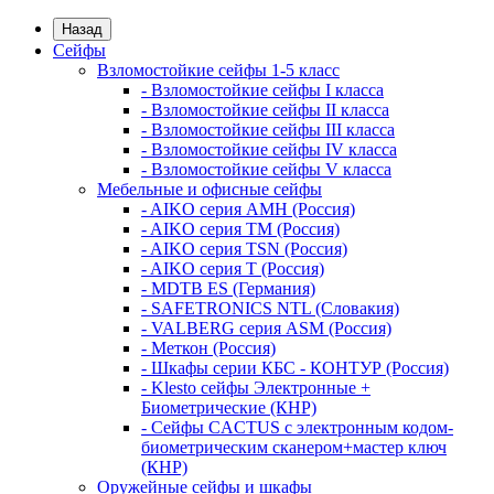
Назад
Сейфы
Взломостойкие сейфы 1-5 класс
- Взломостойкие сейфы I класса
- Взломостойкие сейфы II класса
- Взломостойкие сейфы III класса
- Взломостойкие сейфы IV класса
- Взломостойкие сейфы V класса
Мебельные и офисные сейфы
- AIKO серия AMH (Россия)
- AIKO серия TM (Россия)
- AIKO серия TSN (Россия)
- AIKO серия Т (Россия)
- MDTB ES (Германия)
- SAFETRONICS NTL (Словакия)
- VALBERG серия ASM (Россия)
- Меткон (Россия)
- Шкафы серии КБС - КОНТУР (Россия)
- Klesto сейфы Электронные +
Биометрические (КНР)
- Сейфы CACTUS с электронным кодом-
биометрическим сканером+мастер ключ
(КНР)
Оружейные сейфы и шкафы