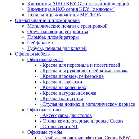
Ключницы AIKO KEY G с стеклянной дверцей
Ключницы AIKO серия KEY "с ключом"
Пенальницы-ключницы METKON
Опечатывание и пломбировка
Металлические печати с гравировкой
Опечатывающие устройства
Пломбы, пломбираторы
Сейф-пакеты
Тубусы, пеналы для ключей
Офисная мебель
Офисные кресла
- Кресла для персонала и посетителей
- Кресла для руководителей кожа/экокожа
- Кресла игровые, геймерские
- Кресла из экокожи
- Кресла на колесиках
- Кресла натуральная кожа
- Кресла ткань-сетка
- Стулья на ножках и металлическом каркасе
Офисные столы
- Аксессуары для столов
- Столы компьютерные игровые Cactus
- Столы серии NT
Офисные тумбы
- Тумбы деревянные офисные Серия NPW