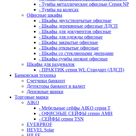
- Тумбы металлические офисные Серия NP
- Тумбы на колесах
Офисные шкафы
- Шкафы двухстворчатые офисные
- Шкафы деревянные офисные ЛДСП
- Шкафы для документов офисные
- Шкафы для одежды офисные
- Шкафы закрытые офисные
- Шкафы открытые офисные
- Шкафы со стеклянными дверцами
- Шкафы-тумбы низкие офисные
Шкафы для раздевалок
- ПРАКТИК серия WL Стандарт (ЛДСП)
Банковская техника
Счетчики банкнот
Детекторы банкнот и валют
Денежные ящики
Торговые марки
AIKO
- Мебельные сейфы AIKO серия Т
- ОФИСНЫЕ СЕЙФЫ серии AMH
- СЕЙФЫ серии TSN
EVERPROF
HEVEL Solar
HILFE