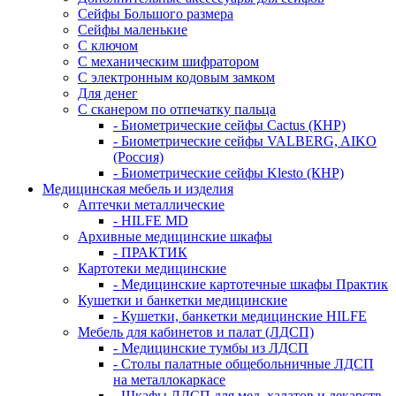
Сейфы Большого размера
Сейфы маленькие
С ключом
С механическим шифратором
С электронным кодовым замком
Для денег
С сканером по отпечатку пальца
- Биометрические сейфы Cactus (КНР)
- Биометрические сейфы VALBERG, AIKO
(Россия)
- Биометрические сейфы Klesto (КНР)
Медицинская мебель и изделия
Аптечки металлические
- HILFE MD
Архивные медицинские шкафы
- ПРАКТИК
Картотеки медицинские
- Медицинские картотечные шкафы Практик
Кушетки и банкетки медицинские
- Кушетки, банкетки медицинские HILFE
Мебель для кабинетов и палат (ЛДСП)
- Медицинские тумбы из ЛДСП
- Столы палатные общебольничные ЛДСП
на металлокаркасе
- Шкафы ЛДСП для мед. халатов и лекарств