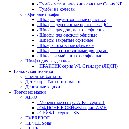
- Тумбы металлические офисные Серия NP
- Тумбы на колесах
Офисные шкафы
- Шкафы двухстворчатые офисные
- Шкафы деревянные офисные ЛДСП
- Шкафы для документов офисные
- Шкафы для одежды офисные
- Шкафы закрытые офисные
- Шкафы открытые офисные
- Шкафы со стеклянными дверцами
- Шкафы-тумбы низкие офисные
Шкафы для раздевалок
- ПРАКТИК серия WL Стандарт (ЛДСП)
Банковская техника
Счетчики банкнот
Детекторы банкнот и валют
Денежные ящики
Торговые марки
AIKO
- Мебельные сейфы AIKO серия Т
- ОФИСНЫЕ СЕЙФЫ серии AMH
- СЕЙФЫ серии TSN
EVERPROF
HEVEL Solar
HILFE