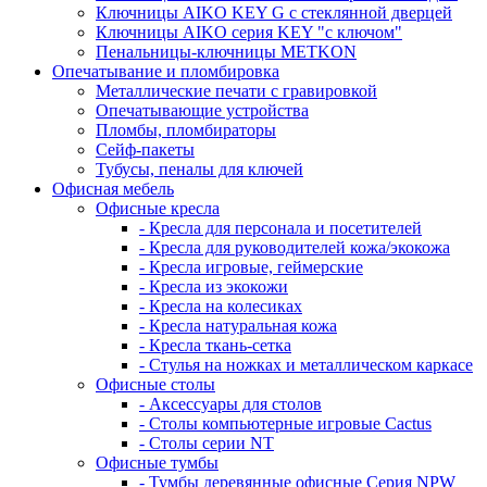
Ключницы AIKO KEY G с стеклянной дверцей
Ключницы AIKO серия KEY "с ключом"
Пенальницы-ключницы METKON
Опечатывание и пломбировка
Металлические печати с гравировкой
Опечатывающие устройства
Пломбы, пломбираторы
Сейф-пакеты
Тубусы, пеналы для ключей
Офисная мебель
Офисные кресла
- Кресла для персонала и посетителей
- Кресла для руководителей кожа/экокожа
- Кресла игровые, геймерские
- Кресла из экокожи
- Кресла на колесиках
- Кресла натуральная кожа
- Кресла ткань-сетка
- Стулья на ножках и металлическом каркасе
Офисные столы
- Аксессуары для столов
- Столы компьютерные игровые Cactus
- Столы серии NT
Офисные тумбы
- Тумбы деревянные офисные Серия NPW