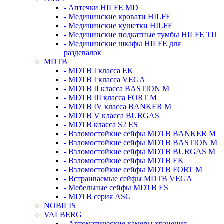
- Аптечки HILFE MD
- Медицинские кровати HILFE
- Медицинские кушетки HILFE
- Медицинские подкатные тумбы HILFE ТП
- Медицинские шкафы HILFE для
раздевалок
MDTB
- MDTB I класса EK
- MDTB I класса VEGA
- MDTB II класса BASTION M
- MDTB III класса FORT M
- MDTB IV класса BANKER M
- MDTB V класса BURGAS
- MDTB класса S2 ES
- Взломостойкие сейфы MDTB BANKER M
- Взломостойкие сейфы MDTB BASTION M
- Взломостойкие сейфы MDTB BURGAS M
- Взломостойкие сейфы MDTB EK
- Взломостойкие сейфы MDTB FORT M
- Встраиваемые сейфы MDTB VEGA
- Мебельные сейфы MDTB ES
- MDTB серия ASG
NOBILIS
VALBERG
- Автоматические камеры хранения