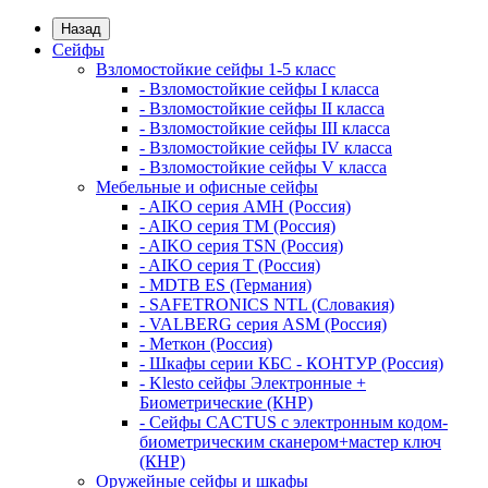
Назад
Сейфы
Взломостойкие сейфы 1-5 класс
- Взломостойкие сейфы I класса
- Взломостойкие сейфы II класса
- Взломостойкие сейфы III класса
- Взломостойкие сейфы IV класса
- Взломостойкие сейфы V класса
Мебельные и офисные сейфы
- AIKO серия AMH (Россия)
- AIKO серия TM (Россия)
- AIKO серия TSN (Россия)
- AIKO серия Т (Россия)
- MDTB ES (Германия)
- SAFETRONICS NTL (Словакия)
- VALBERG серия ASM (Россия)
- Меткон (Россия)
- Шкафы серии КБС - КОНТУР (Россия)
- Klesto сейфы Электронные +
Биометрические (КНР)
- Сейфы CACTUS с электронным кодом-
биометрическим сканером+мастер ключ
(КНР)
Оружейные сейфы и шкафы