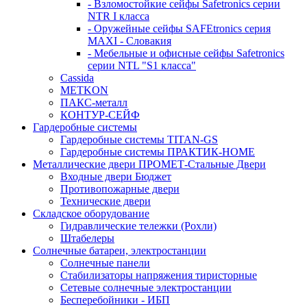
- Взломостойкие сейфы Safetronics серии
NTR I класса
- Оружейные сейфы SAFEtronics серия
MAXI - Словакия
- Мебельные и офисные сейфы Safetronics
серии NTL "S1 класса"
Cassida
METKON
ПАКС-металл
КОНТУР-СЕЙФ
Гардеробные системы
Гардеробные системы TITAN-GS
Гардеробные системы ПРАКТИК-HOME
Металлические двери ПРОМЕТ-Стальные Двери
Входные двери Бюджет
Противопожарные двери
Технические двери
Складское оборудование
Гидравлические тележки (Рохли)
Штабелеры
Солнечные батареи, электростанции
Солнечные панели
Стабилизаторы напряжения тиристорные
Сетевые солнечные электростанции
Бесперебойники - ИБП