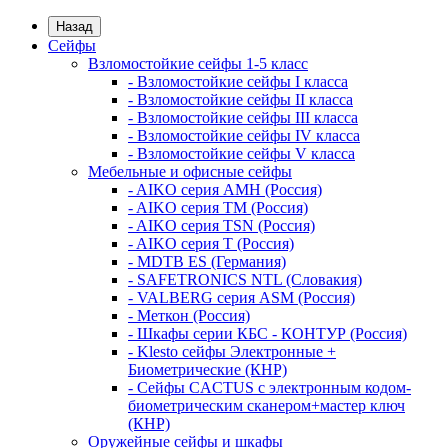
Назад
Сейфы
Взломостойкие сейфы 1-5 класс
- Взломостойкие сейфы I класса
- Взломостойкие сейфы II класса
- Взломостойкие сейфы III класса
- Взломостойкие сейфы IV класса
- Взломостойкие сейфы V класса
Мебельные и офисные сейфы
- AIKO серия AMH (Россия)
- AIKO серия TM (Россия)
- AIKO серия TSN (Россия)
- AIKO серия Т (Россия)
- MDTB ES (Германия)
- SAFETRONICS NTL (Словакия)
- VALBERG серия ASM (Россия)
- Меткон (Россия)
- Шкафы серии КБС - КОНТУР (Россия)
- Klesto сейфы Электронные +
Биометрические (КНР)
- Сейфы CACTUS с электронным кодом-
биометрическим сканером+мастер ключ
(КНР)
Оружейные сейфы и шкафы