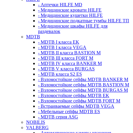
- Аптечки HILFE MD
- Медицинские кровати HILFE
- Медицинские кушетки HILFE
- Медицинские подкатные тумбы HILFE ТП
- Медицинские шкафы HILFE для
раздевалок
MDTB
- MDTB I класса EK
- MDTB I класса VEGA
- MDTB II класса BASTION M
- MDTB III класса FORT M
- MDTB IV класса BANKER M
- MDTB V класса BURGAS
- MDTB класса S2 ES
- Взломостойкие сейфы MDTB BANKER M
- Взломостойкие сейфы MDTB BASTION M
- Взломостойкие сейфы MDTB BURGAS M
- Взломостойкие сейфы MDTB EK
- Взломостойкие сейфы MDTB FORT M
- Встраиваемые сейфы MDTB VEGA
- Мебельные сейфы MDTB ES
- MDTB серия ASG
NOBILIS
VALBERG
- Автоматические камеры хранения