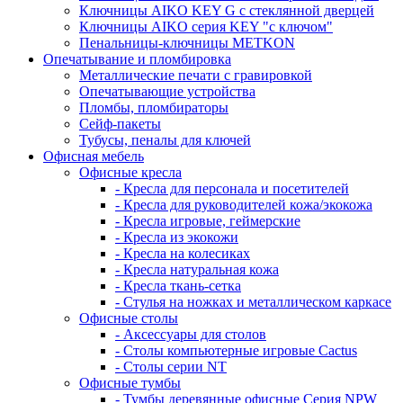
Ключницы AIKO KEY G с стеклянной дверцей
Ключницы AIKO серия KEY "с ключом"
Пенальницы-ключницы METKON
Опечатывание и пломбировка
Металлические печати с гравировкой
Опечатывающие устройства
Пломбы, пломбираторы
Сейф-пакеты
Тубусы, пеналы для ключей
Офисная мебель
Офисные кресла
- Кресла для персонала и посетителей
- Кресла для руководителей кожа/экокожа
- Кресла игровые, геймерские
- Кресла из экокожи
- Кресла на колесиках
- Кресла натуральная кожа
- Кресла ткань-сетка
- Стулья на ножках и металлическом каркасе
Офисные столы
- Аксессуары для столов
- Столы компьютерные игровые Cactus
- Столы серии NT
Офисные тумбы
- Тумбы деревянные офисные Серия NPW