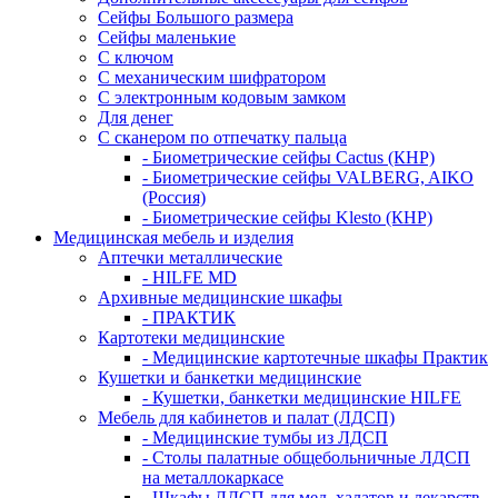
Сейфы Большого размера
Сейфы маленькие
С ключом
С механическим шифратором
С электронным кодовым замком
Для денег
С сканером по отпечатку пальца
- Биометрические сейфы Cactus (КНР)
- Биометрические сейфы VALBERG, AIKO
(Россия)
- Биометрические сейфы Klesto (КНР)
Медицинская мебель и изделия
Аптечки металлические
- HILFE MD
Архивные медицинские шкафы
- ПРАКТИК
Картотеки медицинские
- Медицинские картотечные шкафы Практик
Кушетки и банкетки медицинские
- Кушетки, банкетки медицинские HILFE
Мебель для кабинетов и палат (ЛДСП)
- Медицинские тумбы из ЛДСП
- Столы палатные общебольничные ЛДСП
на металлокаркасе
- Шкафы ЛДСП для мед. халатов и лекарств