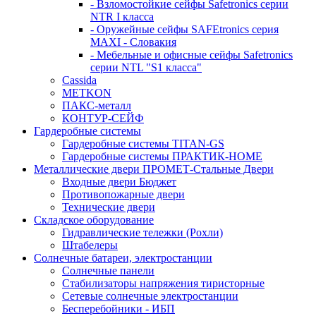
- Взломостойкие сейфы Safetronics серии
NTR I класса
- Оружейные сейфы SAFEtronics серия
MAXI - Словакия
- Мебельные и офисные сейфы Safetronics
серии NTL "S1 класса"
Cassida
METKON
ПАКС-металл
КОНТУР-СЕЙФ
Гардеробные системы
Гардеробные системы TITAN-GS
Гардеробные системы ПРАКТИК-HOME
Металлические двери ПРОМЕТ-Стальные Двери
Входные двери Бюджет
Противопожарные двери
Технические двери
Складское оборудование
Гидравлические тележки (Рохли)
Штабелеры
Солнечные батареи, электростанции
Солнечные панели
Стабилизаторы напряжения тиристорные
Сетевые солнечные электростанции
Бесперебойники - ИБП