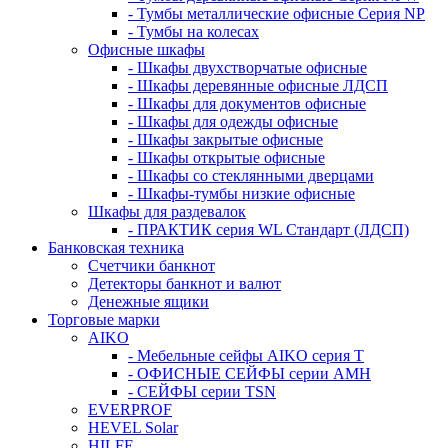
- Тумбы металлические офисные Серия NP
- Тумбы на колесах
Офисные шкафы
- Шкафы двухстворчатые офисные
- Шкафы деревянные офисные ЛДСП
- Шкафы для документов офисные
- Шкафы для одежды офисные
- Шкафы закрытые офисные
- Шкафы открытые офисные
- Шкафы со стеклянными дверцами
- Шкафы-тумбы низкие офисные
Шкафы для раздевалок
- ПРАКТИК серия WL Стандарт (ЛДСП)
Банковская техника
Счетчики банкнот
Детекторы банкнот и валют
Денежные ящики
Торговые марки
AIKO
- Мебельные сейфы AIKO серия Т
- ОФИСНЫЕ СЕЙФЫ серии AMH
- СЕЙФЫ серии TSN
EVERPROF
HEVEL Solar
HILFE