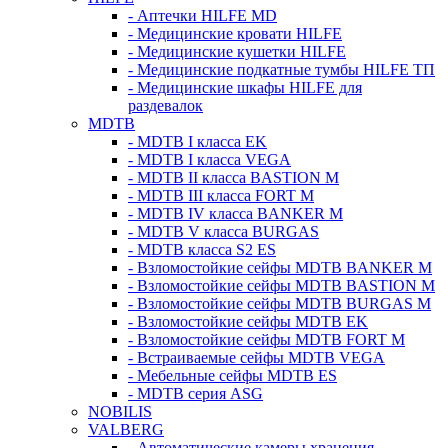
- Аптечки HILFE MD
- Медицинские кровати HILFE
- Медицинские кушетки HILFE
- Медицинские подкатные тумбы HILFE ТП
- Медицинские шкафы HILFE для
раздевалок
MDTB
- MDTB I класса EK
- MDTB I класса VEGA
- MDTB II класса BASTION M
- MDTB III класса FORT M
- MDTB IV класса BANKER M
- MDTB V класса BURGAS
- MDTB класса S2 ES
- Взломостойкие сейфы MDTB BANKER M
- Взломостойкие сейфы MDTB BASTION M
- Взломостойкие сейфы MDTB BURGAS M
- Взломостойкие сейфы MDTB EK
- Взломостойкие сейфы MDTB FORT M
- Встраиваемые сейфы MDTB VEGA
- Мебельные сейфы MDTB ES
- MDTB серия ASG
NOBILIS
VALBERG
- Автоматические камеры хранения