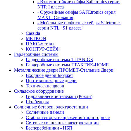
- Взломостойкие сейфы Safetronics серии
NTR I класса
- Оружейные сейфы SAFEtronics серия
MAXI - Словакия
- Мебельные и офисные сейфы Safetronics
серии NTL "S1 класса"
Cassida
METKON
ПАКС-металл
КОНТУР-СЕЙФ
Гардеробные системы
Гардеробные системы TITAN-GS
Гардеробные системы ПРАКТИК-HOME
Металлические двери ПРОМЕТ-Стальные Двери
Входные двери Бюджет
Противопожарные двери
Технические двери
Складское оборудование
Гидравлические тележки (Рохли)
Штабелеры
Солнечные батареи, электростанции
Солнечные панели
Стабилизаторы напряжения тиристорные
Сетевые солнечные электростанции
Бесперебойники - ИБП