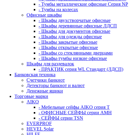
- Тумбы металлические офисные Серия NP
- Тумбы на колесах
Офисные шкафы
- Шкафы двухстворчатые офисные
- Шкафы деревянные офисные ЛДСП
- Шкафы для документов офисные
- Шкафы для одежды офисные
- Шкафы закрытые офисные
- Шкафы открытые офисные
- Шкафы со стеклянными дверцами
- Шкафы-тумбы низкие офисные
Шкафы для раздевалок
- ПРАКТИК серия WL Стандарт (ЛДСП)
Банковская техника
Счетчики банкнот
Детекторы банкнот и валют
Денежные ящики
Торговые марки
AIKO
- Мебельные сейфы AIKO серия Т
- ОФИСНЫЕ СЕЙФЫ серии AMH
- СЕЙФЫ серии TSN
EVERPROF
HEVEL Solar
HILFE