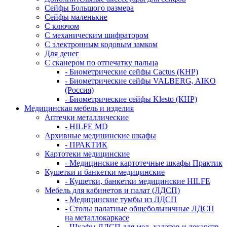
Сейфы Большого размера
Сейфы маленькие
С ключом
С механическим шифратором
С электронным кодовым замком
Для денег
С сканером по отпечатку пальца
- Биометрические сейфы Cactus (КНР)
- Биометрические сейфы VALBERG, AIKO
(Россия)
- Биометрические сейфы Klesto (КНР)
Медицинская мебель и изделия
Аптечки металлические
- HILFE MD
Архивные медицинские шкафы
- ПРАКТИК
Картотеки медицинские
- Медицинские картотечные шкафы Практик
Кушетки и банкетки медицинские
- Кушетки, банкетки медицинские HILFE
Мебель для кабинетов и палат (ЛДСП)
- Медицинские тумбы из ЛДСП
- Столы палатные общебольничные ЛДСП
на металлокаркасе
- Шкафы ЛДСП для мед. халатов и лекарств