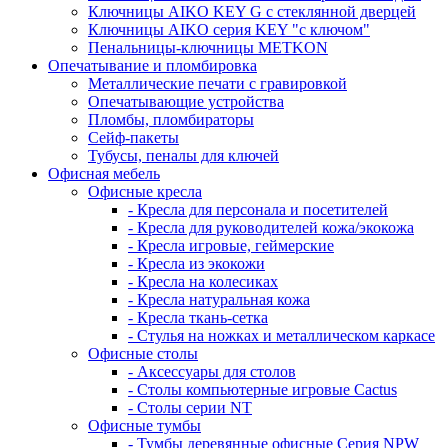
Ключницы AIKO KEY G с стеклянной дверцей
Ключницы AIKO серия KEY "с ключом"
Пенальницы-ключницы METKON
Опечатывание и пломбировка
Металлические печати с гравировкой
Опечатывающие устройства
Пломбы, пломбираторы
Сейф-пакеты
Тубусы, пеналы для ключей
Офисная мебель
Офисные кресла
- Кресла для персонала и посетителей
- Кресла для руководителей кожа/экокожа
- Кресла игровые, геймерские
- Кресла из экокожи
- Кресла на колесиках
- Кресла натуральная кожа
- Кресла ткань-сетка
- Стулья на ножках и металлическом каркасе
Офисные столы
- Аксессуары для столов
- Столы компьютерные игровые Cactus
- Столы серии NT
Офисные тумбы
- Тумбы деревянные офисные Серия NPW