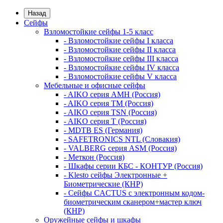
Назад
Сейфы
Взломостойкие сейфы 1-5 класс
- Взломостойкие сейфы I класса
- Взломостойкие сейфы II класса
- Взломостойкие сейфы III класса
- Взломостойкие сейфы IV класса
- Взломостойкие сейфы V класса
Мебельные и офисные сейфы
- AIKO серия AMH (Россия)
- AIKO серия TM (Россия)
- AIKO серия TSN (Россия)
- AIKO серия Т (Россия)
- MDTB ES (Германия)
- SAFETRONICS NTL (Словакия)
- VALBERG серия ASM (Россия)
- Меткон (Россия)
- Шкафы серии КБС - КОНТУР (Россия)
- Klesto сейфы Электронные +
Биометрические (КНР)
- Сейфы CACTUS с электронным кодом-
биометрическим сканером+мастер ключ
(КНР)
Оружейные сейфы и шкафы