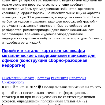
Крым ☎+7(978)82-01234
. Картотеки с выдвижными ящиками не
только экономят пространство, но это, еще удобная и
практичная мебель для медицинских кабинетов, архивного
хранилища, ординаторской. Во вместительные ящики картотек
помещается до 30 кг документов, а корпус из стали 0,6-0,7 мм
не боится ударов и царапин, защищен порошковой краской и
устойчив к повышенной влажности, быстро собирается и
разбирается, ремонтопригоден даже после нескольких лет
эксплуатации. Хранение и удобное упорядочивание
медицинских карточек в амбулаториях и регистратурах больниц
и подобных организаций.
Перейти в каталог картотечные шкафы
металлические с выдвижными ящиками для
офисов (конструкция сборно-разборная,
недорогие
)
О компании
Оплата
Доставка
Реквизиты
Евпатория
Симферополь
ЮГСЕЙФ.РФ © 2022 🛡️ Обращаем ваше внимание на то, что
данный сайт носит исключительно информационный
характер и ни при каких условиях не является публичной
офертой, определяемой положениями Статьи 437 (2)