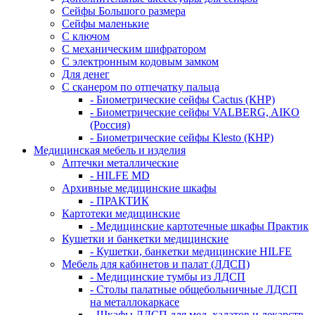
Сейфы Большого размера
Сейфы маленькие
С ключом
С механическим шифратором
С электронным кодовым замком
Для денег
С сканером по отпечатку пальца
- Биометрические сейфы Cactus (КНР)
- Биометрические сейфы VALBERG, AIKO
(Россия)
- Биометрические сейфы Klesto (КНР)
Медицинская мебель и изделия
Аптечки металлические
- HILFE MD
Архивные медицинские шкафы
- ПРАКТИК
Картотеки медицинские
- Медицинские картотечные шкафы Практик
Кушетки и банкетки медицинские
- Кушетки, банкетки медицинские HILFE
Мебель для кабинетов и палат (ЛДСП)
- Медицинские тумбы из ЛДСП
- Столы палатные общебольничные ЛДСП
на металлокаркасе
- Шкафы ЛДСП для мед. халатов и лекарств