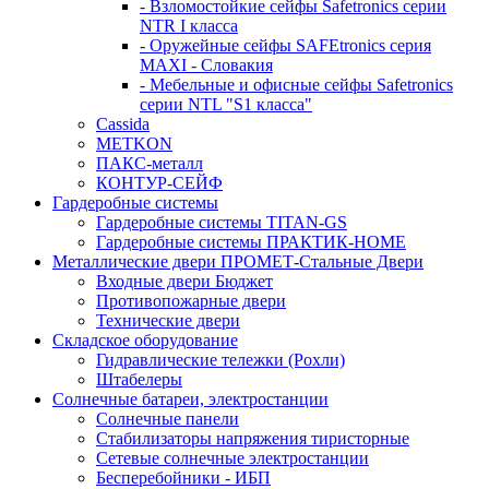
- Взломостойкие сейфы Safetronics серии
NTR I класса
- Оружейные сейфы SAFEtronics серия
MAXI - Словакия
- Мебельные и офисные сейфы Safetronics
серии NTL "S1 класса"
Cassida
METKON
ПАКС-металл
КОНТУР-СЕЙФ
Гардеробные системы
Гардеробные системы TITAN-GS
Гардеробные системы ПРАКТИК-HOME
Металлические двери ПРОМЕТ-Стальные Двери
Входные двери Бюджет
Противопожарные двери
Технические двери
Складское оборудование
Гидравлические тележки (Рохли)
Штабелеры
Солнечные батареи, электростанции
Солнечные панели
Стабилизаторы напряжения тиристорные
Сетевые солнечные электростанции
Бесперебойники - ИБП