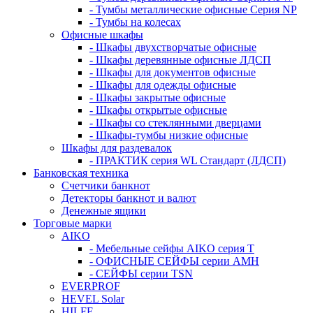
- Тумбы металлические офисные Серия NP
- Тумбы на колесах
Офисные шкафы
- Шкафы двухстворчатые офисные
- Шкафы деревянные офисные ЛДСП
- Шкафы для документов офисные
- Шкафы для одежды офисные
- Шкафы закрытые офисные
- Шкафы открытые офисные
- Шкафы со стеклянными дверцами
- Шкафы-тумбы низкие офисные
Шкафы для раздевалок
- ПРАКТИК серия WL Стандарт (ЛДСП)
Банковская техника
Счетчики банкнот
Детекторы банкнот и валют
Денежные ящики
Торговые марки
AIKO
- Мебельные сейфы AIKO серия Т
- ОФИСНЫЕ СЕЙФЫ серии AMH
- СЕЙФЫ серии TSN
EVERPROF
HEVEL Solar
HILFE