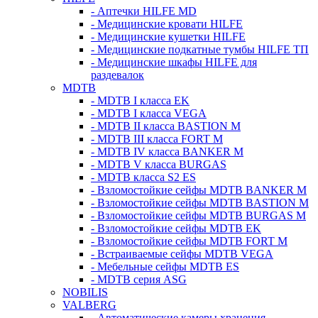
- Аптечки HILFE MD
- Медицинские кровати HILFE
- Медицинские кушетки HILFE
- Медицинские подкатные тумбы HILFE ТП
- Медицинские шкафы HILFE для
раздевалок
MDTB
- MDTB I класса EK
- MDTB I класса VEGA
- MDTB II класса BASTION M
- MDTB III класса FORT M
- MDTB IV класса BANKER M
- MDTB V класса BURGAS
- MDTB класса S2 ES
- Взломостойкие сейфы MDTB BANKER M
- Взломостойкие сейфы MDTB BASTION M
- Взломостойкие сейфы MDTB BURGAS M
- Взломостойкие сейфы MDTB EK
- Взломостойкие сейфы MDTB FORT M
- Встраиваемые сейфы MDTB VEGA
- Мебельные сейфы MDTB ES
- MDTB серия ASG
NOBILIS
VALBERG
- Автоматические камеры хранения