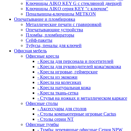
Ключницы AIKO KEY G с стеклянной дверцей
Ключницы AIKO серия KEY "с ключом"
Пенальницы-ключницы METKON
Опечатывание и пломбировка
Металлические печати с гравировкой
Опечатывающие устройства
Пломбы, пломбираторы
Сейф-пакеты
Тубусы, пеналы для ключей
Офисная мебель
Офисные кресла
- Кресла для персонала и посетителей
- Кресла для руководителей кожа/экокожа
- Кресла игровые, геймерские
- Кресла из экокожи
- Кресла на колесиках
- Кресла натуральная кожа
- Кресла ткань-сетка
- Стулья на ножках и металлическом каркасе
Офисные столы
- Аксессуары для столов
- Столы компьютерные игровые Cactus
- Столы серии NT
Офисные тумбы
- Тумбы деревянные офисные Серия NPW