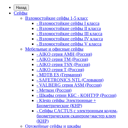
Назад
Сейфы
Взломостойкие сейфы 1-5 класс
- Взломостойкие сейфы I класса
- Взломостойкие сейфы II класса
- Взломостойкие сейфы III класса
- Взломостойкие сейфы IV класса
- Взломостойкие сейфы V класса
Мебельные и офисные сейфы
- AIKO серия AMH (Россия)
- AIKO серия TM (Россия)
- AIKO серия TSN (Россия)
- AIKO серия Т (Россия)
- MDTB ES (Германия)
- SAFETRONICS NTL (Словакия)
- VALBERG серия ASM (Россия)
- Меткон (Россия)
- Шкафы серии КБС - КОНТУР (Россия)
- Klesto сейфы Электронные +
Биометрические (КНР)
- Сейфы CACTUS с электронным кодом-
биометрическим сканером+мастер ключ
(КНР)
Оружейные сейфы и шкафы