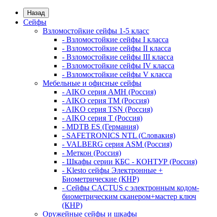
Назад
Сейфы
Взломостойкие сейфы 1-5 класс
- Взломостойкие сейфы I класса
- Взломостойкие сейфы II класса
- Взломостойкие сейфы III класса
- Взломостойкие сейфы IV класса
- Взломостойкие сейфы V класса
Мебельные и офисные сейфы
- AIKO серия AMH (Россия)
- AIKO серия TM (Россия)
- AIKO серия TSN (Россия)
- AIKO серия Т (Россия)
- MDTB ES (Германия)
- SAFETRONICS NTL (Словакия)
- VALBERG серия ASM (Россия)
- Меткон (Россия)
- Шкафы серии КБС - КОНТУР (Россия)
- Klesto сейфы Электронные +
Биометрические (КНР)
- Сейфы CACTUS с электронным кодом-
биометрическим сканером+мастер ключ
(КНР)
Оружейные сейфы и шкафы