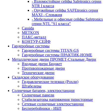
- Взломостойкие сейфы Safetronics серии
NTR I класса
- Оружейные сейфы SAFEtronics серия
MAXI - Словакия
- Мебельные и офисные сейфы Safetronics
серии NTL "S1 класса"
Cassida
METKON
ПАКС-металл
КОНТУР-СЕЙФ
Гардеробные системы
Гардеробные системы TITAN-GS
Гардеробные системы ПРАКТИК-HOME
Металлические двери ПРОМЕТ-Стальные Двери
Входные двери Бюджет
Противопожарные двери
Технические двери
Складское оборудование
Гидравлические тележки (Рохли)
Штабелеры
Солнечные батареи, электростанции
Солнечные панели
Стабилизаторы напряжения тиристорные
Сетевые солнечные электростанции
Бесперебойники - ИБП