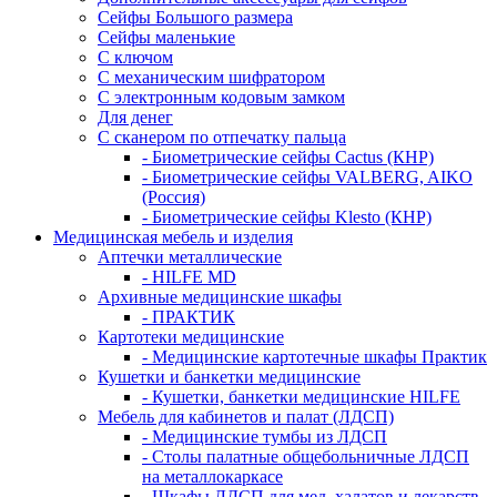
Сейфы Большого размера
Сейфы маленькие
С ключом
С механическим шифратором
С электронным кодовым замком
Для денег
С сканером по отпечатку пальца
- Биометрические сейфы Cactus (КНР)
- Биометрические сейфы VALBERG, AIKO
(Россия)
- Биометрические сейфы Klesto (КНР)
Медицинская мебель и изделия
Аптечки металлические
- HILFE MD
Архивные медицинские шкафы
- ПРАКТИК
Картотеки медицинские
- Медицинские картотечные шкафы Практик
Кушетки и банкетки медицинские
- Кушетки, банкетки медицинские HILFE
Мебель для кабинетов и палат (ЛДСП)
- Медицинские тумбы из ЛДСП
- Столы палатные общебольничные ЛДСП
на металлокаркасе
- Шкафы ЛДСП для мед. халатов и лекарств