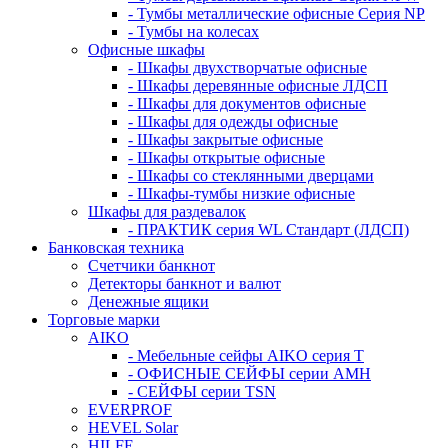
- Тумбы металлические офисные Серия NP
- Тумбы на колесах
Офисные шкафы
- Шкафы двухстворчатые офисные
- Шкафы деревянные офисные ЛДСП
- Шкафы для документов офисные
- Шкафы для одежды офисные
- Шкафы закрытые офисные
- Шкафы открытые офисные
- Шкафы со стеклянными дверцами
- Шкафы-тумбы низкие офисные
Шкафы для раздевалок
- ПРАКТИК серия WL Стандарт (ЛДСП)
Банковская техника
Счетчики банкнот
Детекторы банкнот и валют
Денежные ящики
Торговые марки
AIKO
- Мебельные сейфы AIKO серия Т
- ОФИСНЫЕ СЕЙФЫ серии AMH
- СЕЙФЫ серии TSN
EVERPROF
HEVEL Solar
HILFE