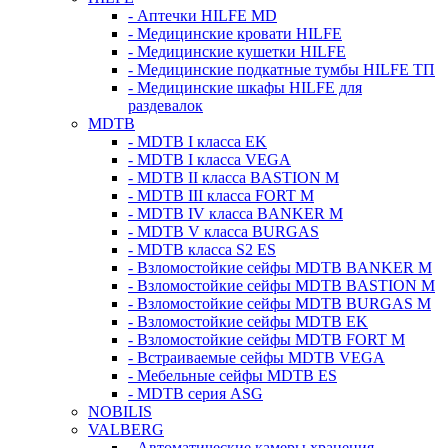
- Аптечки HILFE MD
- Медицинские кровати HILFE
- Медицинские кушетки HILFE
- Медицинские подкатные тумбы HILFE ТП
- Медицинские шкафы HILFE для
раздевалок
MDTB
- MDTB I класса EK
- MDTB I класса VEGA
- MDTB II класса BASTION M
- MDTB III класса FORT M
- MDTB IV класса BANKER M
- MDTB V класса BURGAS
- MDTB класса S2 ES
- Взломостойкие сейфы MDTB BANKER M
- Взломостойкие сейфы MDTB BASTION M
- Взломостойкие сейфы MDTB BURGAS M
- Взломостойкие сейфы MDTB EK
- Взломостойкие сейфы MDTB FORT M
- Встраиваемые сейфы MDTB VEGA
- Мебельные сейфы MDTB ES
- MDTB серия ASG
NOBILIS
VALBERG
- Автоматические камеры хранения