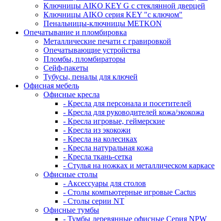
Ключницы AIKO KEY G с стеклянной дверцей
Ключницы AIKO серия KEY "с ключом"
Пенальницы-ключницы METKON
Опечатывание и пломбировка
Металлические печати с гравировкой
Опечатывающие устройства
Пломбы, пломбираторы
Сейф-пакеты
Тубусы, пеналы для ключей
Офисная мебель
Офисные кресла
- Кресла для персонала и посетителей
- Кресла для руководителей кожа/экокожа
- Кресла игровые, геймерские
- Кресла из экокожи
- Кресла на колесиках
- Кресла натуральная кожа
- Кресла ткань-сетка
- Стулья на ножках и металлическом каркасе
Офисные столы
- Аксессуары для столов
- Столы компьютерные игровые Cactus
- Столы серии NT
Офисные тумбы
- Тумбы деревянные офисные Серия NPW