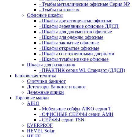
- Тумбы металлические офисные Серия NP
- Тумбы на колесах
Офисные шкафы
- Шкафы двухстворчатые офисные
- Шкафы деревянные офисные ЛДСП
- Шкафы для документов офисные
- Шкафы для одежды офисные
- Шкафы закрытые офисные
- Шкафы открытые офисные
- Шкафы со стеклянными дверцами
- Шкафы-тумбы низкие офисные
Шкафы для раздевалок
- ПРАКТИК серия WL Стандарт (ЛДСП)
Банковская техника
Счетчики банкнот
Детекторы банкнот и валют
Денежные ящики
Торговые марки
AIKO
- Мебельные сейфы AIKO серия Т
- ОФИСНЫЕ СЕЙФЫ серии AMH
- СЕЙФЫ серии TSN
EVERPROF
HEVEL Solar
HILFE