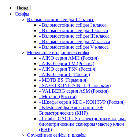
Назад
Сейфы
Взломостойкие сейфы 1-5 класс
- Взломостойкие сейфы I класса
- Взломостойкие сейфы II класса
- Взломостойкие сейфы III класса
- Взломостойкие сейфы IV класса
- Взломостойкие сейфы V класса
Мебельные и офисные сейфы
- AIKO серия AMH (Россия)
- AIKO серия TM (Россия)
- AIKO серия TSN (Россия)
- AIKO серия Т (Россия)
- MDTB ES (Германия)
- SAFETRONICS NTL (Словакия)
- VALBERG серия ASM (Россия)
- Меткон (Россия)
- Шкафы серии КБС - КОНТУР (Россия)
- Klesto сейфы Электронные +
Биометрические (КНР)
- Сейфы CACTUS с электронным кодом-
биометрическим сканером+мастер ключ
(КНР)
Оружейные сейфы и шкафы