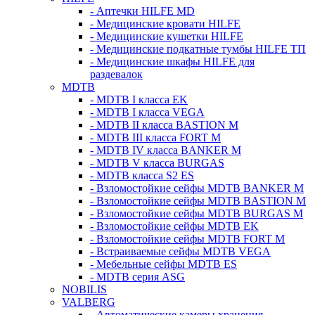
- Аптечки HILFE MD
- Медицинские кровати HILFE
- Медицинские кушетки HILFE
- Медицинские подкатные тумбы HILFE ТП
- Медицинские шкафы HILFE для
раздевалок
MDTB
- MDTB I класса EK
- MDTB I класса VEGA
- MDTB II класса BASTION M
- MDTB III класса FORT M
- MDTB IV класса BANKER M
- MDTB V класса BURGAS
- MDTB класса S2 ES
- Взломостойкие сейфы MDTB BANKER M
- Взломостойкие сейфы MDTB BASTION M
- Взломостойкие сейфы MDTB BURGAS M
- Взломостойкие сейфы MDTB EK
- Взломостойкие сейфы MDTB FORT M
- Встраиваемые сейфы MDTB VEGA
- Мебельные сейфы MDTB ES
- MDTB серия ASG
NOBILIS
VALBERG
- Автоматические камеры хранения