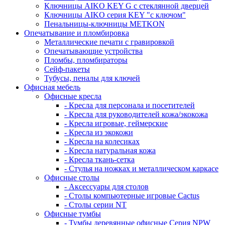
Ключницы AIKO KEY G с стеклянной дверцей
Ключницы AIKO серия KEY "с ключом"
Пенальницы-ключницы METKON
Опечатывание и пломбировка
Металлические печати с гравировкой
Опечатывающие устройства
Пломбы, пломбираторы
Сейф-пакеты
Тубусы, пеналы для ключей
Офисная мебель
Офисные кресла
- Кресла для персонала и посетителей
- Кресла для руководителей кожа/экокожа
- Кресла игровые, геймерские
- Кресла из экокожи
- Кресла на колесиках
- Кресла натуральная кожа
- Кресла ткань-сетка
- Стулья на ножках и металлическом каркасе
Офисные столы
- Аксессуары для столов
- Столы компьютерные игровые Cactus
- Столы серии NT
Офисные тумбы
- Тумбы деревянные офисные Серия NPW