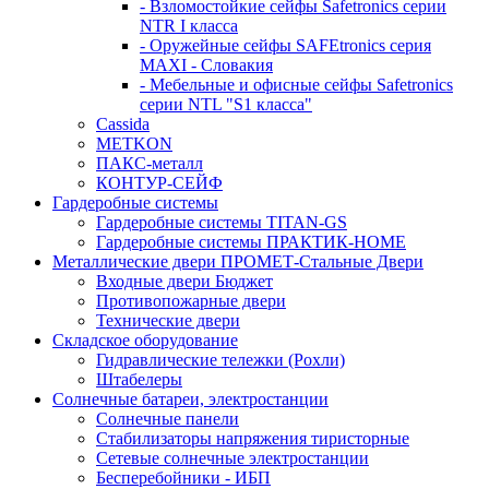
- Взломостойкие сейфы Safetronics серии
NTR I класса
- Оружейные сейфы SAFEtronics серия
MAXI - Словакия
- Мебельные и офисные сейфы Safetronics
серии NTL "S1 класса"
Cassida
METKON
ПАКС-металл
КОНТУР-СЕЙФ
Гардеробные системы
Гардеробные системы TITAN-GS
Гардеробные системы ПРАКТИК-HOME
Металлические двери ПРОМЕТ-Стальные Двери
Входные двери Бюджет
Противопожарные двери
Технические двери
Складское оборудование
Гидравлические тележки (Рохли)
Штабелеры
Солнечные батареи, электростанции
Солнечные панели
Стабилизаторы напряжения тиристорные
Сетевые солнечные электростанции
Бесперебойники - ИБП