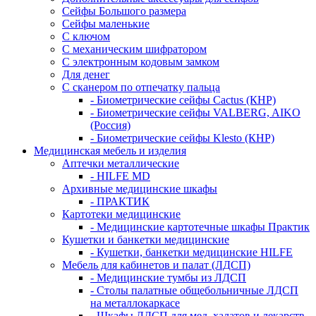
Сейфы Большого размера
Сейфы маленькие
С ключом
С механическим шифратором
С электронным кодовым замком
Для денег
С сканером по отпечатку пальца
- Биометрические сейфы Cactus (КНР)
- Биометрические сейфы VALBERG, AIKO
(Россия)
- Биометрические сейфы Klesto (КНР)
Медицинская мебель и изделия
Аптечки металлические
- HILFE MD
Архивные медицинские шкафы
- ПРАКТИК
Картотеки медицинские
- Медицинские картотечные шкафы Практик
Кушетки и банкетки медицинские
- Кушетки, банкетки медицинские HILFE
Мебель для кабинетов и палат (ЛДСП)
- Медицинские тумбы из ЛДСП
- Столы палатные общебольничные ЛДСП
на металлокаркасе
- Шкафы ЛДСП для мед. халатов и лекарств