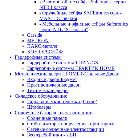
- Взломостойкие сейфы Safetronics серии
NTR I класса
- Оружейные сейфы SAFEtronics серия
MAXI - Словакия
- Мебельные и офисные сейфы Safetronics
серии NTL "S1 класса"
Cassida
METKON
ПАКС-металл
КОНТУР-СЕЙФ
Гардеробные системы
Гардеробные системы TITAN-GS
Гардеробные системы ПРАКТИК-HOME
Металлические двери ПРОМЕТ-Стальные Двери
Входные двери Бюджет
Противопожарные двери
Технические двери
Складское оборудование
Гидравлические тележки (Рохли)
Штабелеры
Солнечные батареи, электростанции
Солнечные панели
Стабилизаторы напряжения тиристорные
Сетевые солнечные электростанции
Бесперебойники - ИБП