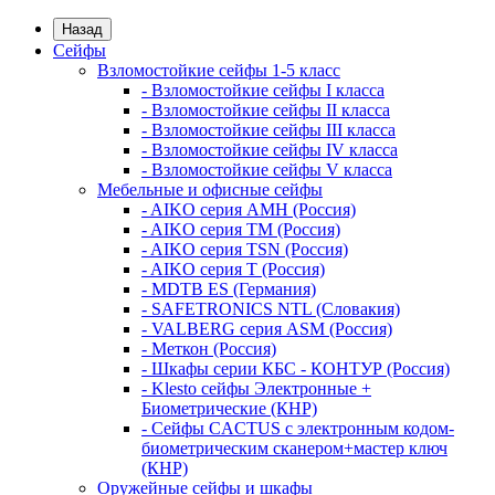
Назад
Сейфы
Взломостойкие сейфы 1-5 класс
- Взломостойкие сейфы I класса
- Взломостойкие сейфы II класса
- Взломостойкие сейфы III класса
- Взломостойкие сейфы IV класса
- Взломостойкие сейфы V класса
Мебельные и офисные сейфы
- AIKO серия AMH (Россия)
- AIKO серия TM (Россия)
- AIKO серия TSN (Россия)
- AIKO серия Т (Россия)
- MDTB ES (Германия)
- SAFETRONICS NTL (Словакия)
- VALBERG серия ASM (Россия)
- Меткон (Россия)
- Шкафы серии КБС - КОНТУР (Россия)
- Klesto сейфы Электронные +
Биометрические (КНР)
- Сейфы CACTUS с электронным кодом-
биометрическим сканером+мастер ключ
(КНР)
Оружейные сейфы и шкафы