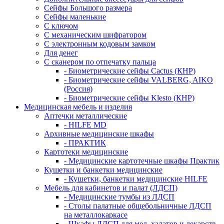
Сейфы Большого размера
Сейфы маленькие
С ключом
С механическим шифратором
С электронным кодовым замком
Для денег
С сканером по отпечатку пальца
- Биометрические сейфы Cactus (КНР)
- Биометрические сейфы VALBERG, AIKO
(Россия)
- Биометрические сейфы Klesto (КНР)
Медицинская мебель и изделия
Аптечки металлические
- HILFE MD
Архивные медицинские шкафы
- ПРАКТИК
Картотеки медицинские
- Медицинские картотечные шкафы Практик
Кушетки и банкетки медицинские
- Кушетки, банкетки медицинские HILFE
Мебель для кабинетов и палат (ЛДСП)
- Медицинские тумбы из ЛДСП
- Столы палатные общебольничные ЛДСП
на металлокаркасе
- Шкафы ЛДСП для мед. халатов и лекарств