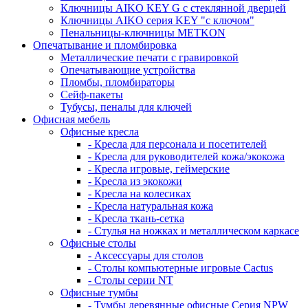
Ключницы AIKO KEY G с стеклянной дверцей
Ключницы AIKO серия KEY "с ключом"
Пенальницы-ключницы METKON
Опечатывание и пломбировка
Металлические печати с гравировкой
Опечатывающие устройства
Пломбы, пломбираторы
Сейф-пакеты
Тубусы, пеналы для ключей
Офисная мебель
Офисные кресла
- Кресла для персонала и посетителей
- Кресла для руководителей кожа/экокожа
- Кресла игровые, геймерские
- Кресла из экокожи
- Кресла на колесиках
- Кресла натуральная кожа
- Кресла ткань-сетка
- Стулья на ножках и металлическом каркасе
Офисные столы
- Аксессуары для столов
- Столы компьютерные игровые Cactus
- Столы серии NT
Офисные тумбы
- Тумбы деревянные офисные Серия NPW