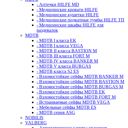
- Аптечки HILFE MD
- Медицинские кровати HILFE
- Медицинские кушетки HILFE
- Медицинские подкатные тумбы HILFE ТП
- Медицинские шкафы HILFE для
раздевалок
MDTB
- MDTB I класса EK
- MDTB I класса VEGA
- MDTB II класса BASTION M
- MDTB III класса FORT M
- MDTB IV класса BANKER M
- MDTB V класса BURGAS
- MDTB класса S2 ES
- Взломостойкие сейфы MDTB BANKER M
- Взломостойкие сейфы MDTB BASTION M
- Взломостойкие сейфы MDTB BURGAS M
- Взломостойкие сейфы MDTB EK
- Взломостойкие сейфы MDTB FORT M
- Встраиваемые сейфы MDTB VEGA
- Мебельные сейфы MDTB ES
- MDTB серия ASG
NOBILIS
VALBERG
- Автоматические камеры хранения