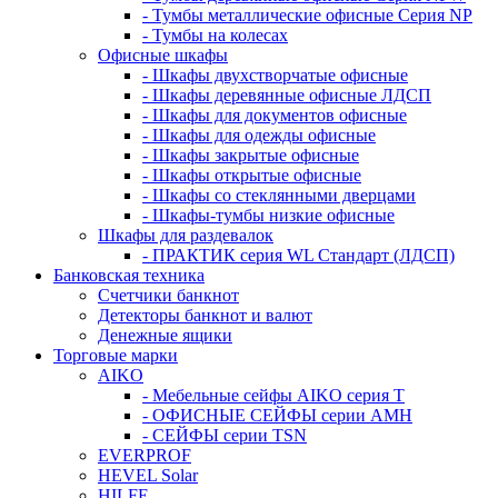
- Тумбы металлические офисные Серия NP
- Тумбы на колесах
Офисные шкафы
- Шкафы двухстворчатые офисные
- Шкафы деревянные офисные ЛДСП
- Шкафы для документов офисные
- Шкафы для одежды офисные
- Шкафы закрытые офисные
- Шкафы открытые офисные
- Шкафы со стеклянными дверцами
- Шкафы-тумбы низкие офисные
Шкафы для раздевалок
- ПРАКТИК серия WL Стандарт (ЛДСП)
Банковская техника
Счетчики банкнот
Детекторы банкнот и валют
Денежные ящики
Торговые марки
AIKO
- Мебельные сейфы AIKO серия Т
- ОФИСНЫЕ СЕЙФЫ серии AMH
- СЕЙФЫ серии TSN
EVERPROF
HEVEL Solar
HILFE