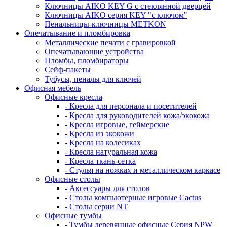
Ключницы AIKO KEY G с стеклянной дверцей
Ключницы AIKO серия KEY "с ключом"
Пенальницы-ключницы METKON
Опечатывание и пломбировка
Металлические печати с гравировкой
Опечатывающие устройства
Пломбы, пломбираторы
Сейф-пакеты
Тубусы, пеналы для ключей
Офисная мебель
Офисные кресла
- Кресла для персонала и посетителей
- Кресла для руководителей кожа/экокожа
- Кресла игровые, геймерские
- Кресла из экокожи
- Кресла на колесиках
- Кресла натуральная кожа
- Кресла ткань-сетка
- Стулья на ножках и металлическом каркасе
Офисные столы
- Аксессуары для столов
- Столы компьютерные игровые Cactus
- Столы серии NT
Офисные тумбы
- Тумбы деревянные офисные Серия NPW