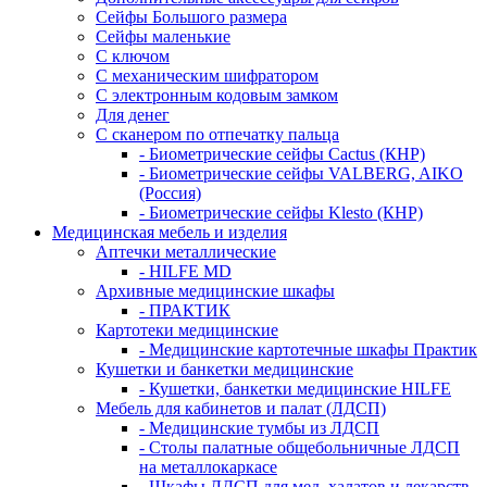
Сейфы Большого размера
Сейфы маленькие
С ключом
С механическим шифратором
С электронным кодовым замком
Для денег
С сканером по отпечатку пальца
- Биометрические сейфы Cactus (КНР)
- Биометрические сейфы VALBERG, AIKO
(Россия)
- Биометрические сейфы Klesto (КНР)
Медицинская мебель и изделия
Аптечки металлические
- HILFE MD
Архивные медицинские шкафы
- ПРАКТИК
Картотеки медицинские
- Медицинские картотечные шкафы Практик
Кушетки и банкетки медицинские
- Кушетки, банкетки медицинские HILFE
Мебель для кабинетов и палат (ЛДСП)
- Медицинские тумбы из ЛДСП
- Столы палатные общебольничные ЛДСП
на металлокаркасе
- Шкафы ЛДСП для мед. халатов и лекарств