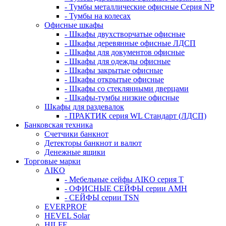
- Тумбы металлические офисные Серия NP
- Тумбы на колесах
Офисные шкафы
- Шкафы двухстворчатые офисные
- Шкафы деревянные офисные ЛДСП
- Шкафы для документов офисные
- Шкафы для одежды офисные
- Шкафы закрытые офисные
- Шкафы открытые офисные
- Шкафы со стеклянными дверцами
- Шкафы-тумбы низкие офисные
Шкафы для раздевалок
- ПРАКТИК серия WL Стандарт (ЛДСП)
Банковская техника
Счетчики банкнот
Детекторы банкнот и валют
Денежные ящики
Торговые марки
AIKO
- Мебельные сейфы AIKO серия Т
- ОФИСНЫЕ СЕЙФЫ серии AMH
- СЕЙФЫ серии TSN
EVERPROF
HEVEL Solar
HILFE