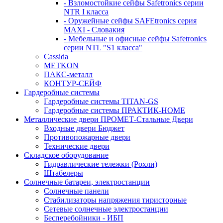
- Взломостойкие сейфы Safetronics серии
NTR I класса
- Оружейные сейфы SAFEtronics серия
MAXI - Словакия
- Мебельные и офисные сейфы Safetronics
серии NTL "S1 класса"
Cassida
METKON
ПАКС-металл
КОНТУР-СЕЙФ
Гардеробные системы
Гардеробные системы TITAN-GS
Гардеробные системы ПРАКТИК-HOME
Металлические двери ПРОМЕТ-Стальные Двери
Входные двери Бюджет
Противопожарные двери
Технические двери
Складское оборудование
Гидравлические тележки (Рохли)
Штабелеры
Солнечные батареи, электростанции
Солнечные панели
Стабилизаторы напряжения тиристорные
Сетевые солнечные электростанции
Бесперебойники - ИБП