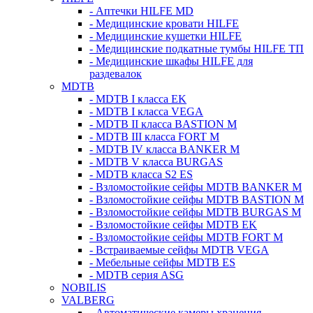
- Аптечки HILFE MD
- Медицинские кровати HILFE
- Медицинские кушетки HILFE
- Медицинские подкатные тумбы HILFE ТП
- Медицинские шкафы HILFE для
раздевалок
MDTB
- MDTB I класса EK
- MDTB I класса VEGA
- MDTB II класса BASTION M
- MDTB III класса FORT M
- MDTB IV класса BANKER M
- MDTB V класса BURGAS
- MDTB класса S2 ES
- Взломостойкие сейфы MDTB BANKER M
- Взломостойкие сейфы MDTB BASTION M
- Взломостойкие сейфы MDTB BURGAS M
- Взломостойкие сейфы MDTB EK
- Взломостойкие сейфы MDTB FORT M
- Встраиваемые сейфы MDTB VEGA
- Мебельные сейфы MDTB ES
- MDTB серия ASG
NOBILIS
VALBERG
- Автоматические камеры хранения