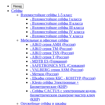
Назад
Сейфы
Взломостойкие сейфы 1-5 класс
- Взломостойкие сейфы I класса
- Взломостойкие сейфы II класса
- Взломостойкие сейфы III класса
- Взломостойкие сейфы IV класса
- Взломостойкие сейфы V класса
Мебельные и офисные сейфы
- AIKO серия AMH (Россия)
- AIKO серия TM (Россия)
- AIKO серия TSN (Россия)
- AIKO серия Т (Россия)
- MDTB ES (Германия)
- SAFETRONICS NTL (Словакия)
- VALBERG серия ASM (Россия)
- Меткон (Россия)
- Шкафы серии КБС - КОНТУР (Россия)
- Klesto сейфы Электронные +
Биометрические (КНР)
- Сейфы CACTUS с электронным кодом-
биометрическим сканером+мастер ключ
(КНР)
Оружейные сейфы и шкафы