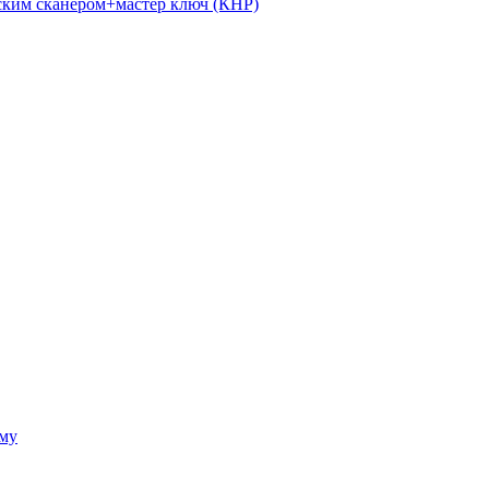
ким сканером+мастер ключ (КНР)
ому