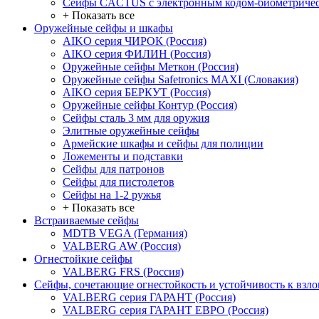
Сейфы CACTUS с электронным кодом-биометричес
+ Показать все
Оружейные сейфы и шкафы
AIKO серия ЧИРОК (Россия)
AIKO серия ФИЛИН (Россия)
Оружейные сейфы Меткон (Россия)
Оружейные сейфы Safetronics MAXI (Словакия)
AIKO серия БЕРКУТ (Россия)
Оружейные сейфы Контур (Россия)
Сейфы сталь 3 мм для оружия
Элитные оружейные сейфы
Армейские шкафы и сейфы для полиции
Ложементы и подставки
Сейфы для патронов
Сейфы для пистолетов
Сейфы на 1-2 ружья
+ Показать все
Встраиваемые сейфы
MDTB VEGA (Германия)
VALBERG AW (Россия)
Огнестойкие сейфы
VALBERG FRS (Россия)
Сейфы, сочетающие огнестойкость и устойчивость к взл
VALBERG серия ГАРАНТ (Россия)
VALBERG серия ГАРАНТ ЕВРО (Россия)