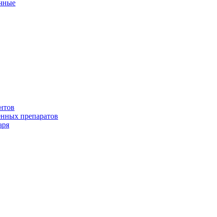
ичные
нтов
енных препаратов
аря