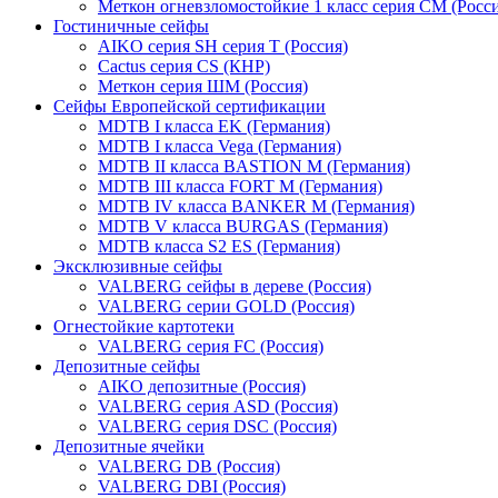
Меткон огневзломостойкие 1 класс серия СМ (Росси
Гостиничные сейфы
AIKO серия SH серия Т (Россия)
Cactus серия CS (КНР)
Меткон серия ШМ (Россия)
Сейфы Европейской сертификации
MDTB I класса EK (Германия)
MDTB I класса Vega (Германия)
MDTB II класса BASTION M (Германия)
MDTB III класса FORT M (Германия)
MDTB IV класса BANKER M (Германия)
MDTB V класса BURGAS (Германия)
MDTB класса S2 ES (Германия)
Эксклюзивные сейфы
VALBERG сейфы в дереве (Россия)
VALBERG серии GOLD (Россия)
Огнестойкие картотеки
VALBERG серия FC (Россия)
Депозитные сейфы
AIKO депозитные (Россия)
VALBERG серия ASD (Россия)
VALBERG серия DSC (Россия)
Депозитные ячейки
VALBERG DB (Россия)
VALBERG DBI (Россия)