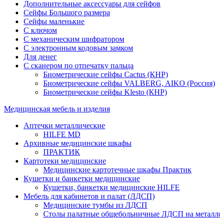
Дополнительные аксессуары для сейфов
Сейфы Большого размера
Сейфы маленькие
С ключом
С механическим шифратором
С электронным кодовым замком
Для денег
С сканером по отпечатку пальца
Биометрические сейфы Cactus (КНР)
Биометрические сейфы VALBERG, AIKO (Россия)
Биометрические сейфы Klesto (КНР)
Медицинская мебель и изделия
Аптечки металлические
HILFE MD
Архивные медицинские шкафы
ПРАКТИК
Картотеки медицинские
Медицинские картотечные шкафы Практик
Кушетки и банкетки медицинские
Кушетки, банкетки медицинские HILFE
Мебель для кабинетов и палат (ЛДСП)
Медицинские тумбы из ЛДСП
Столы палатные общебольничные ЛДСП на металл