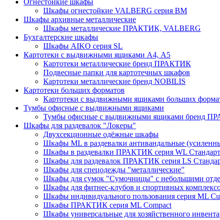
Огнестойкие шкафы
Шкафы огнестойкие VALBERG серия BM
Шкафы архивные металлические
Шкафы металлические ПРАКТИК, VALBERG
Бухгалтерские шкафы
Шкафы AIKO серия SL
Картотеки с выдвижными ящиками А4, А5
Картотеки металлические бренд ПРАКТИК
Подвесные папки для картотечных шкафов
Картотеки металлические бренд NOBILIS
Картотеки больших форматов
Картотеки с выдвижными ящиками больших форм
Тумбы офисные с выдвижными ящиками
Тумбы офисные с выдвижными ящиками бренд П
Шкафы для раздевалок "Локеры"
Двухсекционные одёжные шкафы
Шкафы ML в раздевалки антивандальные (усиленн
Шкафы в раздевалки ПРАКТИК серия WL Стандар
Шкафы для раздевалок ПРАКТИК серия LS Станда
Шкафы для спецодежды "металлические"
Шкафы для сумок "Сумочницы" с небольшими отд
Шкафы для фитнес-клубов и спортивных комплекс
Шкафы индивидуального пользования серия ML 
Шкафы ПРАКТИК серия ML Compact
Шкафы универсальные для хозяйственного инвентар