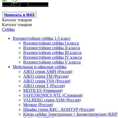
Написать в MAX
Каталог
товаров
Каталог
товаров
Сейфы
Взломостойкие сейфы 1-5 класс
Взломостойкие сейфы I класса
Взломостойкие сейфы II класса
Взломостойкие сейфы III класса
Взломостойкие сейфы IV класса
Взломостойкие сейфы V класса
Мебельные и офисные сейфы
AIKO серия AMH (Россия)
AIKO серия TM (Россия)
AIKO серия TSN (Россия)
AIKO серия Т (Россия)
MDTB ES (Германия)
SAFETRONICS NTL (Словакия)
VALBERG серия ASM (Россия)
Меткон (Россия)
Шкафы серии КБС - КОНТУР (Россия)
Klesto сейфы Электронные + Биометрические (КНР