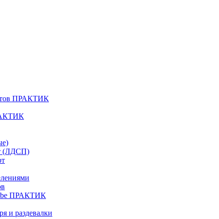
атов ПРАКТИК
РАКТИК
ые)
т (ЛДСП)
рт
елениями
ов
Cube ПРАКТИК
я и раздевалки