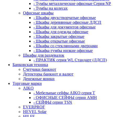
- Тумбы металлические офисные Серия NP
- Тумбы на колесах
Офисные шкафы
- Шкафы двухстворчатые офисные
- Шкафы деревянные офисные ЛДСП
- Шкафы для документов офисные
- Шкафы для одежды офисные
- Шкафы закрытые офисные
- Шкафы открытые офисные
- Шкафы со стеклянными дверцами
- Шкафы-тумбы низкие офисные
Шкафы для раздевалок
- ПРАКТИК серия WL Стандарт (ЛДСП)
Банковская техника
Счетчики банкнот
Детекторы банкнот и валют
Денежные ящики
Торговые марки
AIKO
- Мебельные сейфы AIKO серия Т
- ОФИСНЫЕ СЕЙФЫ серии AMH
- СЕЙФЫ серии TSN
EVERPROF
HEVEL Solar
HILFE