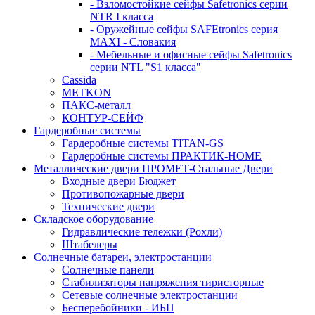
- Взломостойкие сейфы Safetronics серии
NTR I класса
- Оружейные сейфы SAFEtronics серия
MAXI - Словакия
- Мебельные и офисные сейфы Safetronics
серии NTL "S1 класса"
Cassida
METKON
ПАКС-металл
КОНТУР-СЕЙФ
Гардеробные системы
Гардеробные системы TITAN-GS
Гардеробные системы ПРАКТИК-HOME
Металлические двери ПРОМЕТ-Стальные Двери
Входные двери Бюджет
Противопожарные двери
Технические двери
Складское оборудование
Гидравлические тележки (Рохли)
Штабелеры
Солнечные батареи, электростанции
Солнечные панели
Стабилизаторы напряжения тиристорные
Сетевые солнечные электростанции
Бесперебойники - ИБП