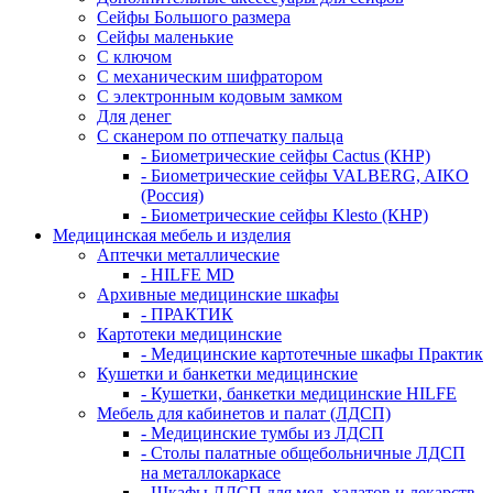
Сейфы Большого размера
Сейфы маленькие
С ключом
С механическим шифратором
С электронным кодовым замком
Для денег
С сканером по отпечатку пальца
- Биометрические сейфы Cactus (КНР)
- Биометрические сейфы VALBERG, AIKO
(Россия)
- Биометрические сейфы Klesto (КНР)
Медицинская мебель и изделия
Аптечки металлические
- HILFE MD
Архивные медицинские шкафы
- ПРАКТИК
Картотеки медицинские
- Медицинские картотечные шкафы Практик
Кушетки и банкетки медицинские
- Кушетки, банкетки медицинские HILFE
Мебель для кабинетов и палат (ЛДСП)
- Медицинские тумбы из ЛДСП
- Столы палатные общебольничные ЛДСП
на металлокаркасе
- Шкафы ЛДСП для мед. халатов и лекарств