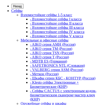
Назад
Сейфы
Взломостойкие сейфы 1-5 класс
- Взломостойкие сейфы I класса
- Взломостойкие сейфы II класса
- Взломостойкие сейфы III класса
- Взломостойкие сейфы IV класса
- Взломостойкие сейфы V класса
Мебельные и офисные сейфы
- AIKO серия AMH (Россия)
- AIKO серия TM (Россия)
- AIKO серия TSN (Россия)
- AIKO серия Т (Россия)
- MDTB ES (Германия)
- SAFETRONICS NTL (Словакия)
- VALBERG серия ASM (Россия)
- Меткон (Россия)
- Шкафы серии КБС - КОНТУР (Россия)
- Klesto сейфы Электронные +
Биометрические (КНР)
- Сейфы CACTUS с электронным кодом-
биометрическим сканером+мастер ключ
(КНР)
Оружейные сейфы и шкафы