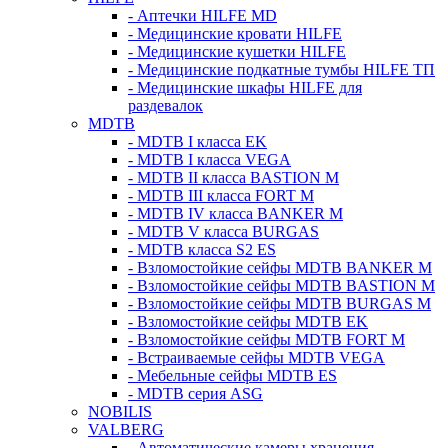
- Аптечки HILFE MD
- Медицинские кровати HILFE
- Медицинские кушетки HILFE
- Медицинские подкатные тумбы HILFE ТП
- Медицинские шкафы HILFE для
раздевалок
MDTB
- MDTB I класса EK
- MDTB I класса VEGA
- MDTB II класса BASTION M
- MDTB III класса FORT M
- MDTB IV класса BANKER M
- MDTB V класса BURGAS
- MDTB класса S2 ES
- Взломостойкие сейфы MDTB BANKER M
- Взломостойкие сейфы MDTB BASTION M
- Взломостойкие сейфы MDTB BURGAS M
- Взломостойкие сейфы MDTB EK
- Взломостойкие сейфы MDTB FORT M
- Встраиваемые сейфы MDTB VEGA
- Мебельные сейфы MDTB ES
- MDTB серия ASG
NOBILIS
VALBERG
- Автоматические камеры хранения