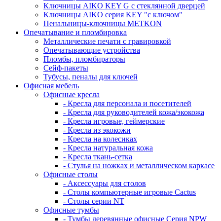
Ключницы AIKO KEY G с стеклянной дверцей
Ключницы AIKO серия KEY "с ключом"
Пенальницы-ключницы METKON
Опечатывание и пломбировка
Металлические печати с гравировкой
Опечатывающие устройства
Пломбы, пломбираторы
Сейф-пакеты
Тубусы, пеналы для ключей
Офисная мебель
Офисные кресла
- Кресла для персонала и посетителей
- Кресла для руководителей кожа/экокожа
- Кресла игровые, геймерские
- Кресла из экокожи
- Кресла на колесиках
- Кресла натуральная кожа
- Кресла ткань-сетка
- Стулья на ножках и металлическом каркасе
Офисные столы
- Аксессуары для столов
- Столы компьютерные игровые Cactus
- Столы серии NT
Офисные тумбы
- Тумбы деревянные офисные Серия NPW