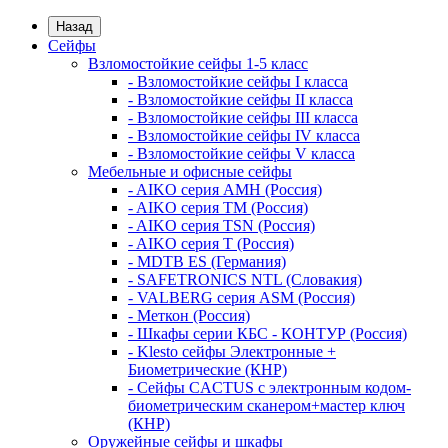
Назад
Сейфы
Взломостойкие сейфы 1-5 класс
- Взломостойкие сейфы I класса
- Взломостойкие сейфы II класса
- Взломостойкие сейфы III класса
- Взломостойкие сейфы IV класса
- Взломостойкие сейфы V класса
Мебельные и офисные сейфы
- AIKO серия AMH (Россия)
- AIKO серия TM (Россия)
- AIKO серия TSN (Россия)
- AIKO серия Т (Россия)
- MDTB ES (Германия)
- SAFETRONICS NTL (Словакия)
- VALBERG серия ASM (Россия)
- Меткон (Россия)
- Шкафы серии КБС - КОНТУР (Россия)
- Klesto сейфы Электронные +
Биометрические (КНР)
- Сейфы CACTUS с электронным кодом-
биометрическим сканером+мастер ключ
(КНР)
Оружейные сейфы и шкафы