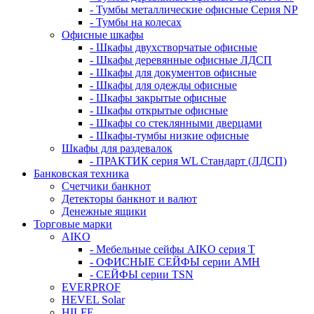
- Тумбы металлические офисные Серия NP
- Тумбы на колесах
Офисные шкафы
- Шкафы двухстворчатые офисные
- Шкафы деревянные офисные ЛДСП
- Шкафы для документов офисные
- Шкафы для одежды офисные
- Шкафы закрытые офисные
- Шкафы открытые офисные
- Шкафы со стеклянными дверцами
- Шкафы-тумбы низкие офисные
Шкафы для раздевалок
- ПРАКТИК серия WL Стандарт (ЛДСП)
Банковская техника
Счетчики банкнот
Детекторы банкнот и валют
Денежные ящики
Торговые марки
AIKO
- Мебельные сейфы AIKO серия Т
- ОФИСНЫЕ СЕЙФЫ серии AMH
- СЕЙФЫ серии TSN
EVERPROF
HEVEL Solar
HILFE