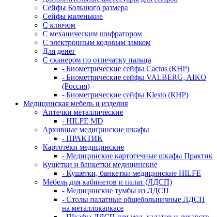
Сейфы Большого размера
Сейфы маленькие
С ключом
С механическим шифратором
С электронным кодовым замком
Для денег
С сканером по отпечатку пальца
- Биометрические сейфы Cactus (КНР)
- Биометрические сейфы VALBERG, AIKO
(Россия)
- Биометрические сейфы Klesto (КНР)
Медицинская мебель и изделия
Аптечки металлические
- HILFE MD
Архивные медицинские шкафы
- ПРАКТИК
Картотеки медицинские
- Медицинские картотечные шкафы Практик
Кушетки и банкетки медицинские
- Кушетки, банкетки медицинские HILFE
Мебель для кабинетов и палат (ЛДСП)
- Медицинские тумбы из ЛДСП
- Столы палатные общебольничные ЛДСП
на металлокаркасе
- Шкафы ЛДСП для мед. халатов и лекарств