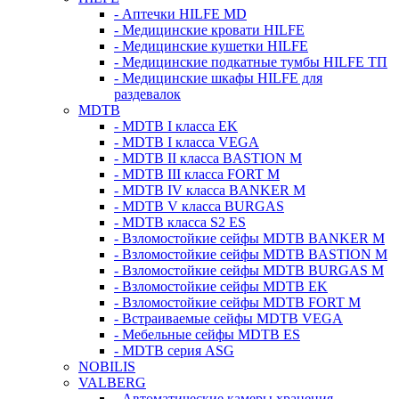
- Аптечки HILFE MD
- Медицинские кровати HILFE
- Медицинские кушетки HILFE
- Медицинские подкатные тумбы HILFE ТП
- Медицинские шкафы HILFE для
раздевалок
MDTB
- MDTB I класса EK
- MDTB I класса VEGA
- MDTB II класса BASTION M
- MDTB III класса FORT M
- MDTB IV класса BANKER M
- MDTB V класса BURGAS
- MDTB класса S2 ES
- Взломостойкие сейфы MDTB BANKER M
- Взломостойкие сейфы MDTB BASTION M
- Взломостойкие сейфы MDTB BURGAS M
- Взломостойкие сейфы MDTB EK
- Взломостойкие сейфы MDTB FORT M
- Встраиваемые сейфы MDTB VEGA
- Мебельные сейфы MDTB ES
- MDTB серия ASG
NOBILIS
VALBERG
- Автоматические камеры хранения