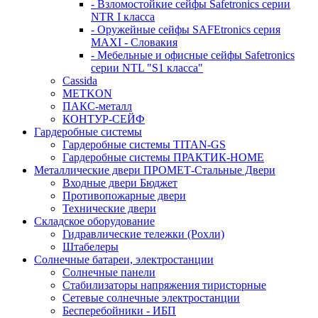
- Взломостойкие сейфы Safetronics серии
NTR I класса
- Оружейные сейфы SAFEtronics серия
MAXI - Словакия
- Мебельные и офисные сейфы Safetronics
серии NTL "S1 класса"
Cassida
METKON
ПАКС-металл
КОНТУР-СЕЙФ
Гардеробные системы
Гардеробные системы TITAN-GS
Гардеробные системы ПРАКТИК-HOME
Металлические двери ПРОМЕТ-Стальные Двери
Входные двери Бюджет
Противопожарные двери
Технические двери
Складское оборудование
Гидравлические тележки (Рохли)
Штабелеры
Солнечные батареи, электростанции
Солнечные панели
Стабилизаторы напряжения тиристорные
Сетевые солнечные электростанции
Бесперебойники - ИБП