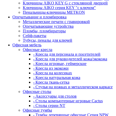
Ключницы AIKO KEY G с стеклянной дверцей
Ключницы AIKO серия KEY "с ключом"
Пенальницы-ключницы METKON
Опечатывание и пломбировка
Металлические печати с гравировкой
Опечатывающие устройства
Пломбы, пломбираторы
Сейф-пакеты
Тубусы, пеналы для ключей
Офисная мебель
Офисные кресла
- Кресла для персонала и посетителей
- Кресла для руководителей кожа/экокожа
- Кресла игровые, геймерские
- Кресла из экокожи
- Кресла на колесиках
- Кресла натуральная кожа
- Кресла ткань-сетка
- Стулья на ножках и металлическом каркасе
Офисные столы
- Аксессуары для столов
- Столы компьютерные игровые Cactus
- Столы серии NT
Офисные тумбы
- Тумбы деревянные офисные Серия NPW