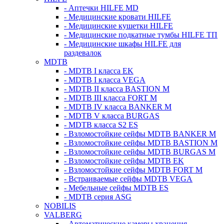
- Аптечки HILFE MD
- Медицинские кровати HILFE
- Медицинские кушетки HILFE
- Медицинские подкатные тумбы HILFE ТП
- Медицинские шкафы HILFE для
раздевалок
MDTB
- MDTB I класса EK
- MDTB I класса VEGA
- MDTB II класса BASTION M
- MDTB III класса FORT M
- MDTB IV класса BANKER M
- MDTB V класса BURGAS
- MDTB класса S2 ES
- Взломостойкие сейфы MDTB BANKER M
- Взломостойкие сейфы MDTB BASTION M
- Взломостойкие сейфы MDTB BURGAS M
- Взломостойкие сейфы MDTB EK
- Взломостойкие сейфы MDTB FORT M
- Встраиваемые сейфы MDTB VEGA
- Мебельные сейфы MDTB ES
- MDTB серия ASG
NOBILIS
VALBERG
- Автоматические камеры хранения