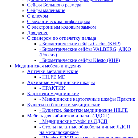
Сейфы Большого размера
Сейфы маленькие
С ключом
С механическим шифратором
С электронным кодовым замком
Для денег
С сканером по отпечатку пальца
- Биометрические сейфы Cactus (КНР)
- Биометрические сейфы VALBERG, AIKO
(Россия)
- Биометрические сейфы Klesto (КНР)
Медицинская мебель и изделия
Аптечки металлические
- HILFE MD
Архивные медицинские шкафы
- ПРАКТИК
Картотеки медицинские
- Медицинские картотечные шкафы Практик
Кушетки и банкетки медицинские
- Кушетки, банкетки медицинские HILFE
Мебель для кабинетов и палат (ЛДСП)
- Медицинские тумбы из ЛДСП
- Столы палатные общебольничные ЛДСП
на металлокаркасе
- Шкафы ЛДСП для мед. халатов и лекарств