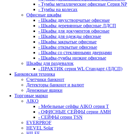
- Тумбы металлические офисные Серия NP
- Тумбы на колесах
Офисные шкафы
- Шкафы двухстворчатые офисные
- Шкафы деревянные офисные ЛДСП
- Шкафы для документов офисные
- Шкафы для одежды офисные
- Шкафы закрытые офисные
- Шкафы открытые офисные
- Шкафы со стеклянными дверцами
- Шкафы-тумбы низкие офисные
Шкафы для раздевалок
- ПРАКТИК серия WL Стандарт (ЛДСП)
Банковская техника
Счетчики банкнот
Детекторы банкнот и валют
Денежные ящики
Торговые марки
AIKO
- Мебельные сейфы AIKO серия Т
- ОФИСНЫЕ СЕЙФЫ серии AMH
- СЕЙФЫ серии TSN
EVERPROF
HEVEL Solar
HILFE