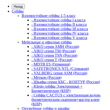
Назад
Сейфы
Взломостойкие сейфы 1-5 класс
- Взломостойкие сейфы I класса
- Взломостойкие сейфы II класса
- Взломостойкие сейфы III класса
- Взломостойкие сейфы IV класса
- Взломостойкие сейфы V класса
Мебельные и офисные сейфы
- AIKO серия AMH (Россия)
- AIKO серия TM (Россия)
- AIKO серия TSN (Россия)
- AIKO серия Т (Россия)
- MDTB ES (Германия)
- SAFETRONICS NTL (Словакия)
- VALBERG серия ASM (Россия)
- Меткон (Россия)
- Шкафы серии КБС - КОНТУР (Россия)
- Klesto сейфы Электронные +
Биометрические (КНР)
- Сейфы CACTUS с электронным кодом-
биометрическим сканером+мастер ключ
(КНР)
Оружейные сейфы и шкафы