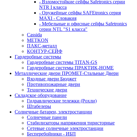
- Взломостойкие сейфы Safetronics серии
NTR I класса
- Оружейные сейфы SAFEtronics серия
MAXI - Словакия
- Мебельные и офисные сейфы Safetronics
серии NTL "S1 класса"
Cassida
METKON
ПАКС-металл
КОНТУР-СЕЙФ
Гардеробные системы
Гардеробные системы TITAN-GS
Гардеробные системы ПРАКТИК-HOME
Металлические двери ПРОМЕТ-Стальные Двери
Входные двери Бюджет
Противопожарные двери
Технические двери
Складское оборудование
Гидравлические тележки (Рохли)
Штабелеры
Солнечные батареи, электростанции
Солнечные панели
Стабилизаторы напряжения тиристорные
Сетевые солнечные электростанции
Бесперебойники - ИБП