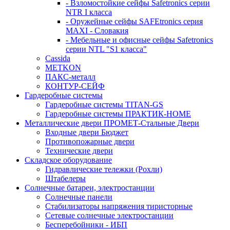
- Взломостойкие сейфы Safetronics серии
NTR I класса
- Оружейные сейфы SAFEtronics серия
MAXI - Словакия
- Мебельные и офисные сейфы Safetronics
серии NTL "S1 класса"
Cassida
METKON
ПАКС-металл
КОНТУР-СЕЙФ
Гардеробные системы
Гардеробные системы TITAN-GS
Гардеробные системы ПРАКТИК-HOME
Металлические двери ПРОМЕТ-Стальные Двери
Входные двери Бюджет
Противопожарные двери
Технические двери
Складское оборудование
Гидравлические тележки (Рохли)
Штабелеры
Солнечные батареи, электростанции
Солнечные панели
Стабилизаторы напряжения тиристорные
Сетевые солнечные электростанции
Бесперебойники - ИБП