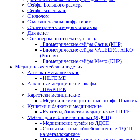
Сейфы Большого размера
Сейфы маленькие
С ключом
С механическим шифратором
С электронным кодовым замком
Для денег
С сканером по отпечатку пальца
- Биометрические сейфы Cactus (КНР)
- Биометрические сейфы VALBERG, AIKO
(Россия)
- Биометрические сейфы Klesto (КНР)
Медицинская мебель и изделия
Аптечки металлические
- HILFE MD
Архивные медицинские шкафы
- ПРАКТИК
Картотеки медицинские
- Медицинские картотечные шкафы Практик
Кушетки и банкетки медицинские
- Кушетки, банкетки медицинские HILFE
Мебель для кабинетов и палат (ЛДСП)
- Медицинские тумбы из ЛДСП
- Столы палатные общебольничные ЛДСП
на металлокаркасе
- Шкафы ЛДСП для мед. халатов и лекарств