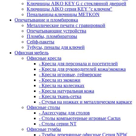
Ключницы AIKO KEY G с стеклянной дверцей
Ключницы AIKO серия KEY "с ключом"
Пенальницы-ключницы METKON
Опечатывание и пломбировка
Металлические печати с гравировкой
Опечатывающие устройства
Пломбы, пломбираторы
Сейф-пакеты
Тубусы, пеналы для ключей
Офисная мебель
Офисные кресла
- Кресла для персонала и посетителей
- Кресла для руководителей кожа/экокожа
- Кресла игровые, геймерские
- Кресла из экокожи
- Кресла на колесиках
- Кресла натуральная кожа
- Кресла ткань-сетка
- Стулья на ножках и металлическом каркасе
Офисные столы
- Аксессуары для столов
- Столы компьютерные игровые Cactus
- Столы серии NT
Офисные тумбы
- Тумбы деревянные офисные Серия NPW