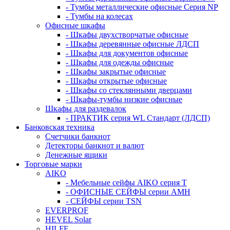
- Тумбы металлические офисные Серия NP
- Тумбы на колесах
Офисные шкафы
- Шкафы двухстворчатые офисные
- Шкафы деревянные офисные ЛДСП
- Шкафы для документов офисные
- Шкафы для одежды офисные
- Шкафы закрытые офисные
- Шкафы открытые офисные
- Шкафы со стеклянными дверцами
- Шкафы-тумбы низкие офисные
Шкафы для раздевалок
- ПРАКТИК серия WL Стандарт (ЛДСП)
Банковская техника
Счетчики банкнот
Детекторы банкнот и валют
Денежные ящики
Торговые марки
AIKO
- Мебельные сейфы AIKO серия Т
- ОФИСНЫЕ СЕЙФЫ серии AMH
- СЕЙФЫ серии TSN
EVERPROF
HEVEL Solar
HILFE