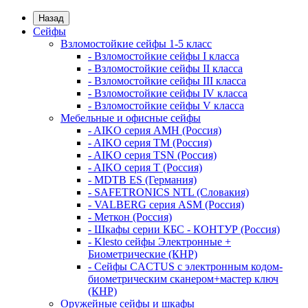
Назад
Сейфы
Взломостойкие сейфы 1-5 класс
- Взломостойкие сейфы I класса
- Взломостойкие сейфы II класса
- Взломостойкие сейфы III класса
- Взломостойкие сейфы IV класса
- Взломостойкие сейфы V класса
Мебельные и офисные сейфы
- AIKO серия AMH (Россия)
- AIKO серия TM (Россия)
- AIKO серия TSN (Россия)
- AIKO серия Т (Россия)
- MDTB ES (Германия)
- SAFETRONICS NTL (Словакия)
- VALBERG серия ASM (Россия)
- Меткон (Россия)
- Шкафы серии КБС - КОНТУР (Россия)
- Klesto сейфы Электронные +
Биометрические (КНР)
- Сейфы CACTUS с электронным кодом-
биометрическим сканером+мастер ключ
(КНР)
Оружейные сейфы и шкафы