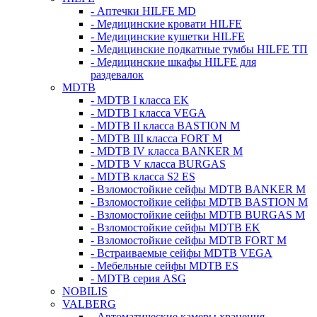
- Аптечки HILFE MD
- Медицинские кровати HILFE
- Медицинские кушетки HILFE
- Медицинские подкатные тумбы HILFE ТП
- Медицинские шкафы HILFE для
раздевалок
MDTB
- MDTB I класса EK
- MDTB I класса VEGA
- MDTB II класса BASTION M
- MDTB III класса FORT M
- MDTB IV класса BANKER M
- MDTB V класса BURGAS
- MDTB класса S2 ES
- Взломостойкие сейфы MDTB BANKER M
- Взломостойкие сейфы MDTB BASTION M
- Взломостойкие сейфы MDTB BURGAS M
- Взломостойкие сейфы MDTB EK
- Взломостойкие сейфы MDTB FORT M
- Встраиваемые сейфы MDTB VEGA
- Мебельные сейфы MDTB ES
- MDTB серия ASG
NOBILIS
VALBERG
- Автоматические камеры хранения