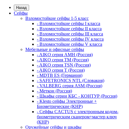
Назад
Сейфы
Взломостойкие сейфы 1-5 класс
- Взломостойкие сейфы I класса
- Взломостойкие сейфы II класса
- Взломостойкие сейфы III класса
- Взломостойкие сейфы IV класса
- Взломостойкие сейфы V класса
Мебельные и офисные сейфы
- AIKO серия AMH (Россия)
- AIKO серия TM (Россия)
- AIKO серия TSN (Россия)
- AIKO серия Т (Россия)
- MDTB ES (Германия)
- SAFETRONICS NTL (Словакия)
- VALBERG серия ASM (Россия)
- Меткон (Россия)
- Шкафы серии КБС - КОНТУР (Россия)
- Klesto сейфы Электронные +
Биометрические (КНР)
- Сейфы CACTUS с электронным кодом-
биометрическим сканером+мастер ключ
(КНР)
Оружейные сейфы и шкафы