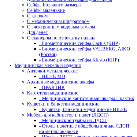
Сейфы Большого размера
Сейфы маленькие
С ключом
С механическим шифратором
С электронным кодовым замком
Для денег
С сканером по отпечатку пальца
- Биометрические сейфы Cactus (КНР)
- Биометрические сейфы VALBERG, AIKO
(Россия)
- Биометрические сейфы Klesto (КНР)
Медицинская мебель и изделия
Аптечки металлические
- HILFE MD
Архивные медицинские шкафы
- ПРАКТИК
Картотеки медицинские
- Медицинские картотечные шкафы Практик
Кушетки и банкетки медицинские
- Кушетки, банкетки медицинские HILFE
Мебель для кабинетов и палат (ЛДСП)
- Медицинские тумбы из ЛДСП
- Столы палатные общебольничные ЛДСП
на металлокаркасе
- Шкафы ЛДСП для мед. халатов и лекарств