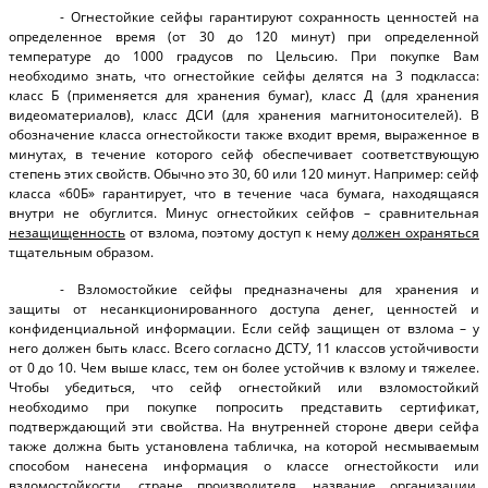
- Огнестойкие сейфы гарантируют сохранность ценностей на
определенное время (от 30 до 120 минут) при определенной
температуре до 1000 градусов по Цельсию. При покупке Вам
необходимо знать, что огнестойкие сейфы делятся на 3 подкласса:
класс Б (применяется для хранения бумаг), класс Д (для хранения
видеоматериалов), класс ДСИ (для хранения магнитоносителей). В
обозначение класса огнестойкости также входит время, выраженное в
минутах, в течение которого сейф обеспечивает соответствующую
степень этих свойств. Обычно это 30, 60 или 120 минут. Например: сейф
класса «60Б» гарантирует, что в течение часа бумага, находящаяся
внутри не обуглится. Минус огнестойких сейфов – сравнительная
незащищенность
от взлома, поэтому доступ к нему
должен охраняться
тщательным образом.
- Взломостойкие сейфы предназначены для хранения и
защиты от несанкционированного доступа денег, ценностей и
конфиденциальной информации. Если сейф защищен от взлома – у
него должен быть класс. Всего согласно ДСТУ, 11 классов устойчивости
от 0 до 10. Чем выше класс, тем он более устойчив к взлому и тяжелее.
Чтобы убедиться, что сейф огнестойкий или взломостойкий
необходимо при покупке попросить представить сертификат,
подтверждающий эти свойства. На внутренней стороне двери сейфа
также должна быть установлена табличка, на которой несмываемым
способом нанесена информация о классе огнестойкости или
взломостойкости, стране производителя, название организации,