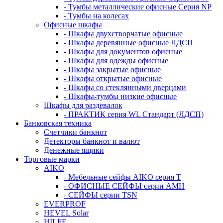
- Тумбы металлические офисные Серия NP
- Тумбы на колесах
Офисные шкафы
- Шкафы двухстворчатые офисные
- Шкафы деревянные офисные ЛДСП
- Шкафы для документов офисные
- Шкафы для одежды офисные
- Шкафы закрытые офисные
- Шкафы открытые офисные
- Шкафы со стеклянными дверцами
- Шкафы-тумбы низкие офисные
Шкафы для раздевалок
- ПРАКТИК серия WL Стандарт (ЛДСП)
Банковская техника
Счетчики банкнот
Детекторы банкнот и валют
Денежные ящики
Торговые марки
AIKO
- Мебельные сейфы AIKO серия Т
- ОФИСНЫЕ СЕЙФЫ серии AMH
- СЕЙФЫ серии TSN
EVERPROF
HEVEL Solar
HILFE