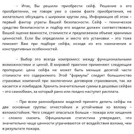
- Итак, Вы решили приобрести сейф. Решение о его
приобретении, не говоря уже о самом факте приобретения, не
желательно обсуждать с широким кругом лиц. Информация об этом –
первый фактор утраты Вашей безопасности. Сейф – техническое
средство безопасности и подбор его модели должен соответствовать
Вашей оценке важности, стоимости и предлагаемом объеме хранимых
ценностей. Если Вы определили и место его установки – это тоже
поможет Вам при подборе сейфа, исходя из его назначения и
конструктивных особенностей.
- Выбор это всегда компромисс между функциональными
возможностями и ценой. В мировой практике применяют следующие
пропорции: цена сейфа не может быть меньше десятой части
стоимости его содержимого. Этой "формулы" следует большинство
страховых компаний при заключении договоров страхования, так же
касается и ломбардов. Хранить значительные суммы в дешевых сейфах
– это самообман, за который рано или поздно наступит расплата.
- При всем разнообразии моделей принято делить сейфы на
две основные группы: огнестойкие и устойчивые ко взлому –
взломостойкие. Чего следует опасаться больше – пожара или хищения
– сложно сказать. Официальная статистика утверждает, что
значительно чаще ценности утрачиваются от воздействия взлома, чем
в результате пожара.