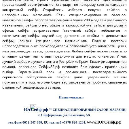
проводившей сертификацию, стандарт, по которому сертифицирован
конкретный сейф. Старайтесь избегать покупки сейфов в
непрофильных магазинах. Сеть специализированных салонов-
магазинов Сейфы располагает сейфами более 200 моделей различного
назначения: сейфы огнестойкие и взломостойкие; сейфы для дома и
офиса; сейфы встраиваемые (стенные); сейфы мебельные и
гостиничные; сейфы оружейные; депозитные стойки и депозитные
сейфы; сейфы специального назначения. Прямые поставки
непосредственно от производителей позволяют устанавливать цены,
чем рекомендует завод производитель. Любые сейфы можно сказать по
оптовым ценам мы готовы предложить для наших клиентов. У нас
лучший выбор и лучшие цены в Республике Крым. Квалифицированная
помощь персонала Сейфы82.рф позволит Вам сделать правильный
выбор. Гарантийный срок и возможность послегарантийного
сервисного обслуживания сейфов дают уверенность нашим
покупателям в том, что они будут застрахованы от проблем, связанных
с поломкой механизмов и замков.
Наши контакты:
ЮгСейф.рф
™
СПЕЦИАЛИЗИРОВАННЫЙ САЛОН МАГАЗИН,
г. Симферополь, ул. Самокиша, 5А
www.ЮгСейф.рф
тел./факс 0652-547-888, RU тел. моб
+7978-820-1234,