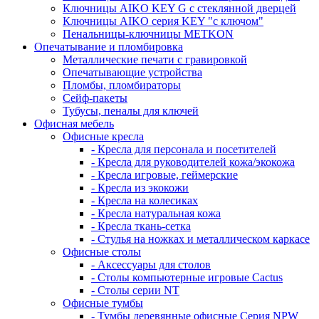
Ключницы AIKO KEY G с стеклянной дверцей
Ключницы AIKO серия KEY "с ключом"
Пенальницы-ключницы METKON
Опечатывание и пломбировка
Металлические печати с гравировкой
Опечатывающие устройства
Пломбы, пломбираторы
Сейф-пакеты
Тубусы, пеналы для ключей
Офисная мебель
Офисные кресла
- Кресла для персонала и посетителей
- Кресла для руководителей кожа/экокожа
- Кресла игровые, геймерские
- Кресла из экокожи
- Кресла на колесиках
- Кресла натуральная кожа
- Кресла ткань-сетка
- Стулья на ножках и металлическом каркасе
Офисные столы
- Аксессуары для столов
- Столы компьютерные игровые Cactus
- Столы серии NT
Офисные тумбы
- Тумбы деревянные офисные Серия NPW