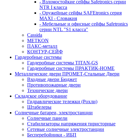
- Взломостойкие сейфы Safetronics серии
NTR I класса
- Оружейные сейфы SAFEtronics серия
MAXI - Словакия
- Мебельные и офисные сейфы Safetronics
серии NTL "S1 класса"
Cassida
METKON
ПАКС-металл
КОНТУР-СЕЙФ
Гардеробные системы
Гардеробные системы TITAN-GS
Гардеробные системы ПРАКТИК-HOME
Металлические двери ПРОМЕТ-Стальные Двери
Входные двери Бюджет
Противопожарные двери
Технические двери
Складское оборудование
Гидравлические тележки (Рохли)
Штабелеры
Солнечные батареи, электростанции
Солнечные панели
Стабилизаторы напряжения тиристорные
Сетевые солнечные электростанции
Бесперебойники - ИБП