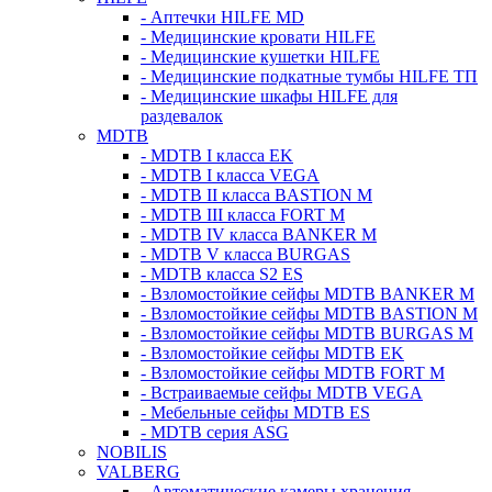
- Аптечки HILFE MD
- Медицинские кровати HILFE
- Медицинские кушетки HILFE
- Медицинские подкатные тумбы HILFE ТП
- Медицинские шкафы HILFE для
раздевалок
MDTB
- MDTB I класса EK
- MDTB I класса VEGA
- MDTB II класса BASTION M
- MDTB III класса FORT M
- MDTB IV класса BANKER M
- MDTB V класса BURGAS
- MDTB класса S2 ES
- Взломостойкие сейфы MDTB BANKER M
- Взломостойкие сейфы MDTB BASTION M
- Взломостойкие сейфы MDTB BURGAS M
- Взломостойкие сейфы MDTB EK
- Взломостойкие сейфы MDTB FORT M
- Встраиваемые сейфы MDTB VEGA
- Мебельные сейфы MDTB ES
- MDTB серия ASG
NOBILIS
VALBERG
- Автоматические камеры хранения