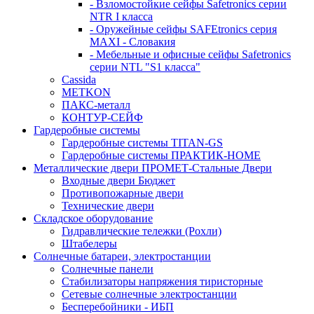
- Взломостойкие сейфы Safetronics серии
NTR I класса
- Оружейные сейфы SAFEtronics серия
MAXI - Словакия
- Мебельные и офисные сейфы Safetronics
серии NTL "S1 класса"
Cassida
METKON
ПАКС-металл
КОНТУР-СЕЙФ
Гардеробные системы
Гардеробные системы TITAN-GS
Гардеробные системы ПРАКТИК-HOME
Металлические двери ПРОМЕТ-Стальные Двери
Входные двери Бюджет
Противопожарные двери
Технические двери
Складское оборудование
Гидравлические тележки (Рохли)
Штабелеры
Солнечные батареи, электростанции
Солнечные панели
Стабилизаторы напряжения тиристорные
Сетевые солнечные электростанции
Бесперебойники - ИБП