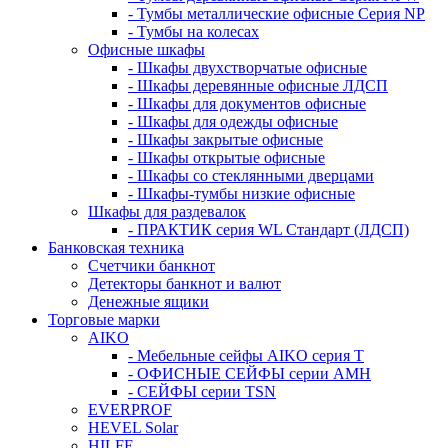
- Тумбы металлические офисные Серия NP
- Тумбы на колесах
Офисные шкафы
- Шкафы двухстворчатые офисные
- Шкафы деревянные офисные ЛДСП
- Шкафы для документов офисные
- Шкафы для одежды офисные
- Шкафы закрытые офисные
- Шкафы открытые офисные
- Шкафы со стеклянными дверцами
- Шкафы-тумбы низкие офисные
Шкафы для раздевалок
- ПРАКТИК серия WL Стандарт (ЛДСП)
Банковская техника
Счетчики банкнот
Детекторы банкнот и валют
Денежные ящики
Торговые марки
AIKO
- Мебельные сейфы AIKO серия Т
- ОФИСНЫЕ СЕЙФЫ серии AMH
- СЕЙФЫ серии TSN
EVERPROF
HEVEL Solar
HILFE