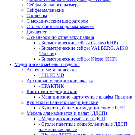
Сейфы Большого размера
Сейфы маленькие
С ключом
С механическим шифратором
С электронным кодовым замком
Для денег
С сканером по отпечатку пальца
- Биометрические сейфы Cactus (КНР)
- Биометрические сейфы VALBERG, AIKO
(Россия)
- Биометрические сейфы Klesto (КНР)
Медицинская мебель и изделия
Аптечки металлические
- HILFE MD
Архивные медицинские шкафы
- ПРАКТИК
Картотеки медицинские
- Медицинские картотечные шкафы Практик
Кушетки и банкетки медицинские
- Кушетки, банкетки медицинские HILFE
Мебель для кабинетов и палат (ЛДСП)
- Медицинские тумбы из ЛДСП
- Столы палатные общебольничные ЛДСП
на металлокаркасе
- Шкафы ЛДСП для мед. халатов и лекарств