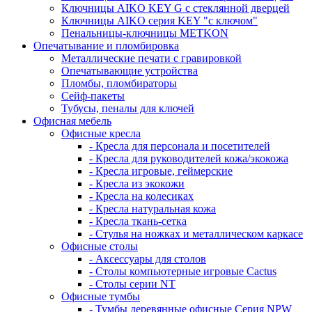
Ключницы AIKO KEY G с стеклянной дверцей
Ключницы AIKO серия KEY "с ключом"
Пенальницы-ключницы METKON
Опечатывание и пломбировка
Металлические печати с гравировкой
Опечатывающие устройства
Пломбы, пломбираторы
Сейф-пакеты
Тубусы, пеналы для ключей
Офисная мебель
Офисные кресла
- Кресла для персонала и посетителей
- Кресла для руководителей кожа/экокожа
- Кресла игровые, геймерские
- Кресла из экокожи
- Кресла на колесиках
- Кресла натуральная кожа
- Кресла ткань-сетка
- Стулья на ножках и металлическом каркасе
Офисные столы
- Аксессуары для столов
- Столы компьютерные игровые Cactus
- Столы серии NT
Офисные тумбы
- Тумбы деревянные офисные Серия NPW