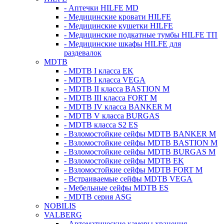
- Аптечки HILFE MD
- Медицинские кровати HILFE
- Медицинские кушетки HILFE
- Медицинские подкатные тумбы HILFE ТП
- Медицинские шкафы HILFE для
раздевалок
MDTB
- MDTB I класса EK
- MDTB I класса VEGA
- MDTB II класса BASTION M
- MDTB III класса FORT M
- MDTB IV класса BANKER M
- MDTB V класса BURGAS
- MDTB класса S2 ES
- Взломостойкие сейфы MDTB BANKER M
- Взломостойкие сейфы MDTB BASTION M
- Взломостойкие сейфы MDTB BURGAS M
- Взломостойкие сейфы MDTB EK
- Взломостойкие сейфы MDTB FORT M
- Встраиваемые сейфы MDTB VEGA
- Мебельные сейфы MDTB ES
- MDTB серия ASG
NOBILIS
VALBERG
- Автоматические камеры хранения