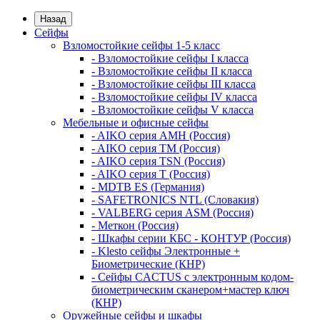
Назад
Сейфы
Взломостойкие сейфы 1-5 класс
- Взломостойкие сейфы I класса
- Взломостойкие сейфы II класса
- Взломостойкие сейфы III класса
- Взломостойкие сейфы IV класса
- Взломостойкие сейфы V класса
Мебельные и офисные сейфы
- AIKO серия AMH (Россия)
- AIKO серия TM (Россия)
- AIKO серия TSN (Россия)
- AIKO серия Т (Россия)
- MDTB ES (Германия)
- SAFETRONICS NTL (Словакия)
- VALBERG серия ASM (Россия)
- Меткон (Россия)
- Шкафы серии КБС - КОНТУР (Россия)
- Klesto сейфы Электронные +
Биометрические (КНР)
- Сейфы CACTUS с электронным кодом-
биометрическим сканером+мастер ключ
(КНР)
Оружейные сейфы и шкафы