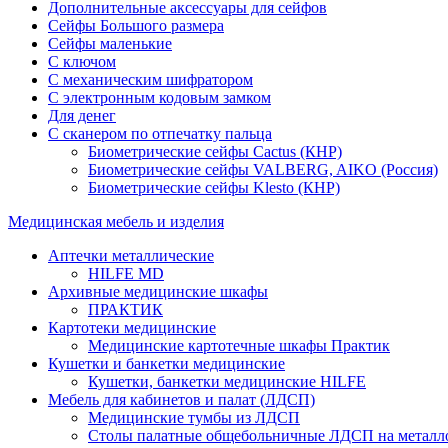
Дополнительные аксессуары для сейфов
Сейфы Большого размера
Сейфы маленькие
С ключом
С механическим шифратором
С электронным кодовым замком
Для денег
С сканером по отпечатку пальца
Биометрические сейфы Cactus (КНР)
Биометрические сейфы VALBERG, AIKO (Россия)
Биометрические сейфы Klesto (КНР)
Медицинская мебель и изделия
Аптечки металлические
HILFE MD
Архивные медицинские шкафы
ПРАКТИК
Картотеки медицинские
Медицинские картотечные шкафы Практик
Кушетки и банкетки медицинские
Кушетки, банкетки медицинские HILFE
Мебель для кабинетов и палат (ЛДСП)
Медицинские тумбы из ЛДСП
Столы палатные общебольничные ЛДСП на металл