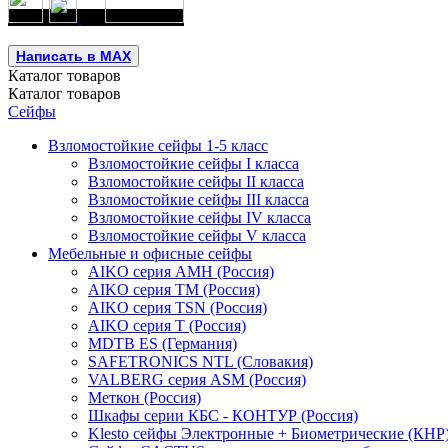
Написать в MAX
Каталог
товаров
Каталог
товаров
Сейфы
Взломостойкие сейфы 1-5 класс
Взломостойкие сейфы I класса
Взломостойкие сейфы II класса
Взломостойкие сейфы III класса
Взломостойкие сейфы IV класса
Взломостойкие сейфы V класса
Мебельные и офисные сейфы
AIKO серия AMH (Россия)
AIKO серия TM (Россия)
AIKO серия TSN (Россия)
AIKO серия Т (Россия)
MDTB ES (Германия)
SAFETRONICS NTL (Словакия)
VALBERG серия ASM (Россия)
Меткон (Россия)
Шкафы серии КБС - КОНТУР (Россия)
Klesto сейфы Электронные + Биометрические (КНР