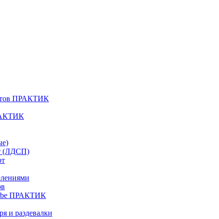
атов ПРАКТИК
РАКТИК
ые)
т (ЛДСП)
рт
елениями
ов
Cube ПРАКТИК
я и раздевалки