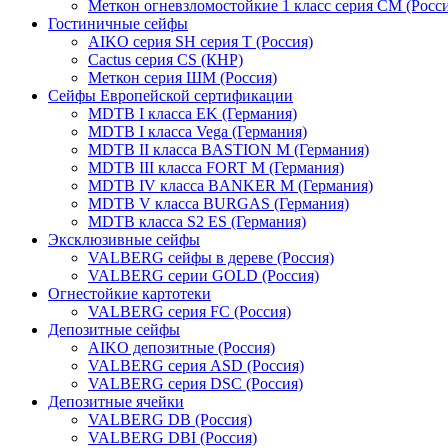
Меткон огневзломостойкие 1 класс серия СМ (Росси
Гостиничные сейфы
AIKO серия SH серия Т (Россия)
Cactus серия CS (КНР)
Меткон серия ШМ (Россия)
Сейфы Европейской сертификации
MDTB I класса EK (Германия)
MDTB I класса Vega (Германия)
MDTB II класса BASTION M (Германия)
MDTB III класса FORT M (Германия)
MDTB IV класса BANKER M (Германия)
MDTB V класса BURGAS (Германия)
MDTB класса S2 ES (Германия)
Эксклюзивные сейфы
VALBERG сейфы в дереве (Россия)
VALBERG серии GOLD (Россия)
Огнестойкие картотеки
VALBERG серия FC (Россия)
Депозитные сейфы
AIKO депозитные (Россия)
VALBERG серия ASD (Россия)
VALBERG серия DSC (Россия)
Депозитные ячейки
VALBERG DB (Россия)
VALBERG DBI (Россия)