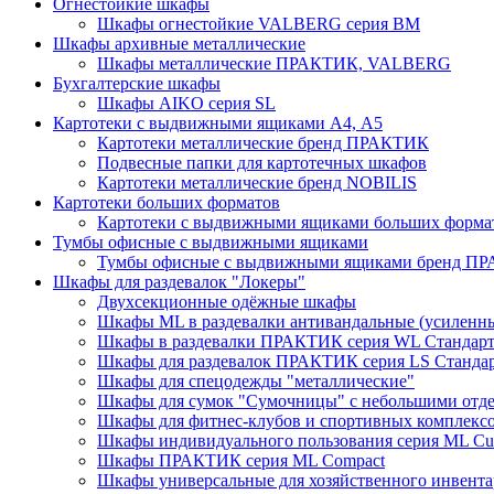
Огнестойкие шкафы
Шкафы огнестойкие VALBERG серия BM
Шкафы архивные металлические
Шкафы металлические ПРАКТИК, VALBERG
Бухгалтерские шкафы
Шкафы AIKO серия SL
Картотеки с выдвижными ящиками А4, А5
Картотеки металлические бренд ПРАКТИК
Подвесные папки для картотечных шкафов
Картотеки металлические бренд NOBILIS
Картотеки больших форматов
Картотеки с выдвижными ящиками больших форм
Тумбы офисные с выдвижными ящиками
Тумбы офисные с выдвижными ящиками бренд П
Шкафы для раздевалок "Локеры"
Двухсекционные одёжные шкафы
Шкафы ML в раздевалки антивандальные (усиленн
Шкафы в раздевалки ПРАКТИК серия WL Стандар
Шкафы для раздевалок ПРАКТИК серия LS Станда
Шкафы для спецодежды "металлические"
Шкафы для сумок "Сумочницы" с небольшими отд
Шкафы для фитнес-клубов и спортивных комплекс
Шкафы индивидуального пользования серия ML 
Шкафы ПРАКТИК серия ML Compact
Шкафы универсальные для хозяйственного инвентар