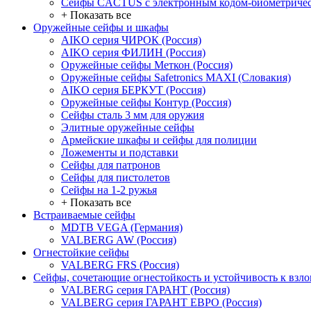
Сейфы CACTUS с электронным кодом-биометричес
+ Показать все
Оружейные сейфы и шкафы
AIKO серия ЧИРОК (Россия)
AIKO серия ФИЛИН (Россия)
Оружейные сейфы Меткон (Россия)
Оружейные сейфы Safetronics MAXI (Словакия)
AIKO серия БЕРКУТ (Россия)
Оружейные сейфы Контур (Россия)
Сейфы сталь 3 мм для оружия
Элитные оружейные сейфы
Армейские шкафы и сейфы для полиции
Ложементы и подставки
Сейфы для патронов
Сейфы для пистолетов
Сейфы на 1-2 ружья
+ Показать все
Встраиваемые сейфы
MDTB VEGA (Германия)
VALBERG AW (Россия)
Огнестойкие сейфы
VALBERG FRS (Россия)
Сейфы, сочетающие огнестойкость и устойчивость к взл
VALBERG серия ГАРАНТ (Россия)
VALBERG серия ГАРАНТ ЕВРО (Россия)