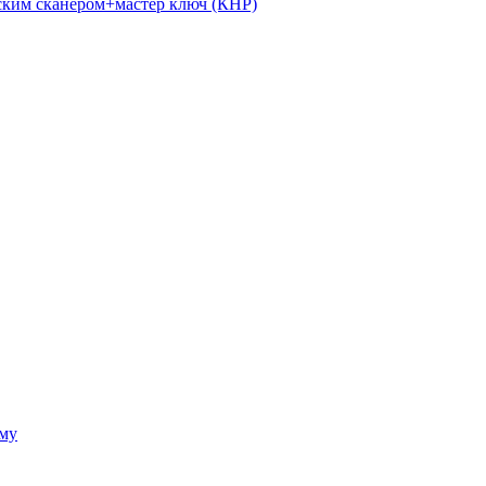
ким сканером+мастер ключ (КНР)
ому