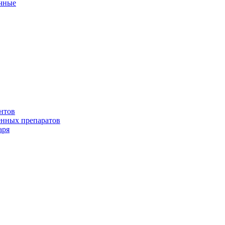
ичные
нтов
енных препаратов
аря