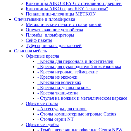
Ключницы AIKO KEY G с стеклянной дверцей
Ключницы AIKO серия KEY "с ключом"
Пенальницы-ключницы METKON
Опечатывание и пломбировка
Металлические печати с гравировкой
Опечатывающие устройства
Пломбы, пломбираторы
Сейф-пакеты
Тубусы, пеналы для ключей
Офисная мебель
Офисные кресла
- Кресла для персонала и посетителей
- Кресла для руководителей кожа/экокожа
- Кресла игровые, геймерские
- Кресла из экокожи
- Кресла на колесиках
- Кресла натуральная кожа
- Кресла ткань-сетка
- Стулья на ножках и металлическом каркасе
Офисные столы
- Аксессуары для столов
- Столы компьютерные игровые Cactus
- Столы серии NT
Офисные тумбы
- Тумбы деревянные офисные Серия NPW