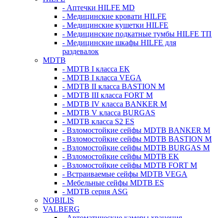
- Аптечки HILFE MD
- Медицинские кровати HILFE
- Медицинские кушетки HILFE
- Медицинские подкатные тумбы HILFE ТП
- Медицинские шкафы HILFE для
раздевалок
MDTB
- MDTB I класса EK
- MDTB I класса VEGA
- MDTB II класса BASTION M
- MDTB III класса FORT M
- MDTB IV класса BANKER M
- MDTB V класса BURGAS
- MDTB класса S2 ES
- Взломостойкие сейфы MDTB BANKER M
- Взломостойкие сейфы MDTB BASTION M
- Взломостойкие сейфы MDTB BURGAS M
- Взломостойкие сейфы MDTB EK
- Взломостойкие сейфы MDTB FORT M
- Встраиваемые сейфы MDTB VEGA
- Мебельные сейфы MDTB ES
- MDTB серия ASG
NOBILIS
VALBERG
- Автоматические камеры хранения