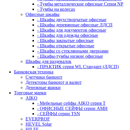
- Тумбы металлические офисные Серия NP
- Тумбы на колесах
Офисные шкафы
- Шкафы двухстворчатые офисные
- Шкафы деревянные офисные ЛДСП
- Шкафы для документов офисные
- Шкафы для одежды офисные
- Шкафы закрытые офисные
- Шкафы открытые офисные
- Шкафы со стеклянными дверцами
- Шкафы-тумбы низкие офисные
Шкафы для раздевалок
- ПРАКТИК серия WL Стандарт (ЛДСП)
Банковская техника
Счетчики банкнот
Детекторы банкнот и валют
Денежные ящики
Торговые марки
AIKO
- Мебельные сейфы AIKO серия Т
- ОФИСНЫЕ СЕЙФЫ серии AMH
- СЕЙФЫ серии TSN
EVERPROF
HEVEL Solar
HILFE