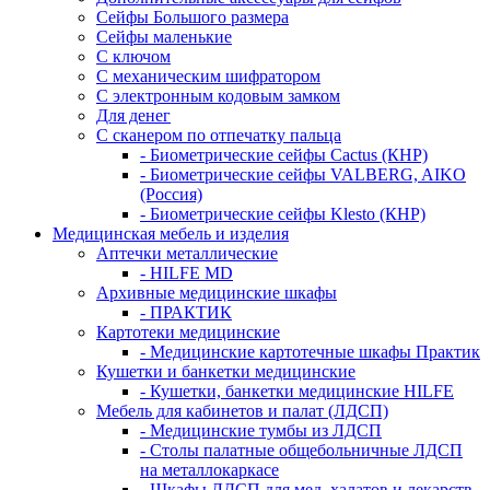
Сейфы Большого размера
Сейфы маленькие
С ключом
С механическим шифратором
С электронным кодовым замком
Для денег
С сканером по отпечатку пальца
- Биометрические сейфы Cactus (КНР)
- Биометрические сейфы VALBERG, AIKO
(Россия)
- Биометрические сейфы Klesto (КНР)
Медицинская мебель и изделия
Аптечки металлические
- HILFE MD
Архивные медицинские шкафы
- ПРАКТИК
Картотеки медицинские
- Медицинские картотечные шкафы Практик
Кушетки и банкетки медицинские
- Кушетки, банкетки медицинские HILFE
Мебель для кабинетов и палат (ЛДСП)
- Медицинские тумбы из ЛДСП
- Столы палатные общебольничные ЛДСП
на металлокаркасе
- Шкафы ЛДСП для мед. халатов и лекарств