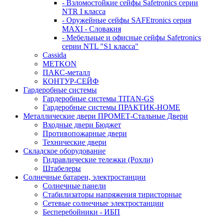
- Взломостойкие сейфы Safetronics серии
NTR I класса
- Оружейные сейфы SAFEtronics серия
MAXI - Словакия
- Мебельные и офисные сейфы Safetronics
серии NTL "S1 класса"
Cassida
METKON
ПАКС-металл
КОНТУР-СЕЙФ
Гардеробные системы
Гардеробные системы TITAN-GS
Гардеробные системы ПРАКТИК-HOME
Металлические двери ПРОМЕТ-Стальные Двери
Входные двери Бюджет
Противопожарные двери
Технические двери
Складское оборудование
Гидравлические тележки (Рохли)
Штабелеры
Солнечные батареи, электростанции
Солнечные панели
Стабилизаторы напряжения тиристорные
Сетевые солнечные электростанции
Бесперебойники - ИБП