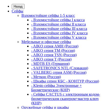
Назад
Сейфы
Взломостойкие сейфы 1-5 класс
- Взломостойкие сейфы I класса
- Взломостойкие сейфы II класса
- Взломостойкие сейфы III класса
- Взломостойкие сейфы IV класса
- Взломостойкие сейфы V класса
Мебельные и офисные сейфы
- AIKO серия AMH (Россия)
- AIKO серия TM (Россия)
- AIKO серия TSN (Россия)
- AIKO серия Т (Россия)
- MDTB ES (Германия)
- SAFETRONICS NTL (Словакия)
- VALBERG серия ASM (Россия)
- Меткон (Россия)
- Шкафы серии КБС - КОНТУР (Россия)
- Klesto сейфы Электронные +
Биометрические (КНР)
- Сейфы CACTUS с электронным кодом-
биометрическим сканером+мастер ключ
(КНР)
Оружейные сейфы и шкафы