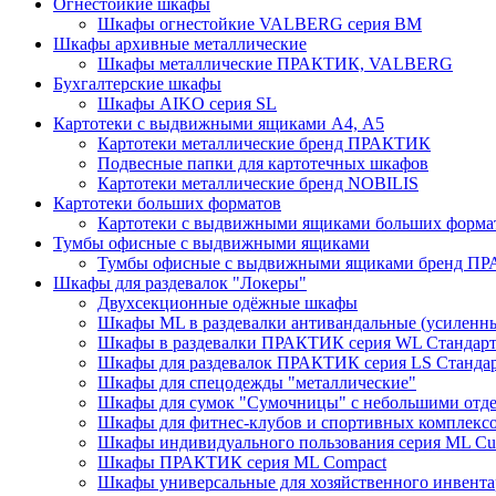
Огнестойкие шкафы
Шкафы огнестойкие VALBERG серия BM
Шкафы архивные металлические
Шкафы металлические ПРАКТИК, VALBERG
Бухгалтерские шкафы
Шкафы AIKO серия SL
Картотеки с выдвижными ящиками А4, А5
Картотеки металлические бренд ПРАКТИК
Подвесные папки для картотечных шкафов
Картотеки металлические бренд NOBILIS
Картотеки больших форматов
Картотеки с выдвижными ящиками больших форм
Тумбы офисные с выдвижными ящиками
Тумбы офисные с выдвижными ящиками бренд П
Шкафы для раздевалок "Локеры"
Двухсекционные одёжные шкафы
Шкафы ML в раздевалки антивандальные (усиленн
Шкафы в раздевалки ПРАКТИК серия WL Стандар
Шкафы для раздевалок ПРАКТИК серия LS Станда
Шкафы для спецодежды "металлические"
Шкафы для сумок "Сумочницы" с небольшими отд
Шкафы для фитнес-клубов и спортивных комплекс
Шкафы индивидуального пользования серия ML 
Шкафы ПРАКТИК серия ML Compact
Шкафы универсальные для хозяйственного инвентар