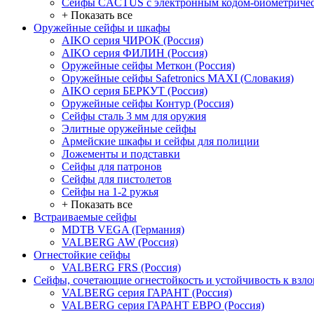
Сейфы CACTUS с электронным кодом-биометричес
+ Показать все
Оружейные сейфы и шкафы
AIKO серия ЧИРОК (Россия)
AIKO серия ФИЛИН (Россия)
Оружейные сейфы Меткон (Россия)
Оружейные сейфы Safetronics MAXI (Словакия)
AIKO серия БЕРКУТ (Россия)
Оружейные сейфы Контур (Россия)
Сейфы сталь 3 мм для оружия
Элитные оружейные сейфы
Армейские шкафы и сейфы для полиции
Ложементы и подставки
Сейфы для патронов
Сейфы для пистолетов
Сейфы на 1-2 ружья
+ Показать все
Встраиваемые сейфы
MDTB VEGA (Германия)
VALBERG AW (Россия)
Огнестойкие сейфы
VALBERG FRS (Россия)
Сейфы, сочетающие огнестойкость и устойчивость к взл
VALBERG серия ГАРАНТ (Россия)
VALBERG серия ГАРАНТ ЕВРО (Россия)