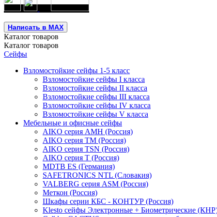
Написать в MAX
Каталог
товаров
Каталог
товаров
Сейфы
Взломостойкие сейфы 1-5 класс
Взломостойкие сейфы I класса
Взломостойкие сейфы II класса
Взломостойкие сейфы III класса
Взломостойкие сейфы IV класса
Взломостойкие сейфы V класса
Мебельные и офисные сейфы
AIKO серия AMH (Россия)
AIKO серия TM (Россия)
AIKO серия TSN (Россия)
AIKO серия Т (Россия)
MDTB ES (Германия)
SAFETRONICS NTL (Словакия)
VALBERG серия ASM (Россия)
Меткон (Россия)
Шкафы серии КБС - КОНТУР (Россия)
Klesto сейфы Электронные + Биометрические (КНР