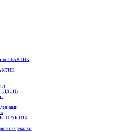
атов ПРАКТИК
РАКТИК
ые)
т (ЛДСП)
рт
елениями
ов
Cube ПРАКТИК
я и раздевалки