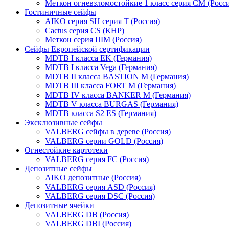
Меткон огневзломостойкие 1 класс серия СМ (Росси
Гостиничные сейфы
AIKO серия SH серия Т (Россия)
Cactus серия CS (КНР)
Меткон серия ШМ (Россия)
Сейфы Европейской сертификации
MDTB I класса EK (Германия)
MDTB I класса Vega (Германия)
MDTB II класса BASTION M (Германия)
MDTB III класса FORT M (Германия)
MDTB IV класса BANKER M (Германия)
MDTB V класса BURGAS (Германия)
MDTB класса S2 ES (Германия)
Эксклюзивные сейфы
VALBERG сейфы в дереве (Россия)
VALBERG серии GOLD (Россия)
Огнестойкие картотеки
VALBERG серия FC (Россия)
Депозитные сейфы
AIKO депозитные (Россия)
VALBERG серия ASD (Россия)
VALBERG серия DSC (Россия)
Депозитные ячейки
VALBERG DB (Россия)
VALBERG DBI (Россия)