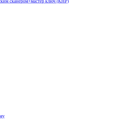
ким сканером+мастер ключ (КНР)
ому