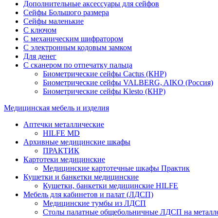
Дополнительные аксессуары для сейфов
Сейфы Большого размера
Сейфы маленькие
С ключом
С механическим шифратором
С электронным кодовым замком
Для денег
С сканером по отпечатку пальца
Биометрические сейфы Cactus (КНР)
Биометрические сейфы VALBERG, AIKO (Россия)
Биометрические сейфы Klesto (КНР)
Медицинская мебель и изделия
Аптечки металлические
HILFE MD
Архивные медицинские шкафы
ПРАКТИК
Картотеки медицинские
Медицинские картотечные шкафы Практик
Кушетки и банкетки медицинские
Кушетки, банкетки медицинские HILFE
Мебель для кабинетов и палат (ЛДСП)
Медицинские тумбы из ЛДСП
Столы палатные общебольничные ЛДСП на металл