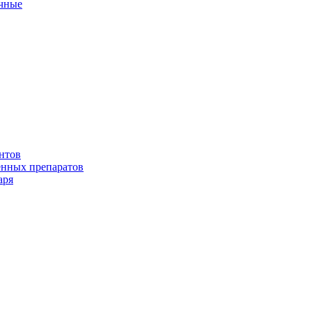
ичные
нтов
енных препаратов
аря