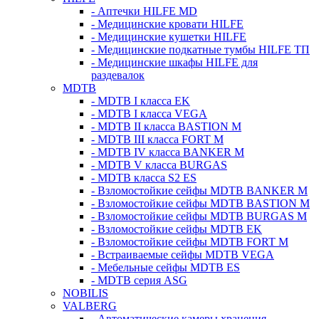
- Аптечки HILFE MD
- Медицинские кровати HILFE
- Медицинские кушетки HILFE
- Медицинские подкатные тумбы HILFE ТП
- Медицинские шкафы HILFE для
раздевалок
MDTB
- MDTB I класса EK
- MDTB I класса VEGA
- MDTB II класса BASTION M
- MDTB III класса FORT M
- MDTB IV класса BANKER M
- MDTB V класса BURGAS
- MDTB класса S2 ES
- Взломостойкие сейфы MDTB BANKER M
- Взломостойкие сейфы MDTB BASTION M
- Взломостойкие сейфы MDTB BURGAS M
- Взломостойкие сейфы MDTB EK
- Взломостойкие сейфы MDTB FORT M
- Встраиваемые сейфы MDTB VEGA
- Мебельные сейфы MDTB ES
- MDTB серия ASG
NOBILIS
VALBERG
- Автоматические камеры хранения