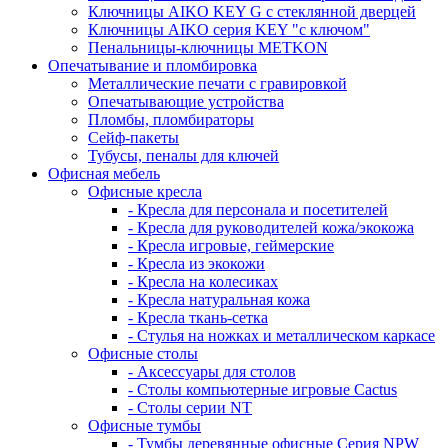
Ключницы AIKO KEY G с стеклянной дверцей
Ключницы AIKO серия KEY "с ключом"
Пенальницы-ключницы METKON
Опечатывание и пломбировка
Металлические печати с гравировкой
Опечатывающие устройства
Пломбы, пломбираторы
Сейф-пакеты
Тубусы, пеналы для ключей
Офисная мебель
Офисные кресла
- Кресла для персонала и посетителей
- Кресла для руководителей кожа/экокожа
- Кресла игровые, геймерские
- Кресла из экокожи
- Кресла на колесиках
- Кресла натуральная кожа
- Кресла ткань-сетка
- Стулья на ножках и металлическом каркасе
Офисные столы
- Аксессуары для столов
- Столы компьютерные игровые Cactus
- Столы серии NT
Офисные тумбы
- Тумбы деревянные офисные Серия NPW