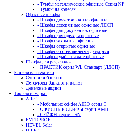
- Тумбы металлические офисные Серия NP
- Тумбы на колесах
Офисные шкафы
- Шкафы двухстворчатые офисные
- Шкафы деревянные офисные ЛДСП
- Шкафы для документов офисные
- Шкафы для одежды офисные
- Шкафы закрытые офисные
- Шкафы открытые офисные
- Шкафы со стеклянными дверцами
- Шкафы-тумбы низкие офисные
Шкафы для раздевалок
- ПРАКТИК серия WL Стандарт (ЛДСП)
Банковская техника
Счетчики банкнот
Детекторы банкнот и валют
Денежные ящики
Торговые марки
AIKO
- Мебельные сейфы AIKO серия Т
- ОФИСНЫЕ СЕЙФЫ серии AMH
- СЕЙФЫ серии TSN
EVERPROF
HEVEL Solar
HILFE