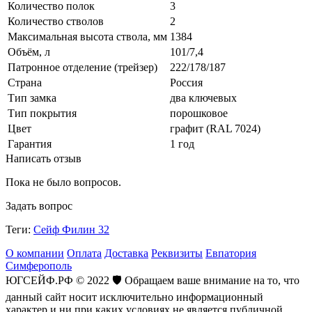
Количество полок
3
Количество стволов
2
Максимальная высота ствола, мм
1384
Объём, л
101/7,4
Патронное отделение (трейзер)
222/178/187
Страна
Россия
Тип замка
два ключевых
Тип покрытия
порошковое
Цвет
графит (RAL 7024)
Гарантия
1 год
Написать отзыв
Пока не было вопросов.
Задать вопрос
Теги:
Сейф Филин 32
О компании
Оплата
Доставка
Реквизиты
Евпатория
Симферополь
ЮГСЕЙФ.РФ © 2022 🛡️ Обращаем ваше внимание на то, что
данный сайт носит исключительно информационный
характер и ни при каких условиях не является публичной