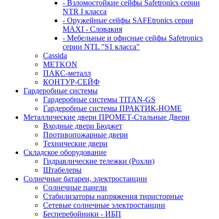
- Взломостойкие сейфы Safetronics серии
NTR I класса
- Оружейные сейфы SAFEtronics серия
MAXI - Словакия
- Мебельные и офисные сейфы Safetronics
серии NTL "S1 класса"
Cassida
METKON
ПАКС-металл
КОНТУР-СЕЙФ
Гардеробные системы
Гардеробные системы TITAN-GS
Гардеробные системы ПРАКТИК-HOME
Металлические двери ПРОМЕТ-Стальные Двери
Входные двери Бюджет
Противопожарные двери
Технические двери
Складское оборудование
Гидравлические тележки (Рохли)
Штабелеры
Солнечные батареи, электростанции
Солнечные панели
Стабилизаторы напряжения тиристорные
Сетевые солнечные электростанции
Бесперебойники - ИБП