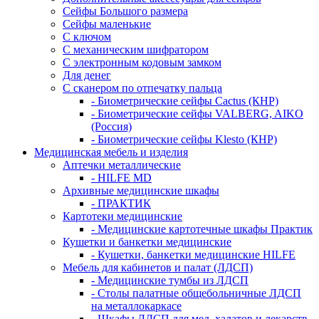
Сейфы Большого размера
Сейфы маленькие
С ключом
С механическим шифратором
С электронным кодовым замком
Для денег
С сканером по отпечатку пальца
- Биометрические сейфы Cactus (КНР)
- Биометрические сейфы VALBERG, AIKO
(Россия)
- Биометрические сейфы Klesto (КНР)
Медицинская мебель и изделия
Аптечки металлические
- HILFE MD
Архивные медицинские шкафы
- ПРАКТИК
Картотеки медицинские
- Медицинские картотечные шкафы Практик
Кушетки и банкетки медицинские
- Кушетки, банкетки медицинские HILFE
Мебель для кабинетов и палат (ЛДСП)
- Медицинские тумбы из ЛДСП
- Столы палатные общебольничные ЛДСП
на металлокаркасе
- Шкафы ЛДСП для мед. халатов и лекарств