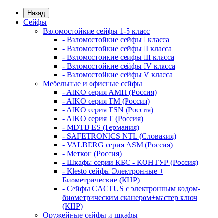
Назад
Сейфы
Взломостойкие сейфы 1-5 класс
- Взломостойкие сейфы I класса
- Взломостойкие сейфы II класса
- Взломостойкие сейфы III класса
- Взломостойкие сейфы IV класса
- Взломостойкие сейфы V класса
Мебельные и офисные сейфы
- AIKO серия AMH (Россия)
- AIKO серия TM (Россия)
- AIKO серия TSN (Россия)
- AIKO серия Т (Россия)
- MDTB ES (Германия)
- SAFETRONICS NTL (Словакия)
- VALBERG серия ASM (Россия)
- Меткон (Россия)
- Шкафы серии КБС - КОНТУР (Россия)
- Klesto сейфы Электронные +
Биометрические (КНР)
- Сейфы CACTUS с электронным кодом-
биометрическим сканером+мастер ключ
(КНР)
Оружейные сейфы и шкафы