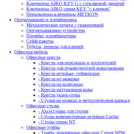
Ключницы AIKO KEY G с стеклянной дверцей
Ключницы AIKO серия KEY "с ключом"
Пенальницы-ключницы METKON
Опечатывание и пломбировка
Металлические печати с гравировкой
Опечатывающие устройства
Пломбы, пломбираторы
Сейф-пакеты
Тубусы, пеналы для ключей
Офисная мебель
Офисные кресла
- Кресла для персонала и посетителей
- Кресла для руководителей кожа/экокожа
- Кресла игровые, геймерские
- Кресла из экокожи
- Кресла на колесиках
- Кресла натуральная кожа
- Кресла ткань-сетка
- Стулья на ножках и металлическом каркасе
Офисные столы
- Аксессуары для столов
- Столы компьютерные игровые Cactus
- Столы серии NT
Офисные тумбы
- Тумбы деревянные офисные Серия NPW