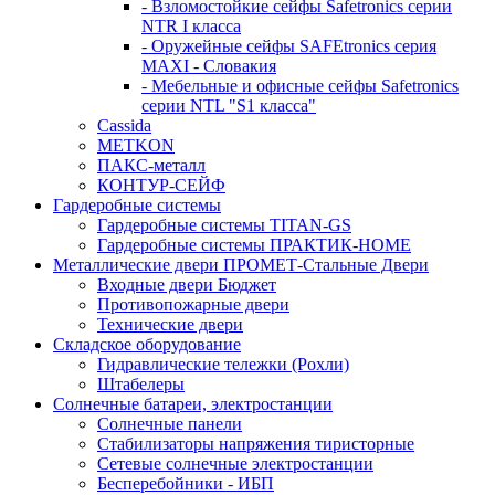
- Взломостойкие сейфы Safetronics серии
NTR I класса
- Оружейные сейфы SAFEtronics серия
MAXI - Словакия
- Мебельные и офисные сейфы Safetronics
серии NTL "S1 класса"
Cassida
METKON
ПАКС-металл
КОНТУР-СЕЙФ
Гардеробные системы
Гардеробные системы TITAN-GS
Гардеробные системы ПРАКТИК-HOME
Металлические двери ПРОМЕТ-Стальные Двери
Входные двери Бюджет
Противопожарные двери
Технические двери
Складское оборудование
Гидравлические тележки (Рохли)
Штабелеры
Солнечные батареи, электростанции
Солнечные панели
Стабилизаторы напряжения тиристорные
Сетевые солнечные электростанции
Бесперебойники - ИБП