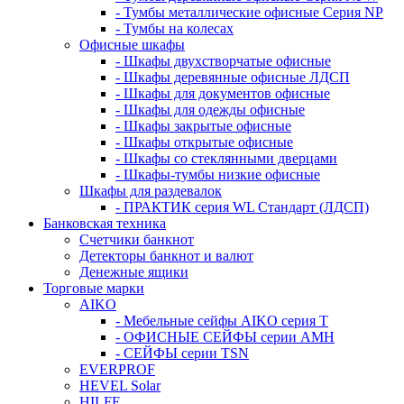
- Тумбы металлические офисные Серия NP
- Тумбы на колесах
Офисные шкафы
- Шкафы двухстворчатые офисные
- Шкафы деревянные офисные ЛДСП
- Шкафы для документов офисные
- Шкафы для одежды офисные
- Шкафы закрытые офисные
- Шкафы открытые офисные
- Шкафы со стеклянными дверцами
- Шкафы-тумбы низкие офисные
Шкафы для раздевалок
- ПРАКТИК серия WL Стандарт (ЛДСП)
Банковская техника
Счетчики банкнот
Детекторы банкнот и валют
Денежные ящики
Торговые марки
AIKO
- Мебельные сейфы AIKO серия Т
- ОФИСНЫЕ СЕЙФЫ серии AMH
- СЕЙФЫ серии TSN
EVERPROF
HEVEL Solar
HILFE