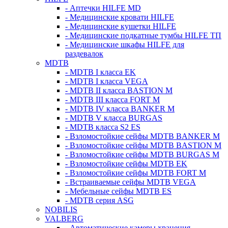
- Аптечки HILFE MD
- Медицинские кровати HILFE
- Медицинские кушетки HILFE
- Медицинские подкатные тумбы HILFE ТП
- Медицинские шкафы HILFE для
раздевалок
MDTB
- MDTB I класса EK
- MDTB I класса VEGA
- MDTB II класса BASTION M
- MDTB III класса FORT M
- MDTB IV класса BANKER M
- MDTB V класса BURGAS
- MDTB класса S2 ES
- Взломостойкие сейфы MDTB BANKER M
- Взломостойкие сейфы MDTB BASTION M
- Взломостойкие сейфы MDTB BURGAS M
- Взломостойкие сейфы MDTB EK
- Взломостойкие сейфы MDTB FORT M
- Встраиваемые сейфы MDTB VEGA
- Мебельные сейфы MDTB ES
- MDTB серия ASG
NOBILIS
VALBERG
- Автоматические камеры хранения