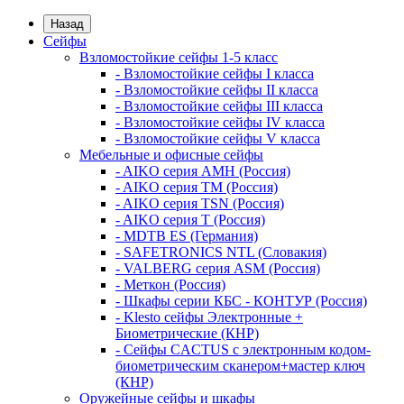
Назад
Сейфы
Взломостойкие сейфы 1-5 класс
- Взломостойкие сейфы I класса
- Взломостойкие сейфы II класса
- Взломостойкие сейфы III класса
- Взломостойкие сейфы IV класса
- Взломостойкие сейфы V класса
Мебельные и офисные сейфы
- AIKO серия AMH (Россия)
- AIKO серия TM (Россия)
- AIKO серия TSN (Россия)
- AIKO серия Т (Россия)
- MDTB ES (Германия)
- SAFETRONICS NTL (Словакия)
- VALBERG серия ASM (Россия)
- Меткон (Россия)
- Шкафы серии КБС - КОНТУР (Россия)
- Klesto сейфы Электронные +
Биометрические (КНР)
- Сейфы CACTUS с электронным кодом-
биометрическим сканером+мастер ключ
(КНР)
Оружейные сейфы и шкафы