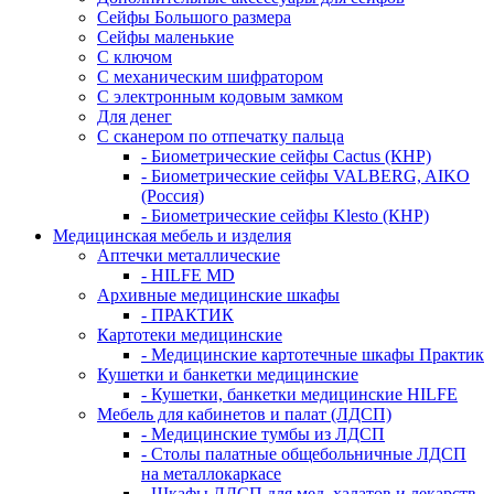
Сейфы Большого размера
Сейфы маленькие
С ключом
С механическим шифратором
С электронным кодовым замком
Для денег
С сканером по отпечатку пальца
- Биометрические сейфы Cactus (КНР)
- Биометрические сейфы VALBERG, AIKO
(Россия)
- Биометрические сейфы Klesto (КНР)
Медицинская мебель и изделия
Аптечки металлические
- HILFE MD
Архивные медицинские шкафы
- ПРАКТИК
Картотеки медицинские
- Медицинские картотечные шкафы Практик
Кушетки и банкетки медицинские
- Кушетки, банкетки медицинские HILFE
Мебель для кабинетов и палат (ЛДСП)
- Медицинские тумбы из ЛДСП
- Столы палатные общебольничные ЛДСП
на металлокаркасе
- Шкафы ЛДСП для мед. халатов и лекарств