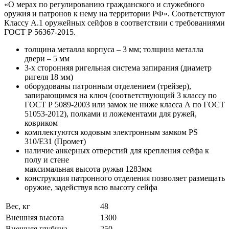
«О мерах по регулированию гражданского и служебного
оружия и патронов к нему на территории РФ». Соответствуют
Классу А.1 оружейных сейфов в соответствии с требованиями
ГОСТ Р 56367-2015.
толщина металла корпуса – 3 мм; толщина металла
двери – 5 мм
3-х сторонняя ригельная система запирания (диаметр
ригеля 18 мм)
оборудованы патронным отделением (трейзер),
запирающимся на ключ (соответствующий 3 классу по
ГОСТ Р 5089-2003 или замок не ниже класса А по ГОСТ
51053-2012), полками и ложементами для ружей,
ковриком
комплектуются кодовым электронным замком PS
310/E31 (Промет)
наличие анкерных отверстий для крепления сейфа к
полу и стене
максимальная высота ружья 1283мм
конструкция патронного отделения позволяет размещать
оружие, задействуя всю высоту сейфа
Вес, кг
48
Внешняя высота
1300
Внешняя глубина
250