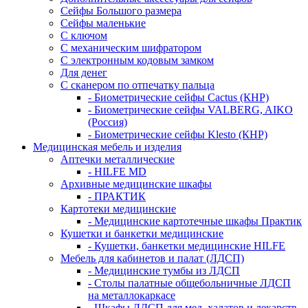
Сейфы Большого размера
Сейфы маленькие
С ключом
С механическим шифратором
С электронным кодовым замком
Для денег
С сканером по отпечатку пальца
- Биометрические сейфы Cactus (КНР)
- Биометрические сейфы VALBERG, AIKO
(Россия)
- Биометрические сейфы Klesto (КНР)
Медицинская мебель и изделия
Аптечки металлические
- HILFE MD
Архивные медицинские шкафы
- ПРАКТИК
Картотеки медицинские
- Медицинские картотечные шкафы Практик
Кушетки и банкетки медицинские
- Кушетки, банкетки медицинские HILFE
Мебель для кабинетов и палат (ЛДСП)
- Медицинские тумбы из ЛДСП
- Столы палатные общебольничные ЛДСП
на металлокаркасе
- Шкафы ЛДСП для мед. халатов и лекарств