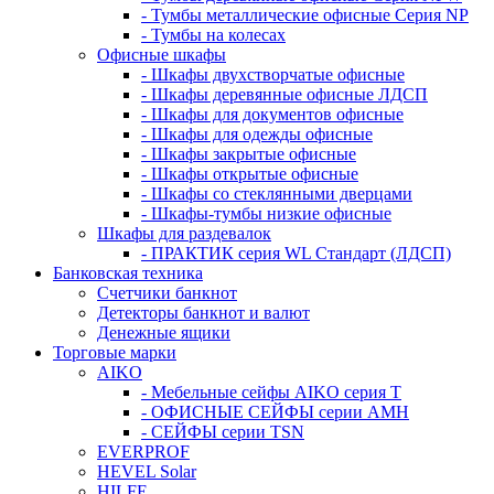
- Тумбы металлические офисные Серия NP
- Тумбы на колесах
Офисные шкафы
- Шкафы двухстворчатые офисные
- Шкафы деревянные офисные ЛДСП
- Шкафы для документов офисные
- Шкафы для одежды офисные
- Шкафы закрытые офисные
- Шкафы открытые офисные
- Шкафы со стеклянными дверцами
- Шкафы-тумбы низкие офисные
Шкафы для раздевалок
- ПРАКТИК серия WL Стандарт (ЛДСП)
Банковская техника
Счетчики банкнот
Детекторы банкнот и валют
Денежные ящики
Торговые марки
AIKO
- Мебельные сейфы AIKO серия Т
- ОФИСНЫЕ СЕЙФЫ серии AMH
- СЕЙФЫ серии TSN
EVERPROF
HEVEL Solar
HILFE