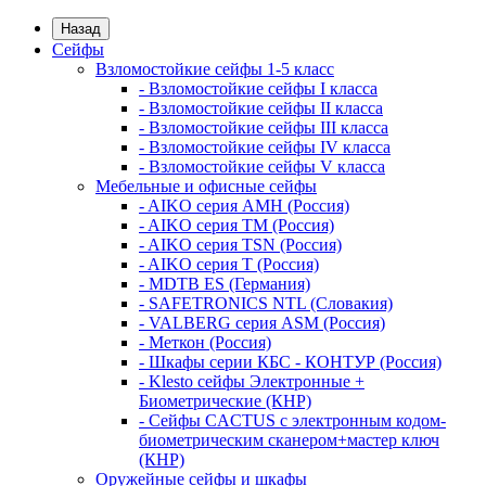
Назад
Сейфы
Взломостойкие сейфы 1-5 класс
- Взломостойкие сейфы I класса
- Взломостойкие сейфы II класса
- Взломостойкие сейфы III класса
- Взломостойкие сейфы IV класса
- Взломостойкие сейфы V класса
Мебельные и офисные сейфы
- AIKO серия AMH (Россия)
- AIKO серия TM (Россия)
- AIKO серия TSN (Россия)
- AIKO серия Т (Россия)
- MDTB ES (Германия)
- SAFETRONICS NTL (Словакия)
- VALBERG серия ASM (Россия)
- Меткон (Россия)
- Шкафы серии КБС - КОНТУР (Россия)
- Klesto сейфы Электронные +
Биометрические (КНР)
- Сейфы CACTUS с электронным кодом-
биометрическим сканером+мастер ключ
(КНР)
Оружейные сейфы и шкафы