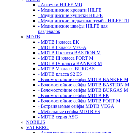
- Аптечки HILFE MD
- Медицинские кровати HILFE
- Медицинские кушетки HILFE
- Медицинские подкатные тумбы HILFE ТП
- Медицинские шкафы HILFE для
раздевалок
MDTB
- MDTB I класса EK
- MDTB I класса VEGA
- MDTB II класса BASTION M
- MDTB III класса FORT M
- MDTB IV класса BANKER M
- MDTB V класса BURGAS
- MDTB класса S2 ES
- Взломостойкие сейфы MDTB BANKER M
- Взломостойкие сейфы MDTB BASTION M
- Взломостойкие сейфы MDTB BURGAS M
- Взломостойкие сейфы MDTB EK
- Взломостойкие сейфы MDTB FORT M
- Встраиваемые сейфы MDTB VEGA
- Мебельные сейфы MDTB ES
- MDTB серия ASG
NOBILIS
VALBERG
- Автоматические камеры хранения