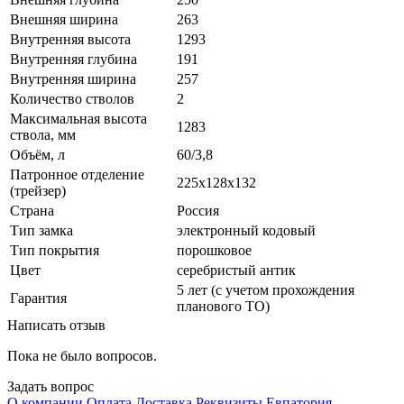
Внешняя ширина
263
Внутренняя высота
1293
Внутренняя глубина
191
Внутренняя ширина
257
Количество стволов
2
Максимальная высота
1283
ствола, мм
Объём, л
60/3,8
Патронное отделение
225x128x132
(трейзер)
Страна
Россия
Тип замка
электронный кодовый
Тип покрытия
порошковое
Цвет
серебристый антик
5 лет (с учетом прохождения
Гарантия
планового ТО)
Написать отзыв
Пока не было вопросов.
Задать вопрос
О компании
Оплата
Доставка
Реквизиты
Евпатория