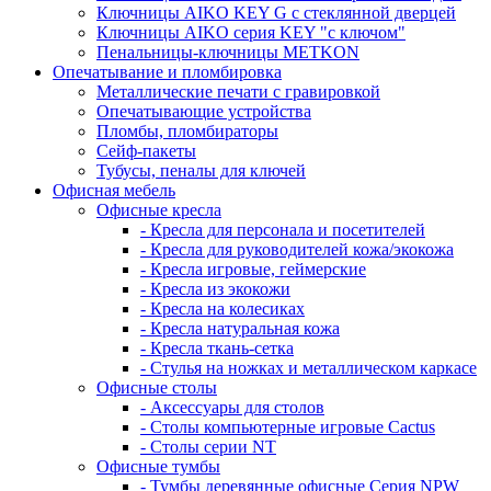
Ключницы AIKO KEY G с стеклянной дверцей
Ключницы AIKO серия KEY "с ключом"
Пенальницы-ключницы METKON
Опечатывание и пломбировка
Металлические печати с гравировкой
Опечатывающие устройства
Пломбы, пломбираторы
Сейф-пакеты
Тубусы, пеналы для ключей
Офисная мебель
Офисные кресла
- Кресла для персонала и посетителей
- Кресла для руководителей кожа/экокожа
- Кресла игровые, геймерские
- Кресла из экокожи
- Кресла на колесиках
- Кресла натуральная кожа
- Кресла ткань-сетка
- Стулья на ножках и металлическом каркасе
Офисные столы
- Аксессуары для столов
- Столы компьютерные игровые Cactus
- Столы серии NT
Офисные тумбы
- Тумбы деревянные офисные Серия NPW