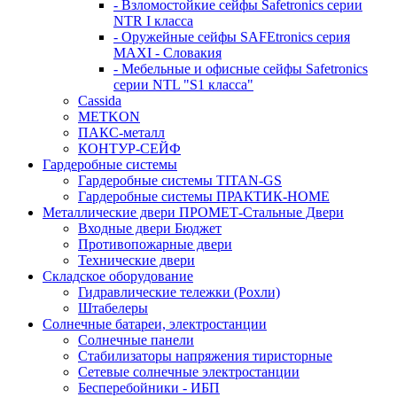
- Взломостойкие сейфы Safetronics серии
NTR I класса
- Оружейные сейфы SAFEtronics серия
MAXI - Словакия
- Мебельные и офисные сейфы Safetronics
серии NTL "S1 класса"
Cassida
METKON
ПАКС-металл
КОНТУР-СЕЙФ
Гардеробные системы
Гардеробные системы TITAN-GS
Гардеробные системы ПРАКТИК-HOME
Металлические двери ПРОМЕТ-Стальные Двери
Входные двери Бюджет
Противопожарные двери
Технические двери
Складское оборудование
Гидравлические тележки (Рохли)
Штабелеры
Солнечные батареи, электростанции
Солнечные панели
Стабилизаторы напряжения тиристорные
Сетевые солнечные электростанции
Бесперебойники - ИБП