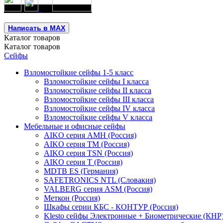
Написать в MAX
Каталог
товаров
Каталог
товаров
Сейфы
Взломостойкие сейфы 1-5 класс
Взломостойкие сейфы I класса
Взломостойкие сейфы II класса
Взломостойкие сейфы III класса
Взломостойкие сейфы IV класса
Взломостойкие сейфы V класса
Мебельные и офисные сейфы
AIKO серия AMH (Россия)
AIKO серия TM (Россия)
AIKO серия TSN (Россия)
AIKO серия Т (Россия)
MDTB ES (Германия)
SAFETRONICS NTL (Словакия)
VALBERG серия ASM (Россия)
Меткон (Россия)
Шкафы серии КБС - КОНТУР (Россия)
Klesto сейфы Электронные + Биометрические (КНР