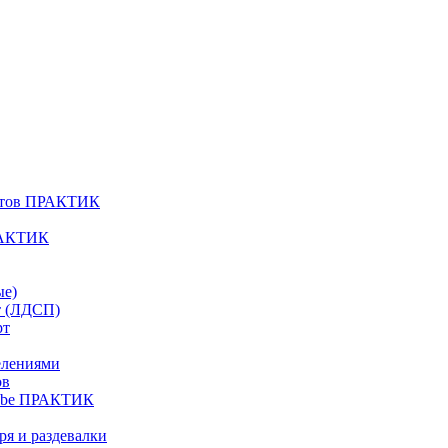
атов ПРАКТИК
РАКТИК
ые)
т (ЛДСП)
рт
елениями
ов
Cube ПРАКТИК
я и раздевалки