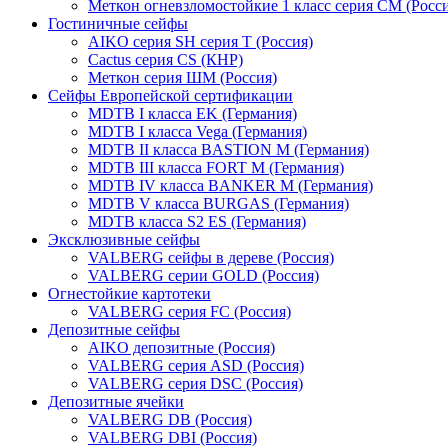
Меткон огневзломостойкие 1 класс серия СМ (Росси
Гостиничные сейфы
AIKO серия SH серия Т (Россия)
Cactus серия CS (КНР)
Меткон серия ШМ (Россия)
Сейфы Европейской сертификации
MDTB I класса EK (Германия)
MDTB I класса Vega (Германия)
MDTB II класса BASTION M (Германия)
MDTB III класса FORT M (Германия)
MDTB IV класса BANKER M (Германия)
MDTB V класса BURGAS (Германия)
MDTB класса S2 ES (Германия)
Эксклюзивные сейфы
VALBERG сейфы в дереве (Россия)
VALBERG серии GOLD (Россия)
Огнестойкие картотеки
VALBERG серия FC (Россия)
Депозитные сейфы
AIKO депозитные (Россия)
VALBERG серия ASD (Россия)
VALBERG серия DSC (Россия)
Депозитные ячейки
VALBERG DB (Россия)
VALBERG DBI (Россия)