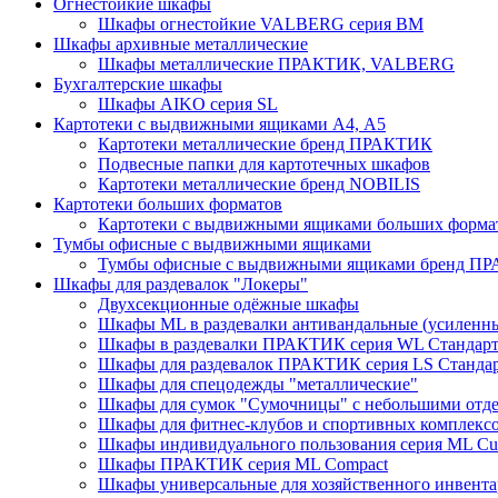
Огнестойкие шкафы
Шкафы огнестойкие VALBERG серия BM
Шкафы архивные металлические
Шкафы металлические ПРАКТИК, VALBERG
Бухгалтерские шкафы
Шкафы AIKO серия SL
Картотеки с выдвижными ящиками А4, А5
Картотеки металлические бренд ПРАКТИК
Подвесные папки для картотечных шкафов
Картотеки металлические бренд NOBILIS
Картотеки больших форматов
Картотеки с выдвижными ящиками больших форм
Тумбы офисные с выдвижными ящиками
Тумбы офисные с выдвижными ящиками бренд П
Шкафы для раздевалок "Локеры"
Двухсекционные одёжные шкафы
Шкафы ML в раздевалки антивандальные (усиленн
Шкафы в раздевалки ПРАКТИК серия WL Стандар
Шкафы для раздевалок ПРАКТИК серия LS Станда
Шкафы для спецодежды "металлические"
Шкафы для сумок "Сумочницы" с небольшими отд
Шкафы для фитнес-клубов и спортивных комплекс
Шкафы индивидуального пользования серия ML 
Шкафы ПРАКТИК серия ML Compact
Шкафы универсальные для хозяйственного инвентар