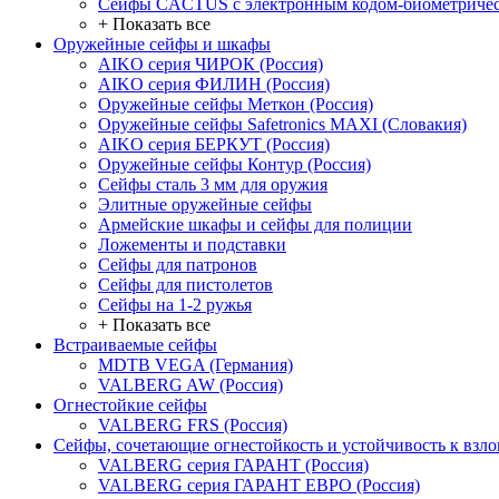
Сейфы CACTUS с электронным кодом-биометричес
+ Показать все
Оружейные сейфы и шкафы
AIKO серия ЧИРОК (Россия)
AIKO серия ФИЛИН (Россия)
Оружейные сейфы Меткон (Россия)
Оружейные сейфы Safetronics MAXI (Словакия)
AIKO серия БЕРКУТ (Россия)
Оружейные сейфы Контур (Россия)
Сейфы сталь 3 мм для оружия
Элитные оружейные сейфы
Армейские шкафы и сейфы для полиции
Ложементы и подставки
Сейфы для патронов
Сейфы для пистолетов
Сейфы на 1-2 ружья
+ Показать все
Встраиваемые сейфы
MDTB VEGA (Германия)
VALBERG AW (Россия)
Огнестойкие сейфы
VALBERG FRS (Россия)
Сейфы, сочетающие огнестойкость и устойчивость к взл
VALBERG серия ГАРАНТ (Россия)
VALBERG серия ГАРАНТ ЕВРО (Россия)