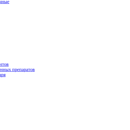
ичные
нтов
енных препаратов
аря