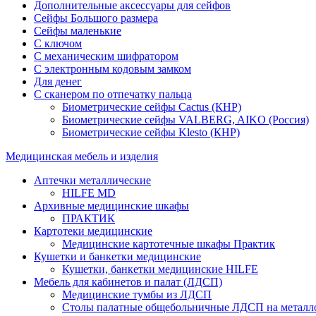
Дополнительные аксессуары для сейфов
Сейфы Большого размера
Сейфы маленькие
С ключом
С механическим шифратором
С электронным кодовым замком
Для денег
С сканером по отпечатку пальца
Биометрические сейфы Cactus (КНР)
Биометрические сейфы VALBERG, AIKO (Россия)
Биометрические сейфы Klesto (КНР)
Медицинская мебель и изделия
Аптечки металлические
HILFE MD
Архивные медицинские шкафы
ПРАКТИК
Картотеки медицинские
Медицинские картотечные шкафы Практик
Кушетки и банкетки медицинские
Кушетки, банкетки медицинские HILFE
Мебель для кабинетов и палат (ЛДСП)
Медицинские тумбы из ЛДСП
Столы палатные общебольничные ЛДСП на металл