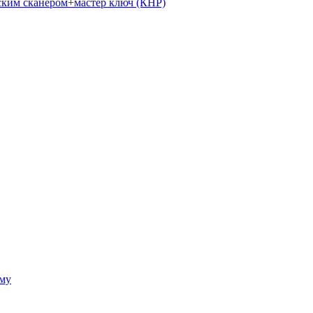
ким сканером+мастер ключ (КНР)
ому