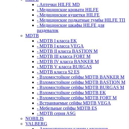
- Аптечки HILFE MD
- Медицинские кровати HILFE
- Медицинские кушетки HILFE
- Медицинские подкатные тумбы HILFE ТП
- Медицинские шкафы HILFE для
раздевалок
MDTB
- MDTB I класса EK
- MDTB I класса VEGA
- MDTB II класса BASTION M
- MDTB III класса FORT M
- MDTB IV класса BANKER M
- MDTB V класса BURGAS
- MDTB класса S2 ES
- Взломостойкие сейфы MDTB BANKER M
- Взломостойкие сейфы MDTB BASTION M
- Взломостойкие сейфы MDTB BURGAS M
- Взломостойкие сейфы MDTB EK
- Взломостойкие сейфы MDTB FORT M
- Встраиваемые сейфы MDTB VEGA
- Мебельные сейфы MDTB ES
- MDTB серия ASG
NOBILIS
VALBERG
- Автоматические камеры хранения