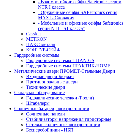
- Взломостойкие сейфы Safetronics серии
NTR I класса
- Оружейные сейфы SAFEtronics серия
MAXI - Словакия
- Мебельные и офисные сейфы Safetronics
серии NTL "S1 класса"
Cassida
METKON
ПАКС-металл
КОНТУР-СЕЙФ
Гардеробные системы
Гардеробные системы TITAN-GS
Гардеробные системы ПРАКТИК-HOME
Металлические двери ПРОМЕТ-Стальные Двери
Входные двери Бюджет
Противопожарные двери
Технические двери
Складское оборудование
Гидравлические тележки (Рохли)
Штабелеры
Солнечные батареи, электростанции
Солнечные панели
Стабилизаторы напряжения тиристорные
Сетевые солнечные электростанции
Бесперебойники - ИБП