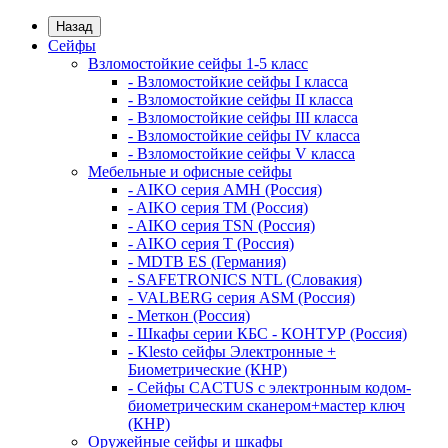
Назад
Сейфы
Взломостойкие сейфы 1-5 класс
- Взломостойкие сейфы I класса
- Взломостойкие сейфы II класса
- Взломостойкие сейфы III класса
- Взломостойкие сейфы IV класса
- Взломостойкие сейфы V класса
Мебельные и офисные сейфы
- AIKO серия AMH (Россия)
- AIKO серия TM (Россия)
- AIKO серия TSN (Россия)
- AIKO серия Т (Россия)
- MDTB ES (Германия)
- SAFETRONICS NTL (Словакия)
- VALBERG серия ASM (Россия)
- Меткон (Россия)
- Шкафы серии КБС - КОНТУР (Россия)
- Klesto сейфы Электронные +
Биометрические (КНР)
- Сейфы CACTUS с электронным кодом-
биометрическим сканером+мастер ключ
(КНР)
Оружейные сейфы и шкафы