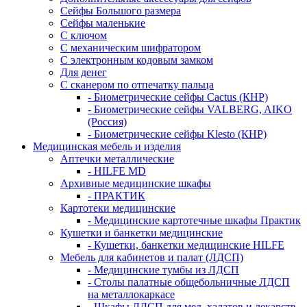
Сейфы Большого размера
Сейфы маленькие
С ключом
С механическим шифратором
С электронным кодовым замком
Для денег
С сканером по отпечатку пальца
- Биометрические сейфы Cactus (КНР)
- Биометрические сейфы VALBERG, AIKO
(Россия)
- Биометрические сейфы Klesto (КНР)
Медицинская мебель и изделия
Аптечки металлические
- HILFE MD
Архивные медицинские шкафы
- ПРАКТИК
Картотеки медицинские
- Медицинские картотечные шкафы Практик
Кушетки и банкетки медицинские
- Кушетки, банкетки медицинские HILFE
Мебель для кабинетов и палат (ЛДСП)
- Медицинские тумбы из ЛДСП
- Столы палатные общебольничные ЛДСП
на металлокаркасе
- Шкафы ЛДСП для мед. халатов и лекарств