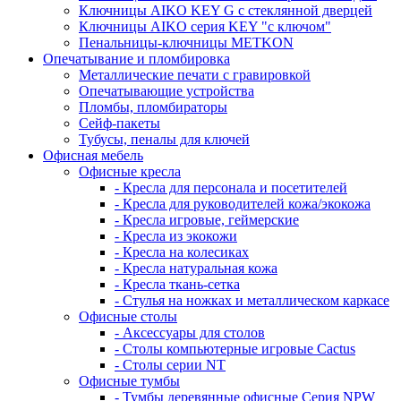
Ключницы AIKO KEY G с стеклянной дверцей
Ключницы AIKO серия KEY "с ключом"
Пенальницы-ключницы METKON
Опечатывание и пломбировка
Металлические печати с гравировкой
Опечатывающие устройства
Пломбы, пломбираторы
Сейф-пакеты
Тубусы, пеналы для ключей
Офисная мебель
Офисные кресла
- Кресла для персонала и посетителей
- Кресла для руководителей кожа/экокожа
- Кресла игровые, геймерские
- Кресла из экокожи
- Кресла на колесиках
- Кресла натуральная кожа
- Кресла ткань-сетка
- Стулья на ножках и металлическом каркасе
Офисные столы
- Аксессуары для столов
- Столы компьютерные игровые Cactus
- Столы серии NT
Офисные тумбы
- Тумбы деревянные офисные Серия NPW