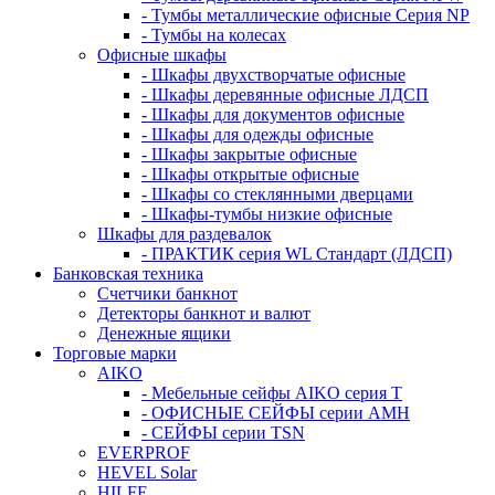
- Тумбы металлические офисные Серия NP
- Тумбы на колесах
Офисные шкафы
- Шкафы двухстворчатые офисные
- Шкафы деревянные офисные ЛДСП
- Шкафы для документов офисные
- Шкафы для одежды офисные
- Шкафы закрытые офисные
- Шкафы открытые офисные
- Шкафы со стеклянными дверцами
- Шкафы-тумбы низкие офисные
Шкафы для раздевалок
- ПРАКТИК серия WL Стандарт (ЛДСП)
Банковская техника
Счетчики банкнот
Детекторы банкнот и валют
Денежные ящики
Торговые марки
AIKO
- Мебельные сейфы AIKO серия Т
- ОФИСНЫЕ СЕЙФЫ серии AMH
- СЕЙФЫ серии TSN
EVERPROF
HEVEL Solar
HILFE