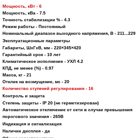
Мощность, кВт - 6
Мощность, кВа - 7.5
Точность стабилизации % - 4.3
Режим работы - Постоянный
Номинальный диапазон выходного напряжения, В - 211...229
Эксплуатационные
параметры
Габариты
,
ШхГхВ
,
мм -
220×345×420
Гарантийный
срок -
10
лет
Климатическое
исполнение - УХЛ
4.2
КПД
,
не
менее
(%)
-
0.97
Масса
,
кг -
21
Отклик
на
возмущение
,
мс -
20
Количество
ступеней
регулирования -
16
Контроль
и
защита
Степень
защиты -
IP 20 (
не герметизирован
)
Автоматическое
отключение
от
сети
в
случае
превышения
порогового
значения -
265
В
Индикация
и
сигнализация
Наличие
дисплея - да