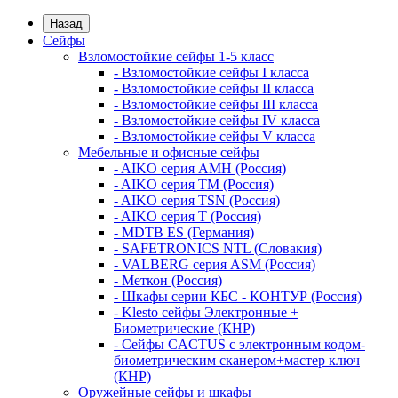
Назад
Сейфы
Взломостойкие сейфы 1-5 класс
- Взломостойкие сейфы I класса
- Взломостойкие сейфы II класса
- Взломостойкие сейфы III класса
- Взломостойкие сейфы IV класса
- Взломостойкие сейфы V класса
Мебельные и офисные сейфы
- AIKO серия AMH (Россия)
- AIKO серия TM (Россия)
- AIKO серия TSN (Россия)
- AIKO серия Т (Россия)
- MDTB ES (Германия)
- SAFETRONICS NTL (Словакия)
- VALBERG серия ASM (Россия)
- Меткон (Россия)
- Шкафы серии КБС - КОНТУР (Россия)
- Klesto сейфы Электронные +
Биометрические (КНР)
- Сейфы CACTUS с электронным кодом-
биометрическим сканером+мастер ключ
(КНР)
Оружейные сейфы и шкафы