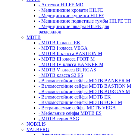
- Аптечки HILFE MD
- Медицинские кровати HILFE
- Медицинские кушетки HILFE
- Медицинские подкатные тумбы HILFE ТП
- Медицинские шкафы HILFE для
раздевалок
MDTB
- MDTB I класса EK
- MDTB I класса VEGA
- MDTB II класса BASTION M
- MDTB III класса FORT M
- MDTB IV класса BANKER M
- MDTB V класса BURGAS
- MDTB класса S2 ES
- Взломостойкие сейфы MDTB BANKER M
- Взломостойкие сейфы MDTB BASTION M
- Взломостойкие сейфы MDTB BURGAS M
- Взломостойкие сейфы MDTB EK
- Взломостойкие сейфы MDTB FORT M
- Встраиваемые сейфы MDTB VEGA
- Мебельные сейфы MDTB ES
- MDTB серия ASG
NOBILIS
VALBERG
- Автоматические камеры хранения