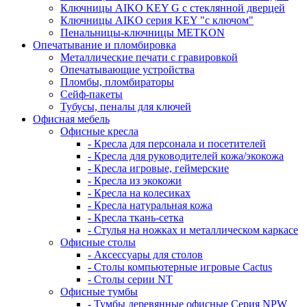
Ключницы AIKO KEY G с стеклянной дверцей
Ключницы AIKO серия KEY "с ключом"
Пенальницы-ключницы METKON
Опечатывание и пломбировка
Металлические печати с гравировкой
Опечатывающие устройства
Пломбы, пломбираторы
Сейф-пакеты
Тубусы, пеналы для ключей
Офисная мебель
Офисные кресла
- Кресла для персонала и посетителей
- Кресла для руководителей кожа/экокожа
- Кресла игровые, геймерские
- Кресла из экокожи
- Кресла на колесиках
- Кресла натуральная кожа
- Кресла ткань-сетка
- Стулья на ножках и металлическом каркасе
Офисные столы
- Аксессуары для столов
- Столы компьютерные игровые Cactus
- Столы серии NT
Офисные тумбы
- Тумбы деревянные офисные Серия NPW