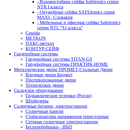
- Взломостойкие сейфы Safetronics серии
NTR I класса
- Оружейные сейфы SAFEtronics серия
MAXI - Словакия
- Мебельные и офисные сейфы Safetronics
серии NTL "S1 класса"
Cassida
METKON
ПАКС-металл
КОНТУР-СЕЙФ
Гардеробные системы
Гардеробные системы TITAN-GS
Гардеробные системы ПРАКТИК-HOME
Металлические двери ПРОМЕТ-Стальные Двери
Входные двери Бюджет
Противопожарные двери
Технические двери
Складское оборудование
Гидравлические тележки (Рохли)
Штабелеры
Солнечные батареи, электростанции
Солнечные панели
Стабилизаторы напряжения тиристорные
Сетевые солнечные электростанции
Бесперебойники - ИБП