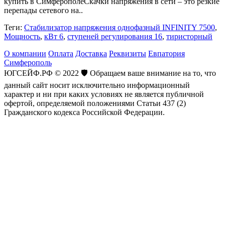
купить в СимферополеСкачки напряжения в сети – это резкие
перепады сетевого на..
Теги:
Стабилизатор напряжения однофазный INFINITY 7500
,
Мощность
,
кВт 6
,
ступеней регулирования 16
,
тиристорный
О компании
Оплата
Доставка
Реквизиты
Евпатория
Симферополь
ЮГСЕЙФ.РФ © 2022 🛡️ Обращаем ваше внимание на то, что
данный сайт носит исключительно информационный
характер и ни при каких условиях не является публичной
офертой, определяемой положениями Статьи 437 (2)
Гражданского кодекса Российской Федерации.