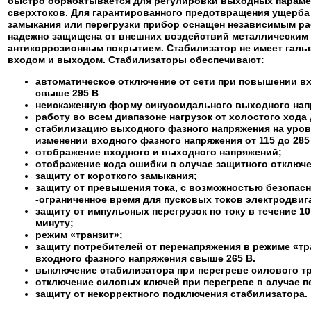
быстро обрабатывается для регулировки выходных параме
сверхтоков. Для гарантированного предотвращения ущерба 
замыкания или перегрузки прибор оснащен независимым ра
надежно защищена от внешних воздействий металлическим 
антикоррозионным покрытием. Стабилизатор не имеет галь
входом и выходом.
Стабилизаторы обеспечивают:
автоматическое отключение от сети при повышении в
свыше 295 В
неискаженную форму синусоидального выходного нап
работу во всем диапазоне нагрузок от холостого хода
стабилизацию выходного фазного напряжения на уровн
изменении входного фазного напряжения от 115 до 285 
отображение входного и выходного напряжений;
отображение кода ошибки в случае защитного отключе
защиту от короткого замыкания;
защиту от превышения тока, с возможностью безопасн
-ограниченное время для пусковых токов электродвиг
защиту от импульсных перегрузок по току в течение 10
минуту;
режим «транзит»;
защиту потребителей от перенапряжения в режиме «т
входного фазного напряжения свыше 265 В.
выключение стабилизатора при перегреве силового т
отключение силовых ключей при перегреве в случае п
защиту от некорректного подключения стабилизатора.