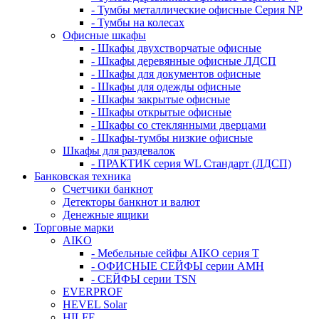
- Тумбы металлические офисные Серия NP
- Тумбы на колесах
Офисные шкафы
- Шкафы двухстворчатые офисные
- Шкафы деревянные офисные ЛДСП
- Шкафы для документов офисные
- Шкафы для одежды офисные
- Шкафы закрытые офисные
- Шкафы открытые офисные
- Шкафы со стеклянными дверцами
- Шкафы-тумбы низкие офисные
Шкафы для раздевалок
- ПРАКТИК серия WL Стандарт (ЛДСП)
Банковская техника
Счетчики банкнот
Детекторы банкнот и валют
Денежные ящики
Торговые марки
AIKO
- Мебельные сейфы AIKO серия Т
- ОФИСНЫЕ СЕЙФЫ серии AMH
- СЕЙФЫ серии TSN
EVERPROF
HEVEL Solar
HILFE