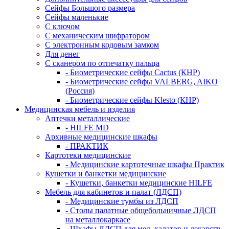
Сейфы Большого размера
Сейфы маленькие
С ключом
С механическим шифратором
С электронным кодовым замком
Для денег
С сканером по отпечатку пальца
- Биометрические сейфы Cactus (КНР)
- Биометрические сейфы VALBERG, AIKO
(Россия)
- Биометрические сейфы Klesto (КНР)
Медицинская мебель и изделия
Аптечки металлические
- HILFE MD
Архивные медицинские шкафы
- ПРАКТИК
Картотеки медицинские
- Медицинские картотечные шкафы Практик
Кушетки и банкетки медицинские
- Кушетки, банкетки медицинские HILFE
Мебель для кабинетов и палат (ЛДСП)
- Медицинские тумбы из ЛДСП
- Столы палатные общебольничные ЛДСП
на металлокаркасе
- Шкафы ЛДСП для мед. халатов и лекарств