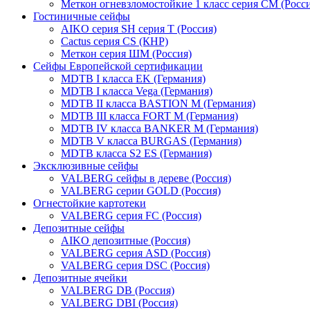
Меткон огневзломостойкие 1 класс серия СМ (Росси
Гостиничные сейфы
AIKO серия SH серия Т (Россия)
Cactus серия CS (КНР)
Меткон серия ШМ (Россия)
Сейфы Европейской сертификации
MDTB I класса EK (Германия)
MDTB I класса Vega (Германия)
MDTB II класса BASTION M (Германия)
MDTB III класса FORT M (Германия)
MDTB IV класса BANKER M (Германия)
MDTB V класса BURGAS (Германия)
MDTB класса S2 ES (Германия)
Эксклюзивные сейфы
VALBERG сейфы в дереве (Россия)
VALBERG серии GOLD (Россия)
Огнестойкие картотеки
VALBERG серия FC (Россия)
Депозитные сейфы
AIKO депозитные (Россия)
VALBERG серия ASD (Россия)
VALBERG серия DSC (Россия)
Депозитные ячейки
VALBERG DB (Россия)
VALBERG DBI (Россия)