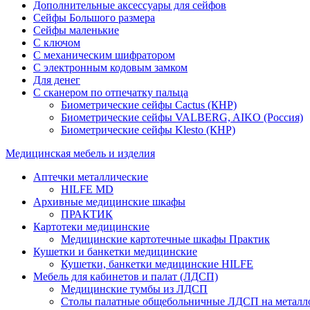
Дополнительные аксессуары для сейфов
Сейфы Большого размера
Сейфы маленькие
С ключом
С механическим шифратором
С электронным кодовым замком
Для денег
С сканером по отпечатку пальца
Биометрические сейфы Cactus (КНР)
Биометрические сейфы VALBERG, AIKO (Россия)
Биометрические сейфы Klesto (КНР)
Медицинская мебель и изделия
Аптечки металлические
HILFE MD
Архивные медицинские шкафы
ПРАКТИК
Картотеки медицинские
Медицинские картотечные шкафы Практик
Кушетки и банкетки медицинские
Кушетки, банкетки медицинские HILFE
Мебель для кабинетов и палат (ЛДСП)
Медицинские тумбы из ЛДСП
Столы палатные общебольничные ЛДСП на металл