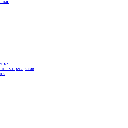
ичные
нтов
енных препаратов
аря