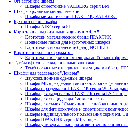
Огнестойкие шкафы
Шкафы огнестойкие VALBERG серия BM
Шкафы архивные металлические
Шкафы металлические ПРАКТИК, VALBERG
Бухгалтерские шкафы
Шкафы AIKO серия SL
Картотеки с выдвижными ящиками А4, А5
Картотеки металлические бренд ПРАКТИК
Подвесные папки для картотечных шкафов
Картотеки металлические бренд NOBILIS
Картотеки больших форматов
Картотеки с выдвижными ящиками больших форм
Тумбы офисные с выдвижными ящиками
Тумбы офисные с выдвижными ящиками бренд П
Шкафы для раздевалок "Локеры"
Двухсекционные одёжные шкафы
Шкафы ML в раздевалки антивандальные (усиленн
Шкафы в раздевалки ПРАКТИК серия WL Стандар
Шкафы для раздевалок ПРАКТИК серия LS Станда
Шкафы для спецодежды "металлические"
Шкафы для сумок "Сумочницы" с небольшими отд
Шкафы для фитнес-клубов и спортивных комплекс
Шкафы индивидуального пользования серия ML 
Шкафы ПРАКТИК серия ML Compact
Шкафы универсальные для хозяйственного инвентар