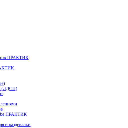
атов ПРАКТИК
РАКТИК
ые)
т (ЛДСП)
рт
елениями
ов
Cube ПРАКТИК
я и раздевалки