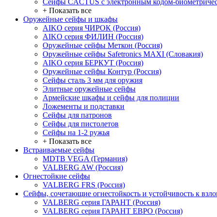
Сейфы CACTUS с электронным кодом-биометричес
+ Показать все
Оружейные сейфы и шкафы
AIKO серия ЧИРОК (Россия)
AIKO серия ФИЛИН (Россия)
Оружейные сейфы Меткон (Россия)
Оружейные сейфы Safetronics MAXI (Словакия)
AIKO серия БЕРКУТ (Россия)
Оружейные сейфы Контур (Россия)
Сейфы сталь 3 мм для оружия
Элитные оружейные сейфы
Армейские шкафы и сейфы для полиции
Ложементы и подставки
Сейфы для патронов
Сейфы для пистолетов
Сейфы на 1-2 ружья
+ Показать все
Встраиваемые сейфы
MDTB VEGA (Германия)
VALBERG AW (Россия)
Огнестойкие сейфы
VALBERG FRS (Россия)
Сейфы, сочетающие огнестойкость и устойчивость к взл
VALBERG серия ГАРАНТ (Россия)
VALBERG серия ГАРАНТ ЕВРО (Россия)