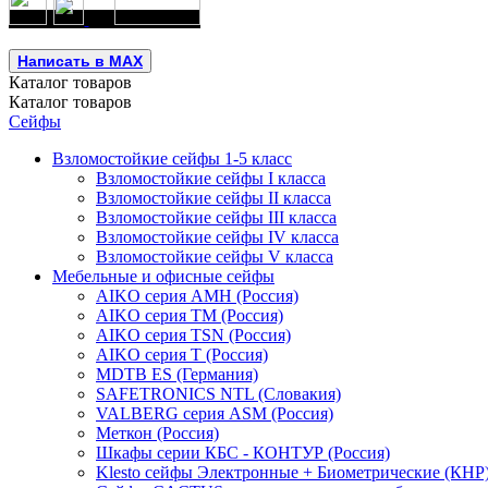
Написать в MAX
Каталог
товаров
Каталог
товаров
Сейфы
Взломостойкие сейфы 1-5 класс
Взломостойкие сейфы I класса
Взломостойкие сейфы II класса
Взломостойкие сейфы III класса
Взломостойкие сейфы IV класса
Взломостойкие сейфы V класса
Мебельные и офисные сейфы
AIKO серия AMH (Россия)
AIKO серия TM (Россия)
AIKO серия TSN (Россия)
AIKO серия Т (Россия)
MDTB ES (Германия)
SAFETRONICS NTL (Словакия)
VALBERG серия ASM (Россия)
Меткон (Россия)
Шкафы серии КБС - КОНТУР (Россия)
Klesto сейфы Электронные + Биометрические (КНР