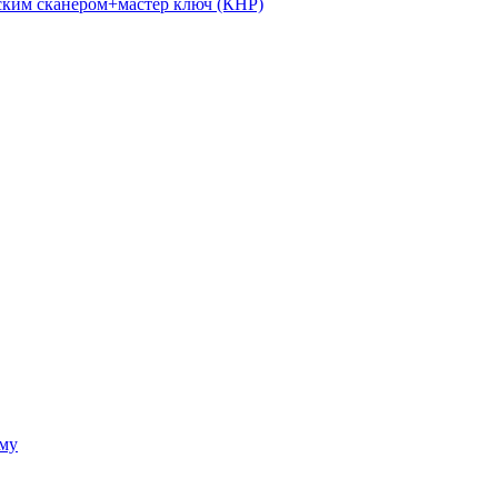
ким сканером+мастер ключ (КНР)
ому