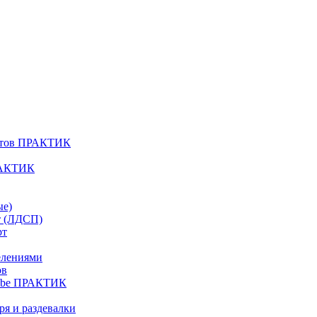
атов ПРАКТИК
РАКТИК
ые)
т (ЛДСП)
рт
елениями
ов
Cube ПРАКТИК
я и раздевалки