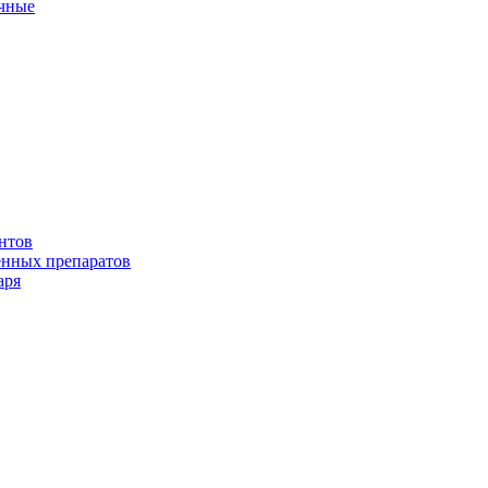
ичные
нтов
енных препаратов
аря