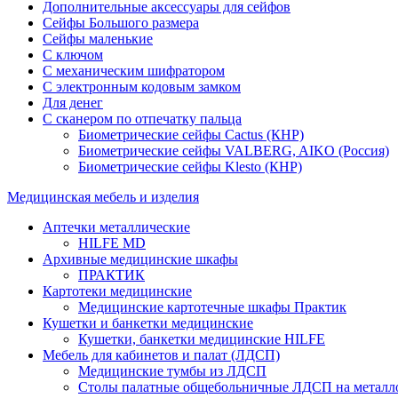
Дополнительные аксессуары для сейфов
Сейфы Большого размера
Сейфы маленькие
С ключом
С механическим шифратором
С электронным кодовым замком
Для денег
С сканером по отпечатку пальца
Биометрические сейфы Cactus (КНР)
Биометрические сейфы VALBERG, AIKO (Россия)
Биометрические сейфы Klesto (КНР)
Медицинская мебель и изделия
Аптечки металлические
HILFE MD
Архивные медицинские шкафы
ПРАКТИК
Картотеки медицинские
Медицинские картотечные шкафы Практик
Кушетки и банкетки медицинские
Кушетки, банкетки медицинские HILFE
Мебель для кабинетов и палат (ЛДСП)
Медицинские тумбы из ЛДСП
Столы палатные общебольничные ЛДСП на металл