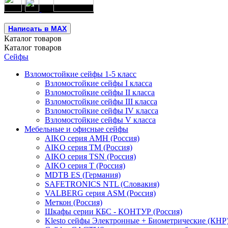
Написать в MAX
Каталог
товаров
Каталог
товаров
Сейфы
Взломостойкие сейфы 1-5 класс
Взломостойкие сейфы I класса
Взломостойкие сейфы II класса
Взломостойкие сейфы III класса
Взломостойкие сейфы IV класса
Взломостойкие сейфы V класса
Мебельные и офисные сейфы
AIKO серия AMH (Россия)
AIKO серия TM (Россия)
AIKO серия TSN (Россия)
AIKO серия Т (Россия)
MDTB ES (Германия)
SAFETRONICS NTL (Словакия)
VALBERG серия ASM (Россия)
Меткон (Россия)
Шкафы серии КБС - КОНТУР (Россия)
Klesto сейфы Электронные + Биометрические (КНР