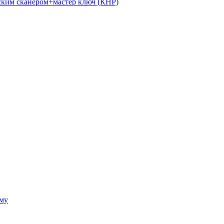
ким сканером+мастер ключ (КНР)
ому