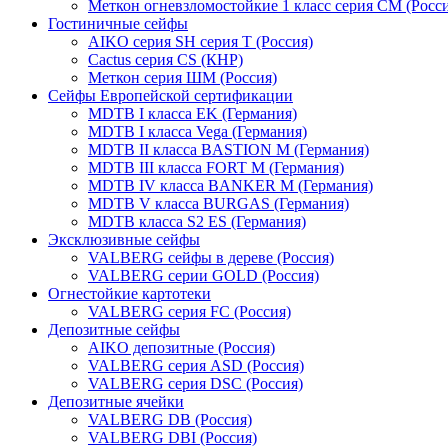
Меткон огневзломостойкие 1 класс серия СМ (Росси
Гостиничные сейфы
AIKO серия SH серия Т (Россия)
Cactus серия CS (КНР)
Меткон серия ШМ (Россия)
Сейфы Европейской сертификации
MDTB I класса EK (Германия)
MDTB I класса Vega (Германия)
MDTB II класса BASTION M (Германия)
MDTB III класса FORT M (Германия)
MDTB IV класса BANKER M (Германия)
MDTB V класса BURGAS (Германия)
MDTB класса S2 ES (Германия)
Эксклюзивные сейфы
VALBERG сейфы в дереве (Россия)
VALBERG серии GOLD (Россия)
Огнестойкие картотеки
VALBERG серия FC (Россия)
Депозитные сейфы
AIKO депозитные (Россия)
VALBERG серия ASD (Россия)
VALBERG серия DSC (Россия)
Депозитные ячейки
VALBERG DB (Россия)
VALBERG DBI (Россия)