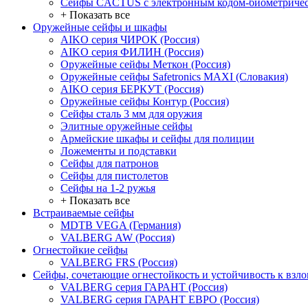
Сейфы CACTUS с электронным кодом-биометричес
+ Показать все
Оружейные сейфы и шкафы
AIKO серия ЧИРОК (Россия)
AIKO серия ФИЛИН (Россия)
Оружейные сейфы Меткон (Россия)
Оружейные сейфы Safetronics MAXI (Словакия)
AIKO серия БЕРКУТ (Россия)
Оружейные сейфы Контур (Россия)
Сейфы сталь 3 мм для оружия
Элитные оружейные сейфы
Армейские шкафы и сейфы для полиции
Ложементы и подставки
Сейфы для патронов
Сейфы для пистолетов
Сейфы на 1-2 ружья
+ Показать все
Встраиваемые сейфы
MDTB VEGA (Германия)
VALBERG AW (Россия)
Огнестойкие сейфы
VALBERG FRS (Россия)
Сейфы, сочетающие огнестойкость и устойчивость к взл
VALBERG серия ГАРАНТ (Россия)
VALBERG серия ГАРАНТ ЕВРО (Россия)