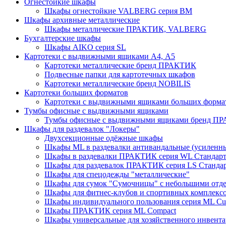
Огнестойкие шкафы
Шкафы огнестойкие VALBERG серия BM
Шкафы архивные металлические
Шкафы металлические ПРАКТИК, VALBERG
Бухгалтерские шкафы
Шкафы AIKO серия SL
Картотеки с выдвижными ящиками А4, А5
Картотеки металлические бренд ПРАКТИК
Подвесные папки для картотечных шкафов
Картотеки металлические бренд NOBILIS
Картотеки больших форматов
Картотеки с выдвижными ящиками больших форм
Тумбы офисные с выдвижными ящиками
Тумбы офисные с выдвижными ящиками бренд П
Шкафы для раздевалок "Локеры"
Двухсекционные одёжные шкафы
Шкафы ML в раздевалки антивандальные (усиленн
Шкафы в раздевалки ПРАКТИК серия WL Стандар
Шкафы для раздевалок ПРАКТИК серия LS Станда
Шкафы для спецодежды "металлические"
Шкафы для сумок "Сумочницы" с небольшими отд
Шкафы для фитнес-клубов и спортивных комплекс
Шкафы индивидуального пользования серия ML 
Шкафы ПРАКТИК серия ML Compact
Шкафы универсальные для хозяйственного инвентар